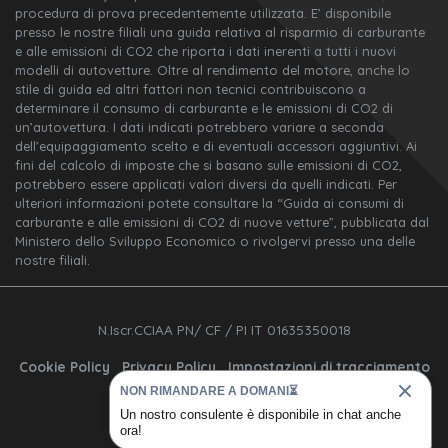
procedura di prova precedentemente utilizzata. E’ disponibile
presso le nostre filiali una guida relativa al risparmio di carburante
e alle emissioni di CO2 che riporta i dati inerenti a tutti i nuovi
modelli di autovetture. Oltre al rendimento del motore, anche lo
stile di guida ed altri fattori non tecnici contribuiscono a
determinare il consumo di carburante e le emissioni di CO2 di
un’autovettura. I dati indicati potrebbero variare a seconda
dell’equipaggiamento scelto e di eventuali accessori aggiuntivi. Ai
fini del calcolo di imposte che si basano sulle emissioni di CO2,
potrebbero essere applicati valori diversi da quelli indicati. Per
ulteriori informazioni potete consultare la “Guida ai consumi di
carburante e alle emissioni di CO2 di nuove vetture”, pubblicata dal
Ministero dello Sviluppo Economico o rivolgervi presso una delle
nostre filiali.
N.Iscr.CCIAA PN/ CF / PI IT 01635350018
Cookie Policy
Privacy Policy
Impostazioni di tracciamento
NON RIMANDARE A DOMANI⏳
Un nostro consulente è disponibile in chat anche
ora!