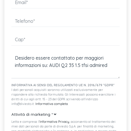
Chiave comfort
Materiale di pronto soccorso con triangolo di emergenza
Inserti in vernice effetto diamante grigio argento al cruscotto
alle
Sospensioni anteriori macpherson all'anteriore e ponte
torcente al posteriore
Audi music interface
Altoparlanti passivi (8), anteriori.
INFORMATIVA AI SENSI DEL REGOLAMENTO UE N. 2016/679 "GDPR"
Audi phone box light
I dati personali acquisiti saranno utilizzati esclusivamente per
rispondere alla richiesta formulata. Gli Interessati possono esercitare i
Cerchi in lega da 18" pollici 5 razze design dinamico
diritti di cui agli artt. 15 - 23 del GDPR scrivendo all'indirizzo
info@diviesto.it.
Informativa completa
.
Presa 12v nella consolle centrale anteriore
Attività di marketing
*
Audi smartphone interface
Letta e compresa l’
Informativa Privacy
, acconsento al trattamento dei
miei dati personali da parte di diviesto S.p.A. per finalità di marketing,