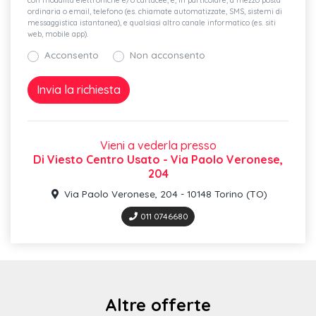
con modalità elettroniche e/o cartacee, e, in particolare, a mezzo posta
Denominazione modello senza indicazione della tecnologia
ordinaria o email, telefono (es. chiamate automatizzate, SMS, sistemi di
messaggistica istantanea), e qualsiasi altro canale informatico (es. siti
Cofano vano bagagli a sblocco automatico
web, mobile app).
Acconsento
Non acconsento
Rivestimento dei sedili in tessuto script
Cruise control
Sistema di ancoraggio isofix per i seggiolini dei bambini sul
Audi connect safety&service
Vieni a vederla presso
Di Viesto Centro Usato - Via Paolo Veronese,
Audi pre sense front
204
Sicura per bambini ad azionamento elettrico
Via Paolo Veronese, 204 - 10148 Torino (TO)
Gruppi ottici posteriori a led
011 0746680
Sedili anteriori normali
Audi connect remote & control (per mmi radio plus)
Proiettori a led
Altre offerte