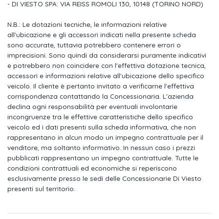
- DI VIESTO SPA: VIA REISS ROMOLI 130, 10148 (TORINO NORD)
Pacchetto connectivity
N.B.: Le dotazioni tecniche, le informazioni relative
Sistema di ausilio al parcheggio posteriore
all'ubicazione e gli accessori indicati nella presente scheda
sono accurate, tuttavia potrebbero contenere errori o
Gusci specchietti retrovisivi esterni in colore carrozzeria
imprecisioni. Sono quindi da considerarsi puramente indicativi
e potrebbero non coincidere con l'effettiva dotazione tecnica,
Modanature nere ai finestrini
accessori e informazioni relative all'ubicazione dello specifico
veicolo. Il cliente è pertanto invitato a verificarne l'effettiva
Specchietto retrovisivo interno schermabile manualmente
corrispondenza contattando la Concessionaria. L'azienda
Servosterzo progressivo
declina ogni responsabilità per eventuali involontarie
incongruenze tra le effettive caratteristiche dello specifico
Volante sportivo multifunzionale in pelle a 3 razze
veicolo ed i dati presenti sulla scheda informativa, che non
rappresentano in alcun modo un impegno contrattuale per il
Climatizzatore automatico comfort a 2 zone
venditore, ma soltanto informativo. In nessun caso i prezzi
pubblicati rappresentano un impegno contrattuale. Tutte le
Vetri atermici
condizioni contrattuali ed economiche si reperiscono
esclusivamente presso le sedi delle Concessionarie Di Viesto
Kit riparazione pneumatico
presenti sul territorio.
Dispositivo antiavviamento elettronico
Ricezione radio digitale (dab)