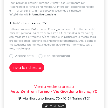
Audi smartphone interface
I dati personali acquisiti saranno utilizzati esclusivamente per
rispondere alla richiesta formulata. Gli Interessati possono esercitare i
Denominazione modello senza indicazione della tecnologia
diritti di cui agli artt. 15 - 23 del GDPR scrivendo all'indirizzo
info@diviesto.it.
Informativa completa
.
Cofano vano bagagli a sblocco automatico
Attività di marketing
*
Rivestimento dei sedili in tessuto script
Letta e compresa l’
Informativa Privacy
, acconsento al trattamento dei
miei dati personali da parte di diviesto S.p.A. per finalità di marketing,
Cruise control
con modalità elettroniche e/o cartacee, e, in particolare, a mezzo posta
ordinaria o email, telefono (es. chiamate automatizzate, SMS, sistemi di
messaggistica istantanea), e qualsiasi altro canale informatico (es. siti
Sistema di ancoraggio isofix per i seggiolini dei bambini sul
web, mobile app).
Acconsento
Non acconsento
Audi connect safety&service
Audi pre sense front
Sicura per bambini ad azionamento elettrico
Gruppi ottici posteriori a led
Vieni a vederla presso
Auto Zentrum Torino - Via Giordano Bruno, 70
Sedili anteriori normali
Via Giordano Bruno, 70 - 10134 Torino (TO)
Audi connect remote & control (per mmi radio plus)
011 3153472