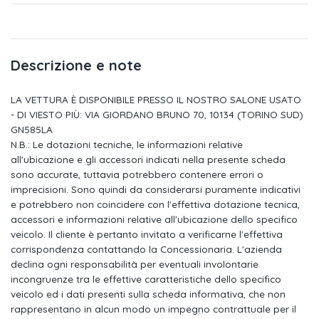
Illuminazione interna d'ambiente
Pacchetto connectivity
Descrizione e note
Sistema di ausilio al parcheggio posteriore
Gusci specchietti retrovisivi esterni in colore carrozzeria
LA VETTURA È DISPONIBILE PRESSO IL NOSTRO SALONE USATO
- DI VIESTO PIÙ: VIA GIORDANO BRUNO 70, 10134 (TORINO SUD)
Modanature nere ai finestrini
GN585LA
N.B.: Le dotazioni tecniche, le informazioni relative
Specchietto retrovisivo interno schermabile manualmente
all'ubicazione e gli accessori indicati nella presente scheda
sono accurate, tuttavia potrebbero contenere errori o
Servosterzo progressivo
imprecisioni. Sono quindi da considerarsi puramente indicativi
e potrebbero non coincidere con l'effettiva dotazione tecnica,
Volante sportivo multifunzionale in pelle a 3 razze
accessori e informazioni relative all'ubicazione dello specifico
veicolo. Il cliente è pertanto invitato a verificarne l'effettiva
Climatizzatore automatico comfort a 2 zone
corrispondenza contattando la Concessionaria. L'azienda
Vetri atermici
declina ogni responsabilità per eventuali involontarie
incongruenze tra le effettive caratteristiche dello specifico
Kit riparazione pneumatico
veicolo ed i dati presenti sulla scheda informativa, che non
rappresentano in alcun modo un impegno contrattuale per il
Dispositivo antiavviamento elettronico