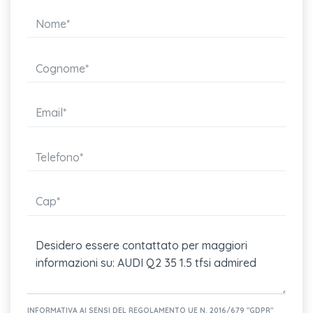
Parabrezza con fascia antiriflesso in grigio
Chiave comfort
Materiale di pronto soccorso con triangolo di emergenza
Inserti in vernice effetto diamante grigio argento al cruscotto
alle
Sospensioni anteriori macpherson all'anteriore e ponte
torcente al posteriore
Audi music interface
Altoparlanti passivi (8), anteriori.
Audi phone box light
Cerchi in lega da 18" pollici 5 razze design dinamico
Presa 12v nella consolle centrale anteriore
INFORMATIVA AI SENSI DEL REGOLAMENTO UE N. 2016/679 "GDPR"