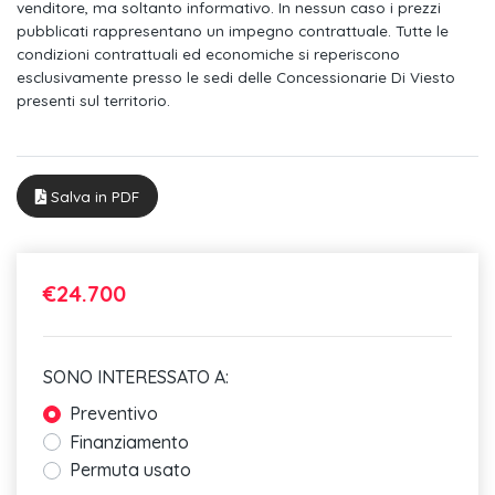
venditore, ma soltanto informativo. In nessun caso i prezzi
pubblicati rappresentano un impegno contrattuale. Tutte le
Ricezione radio digitale (dab)
condizioni contrattuali ed economiche si reperiscono
esclusivamente presso le sedi delle Concessionarie Di Viesto
Sistema di controllo pressione pneumatici
presenti sul territorio.
Impianto frenante
Freno di stazionamento elettromeccanico
Salva in PDF
Specchietti retrovisivi esterni regolabili e riscaldabili
elettricamente
Sedili del sedile posteriore ribaltabile divisibile in rapporto
€24.700
40:60 o
Appoggiabraccia centrale anteriore
SONO INTERESSATO A:
Cielo dell'abitacolo in tessuto
Preventivo
Tappetini anteriori e posteriori in velours abbinati al colore
Finanziamento
della
Permuta usato
Assetto di serie