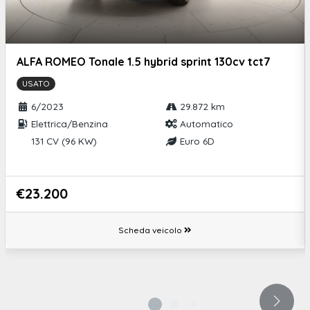
ALFA ROMEO Tonale 1.5 hybrid sprint 130cv tct7
USATO
6/2023
29.872 km
Elettrica/Benzina
Automatico
131 CV (96 KW)
Euro 6D
€23.200
Scheda veicolo