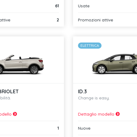
61
Usate
attive
2
Promozioni attive
ELETTRICA
BRIOLET
ID.3
bilità.
Change is easy.
odello
Dettaglio modello
1
Nuove