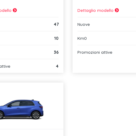
odello
Dettaglio modello
47
Nuove
10
Km0
36
Promozioni attive
attive
4