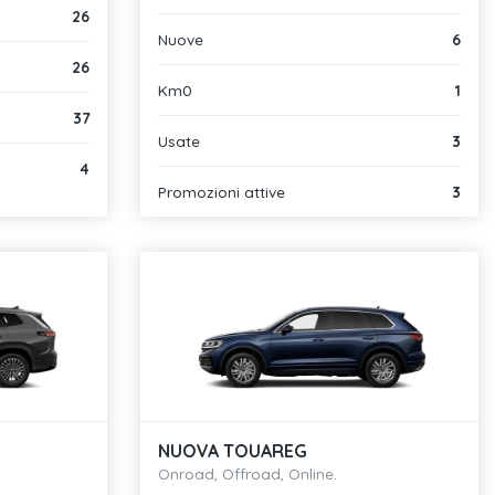
26
Nuove
6
26
Km0
1
37
Usate
3
4
Promozioni attive
3
NUOVA TOUAREG
Onroad, Offroad, Online.