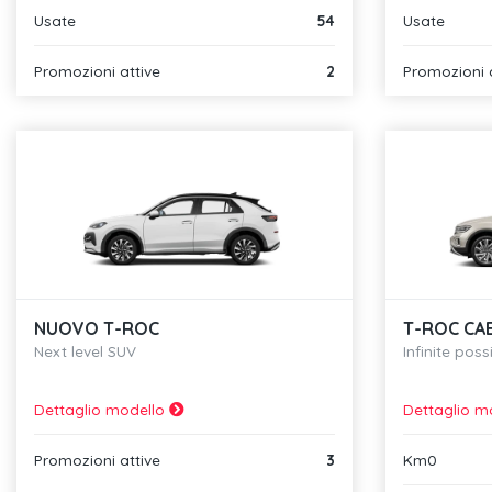
Usate
54
Usate
Promozioni attive
2
Promozioni 
NUOVO T-ROC
T-ROC CA
Next level SUV
Infinite possi
Dettaglio modello
Dettaglio m
Promozioni attive
3
Km0