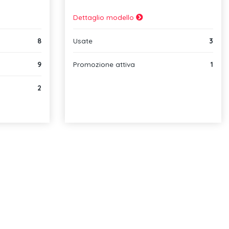
Dettaglio modello
8
Usate
3
9
Promozione attiva
1
2