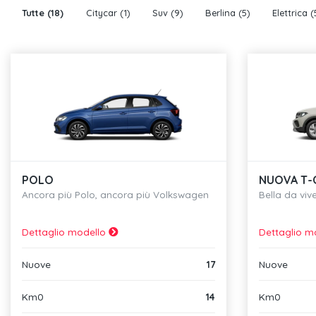
Tutte
(18)
Citycar
(1)
Suv
(9)
Berlina
(5)
Elettrica
(
POLO
NUOVA T-
Ancora più Polo, ancora più Volkswagen
Bella da vive
Dettaglio modello
Dettaglio m
Nuove
17
Nuove
Km0
14
Km0