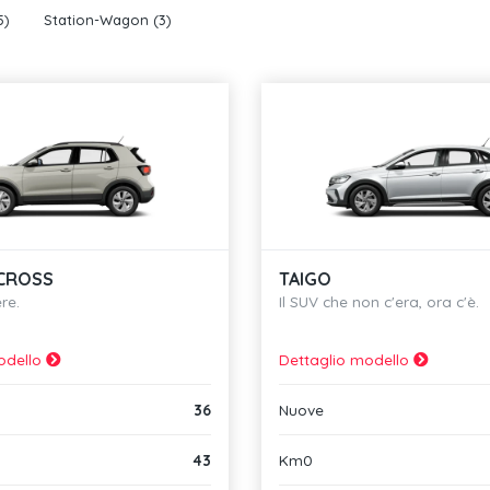
5)
Station-Wagon
(3)
CROSS
TAIGO
re.
Il SUV che non c'era, ora c'è.
odello
Dettaglio modello
36
Nuove
43
Km0