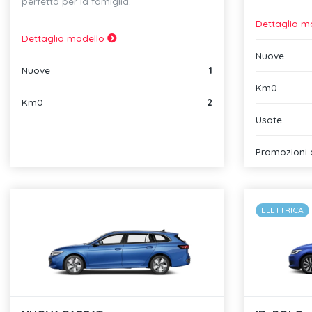
perfetta per la famiglia.
Dettaglio m
Dettaglio modello
Nuove
Nuove
1
Km0
Km0
2
Usate
Promozioni 
ELETTRICA