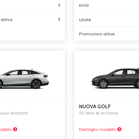
1
Km0
attiva
1
Usate
Promozioni attive
NUOVA GOLF
uovi orizzonti.
50 anni di un'icona.
odello
Dettaglio modello