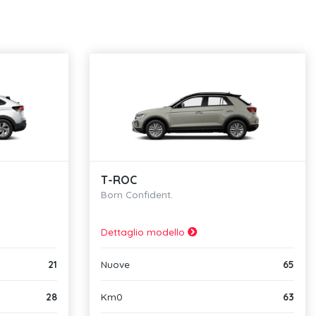
T-ROC
Born Confident.
Dettaglio modello
21
Nuove
65
28
Km0
63