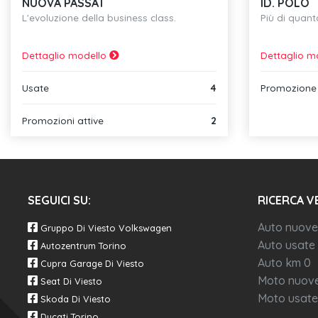
NUOVA PASSAT
ID. POLO
L'evoluzione della business class.
Più di quanto
Dettaglio modello
Dettaglio m
Usate
4
Promozione 
Promozioni attive
2
SEGUICI SU:
RICERCA V
Auto nuove
Gruppo Di Viesto Volkswagen
Auto usate
Autozentrum Torino
Auto km 0
Cupra Garage Di Viesto
Moto nuov
Seat Di Viesto
Moto usate
Skoda Di Viesto
Ducati Torino