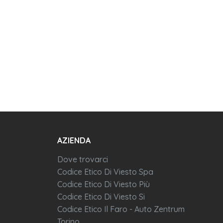
AZIENDA
Dove trovarci
Codice Etico Di Viesto Spa
Codice Etico Di Viesto Più
Codice Etico Di Viesto Si
Codice Etico Il Faro - Auto Zentrum
Torino