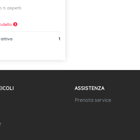
 ti aspetti.
odello
attiva
1
EICOLI
ASSISTENZA
Prenota service
e