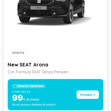
VENDITA
New SEAT Arona
Con Formula SEAT Senza Pensieri
PRONTA CONSEGNA
A PARTIRE DA
99
Dettaglio →
€ al mese
Su un numero limitato di vetture