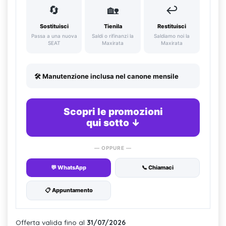
🔄
🏡
↩️
Sostituisci
Tienila
Restituisci
Passa a una nuova
Saldi o rifinanzi la
Saldiamo noi la
SEAT
Maxirata
Maxirata
🛠️ Manutenzione inclusa nel canone mensile
Scopri le promozioni
qui sotto ↓
— OPPURE —
💬 WhatsApp
📞 Chiamaci
📋 Appuntamento
Offerta valida fino al
31/07/2026