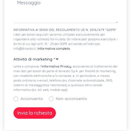
INFORMATIVA AI SENSI DEL REGOLAMENTO UE N. 2016/679 "GDPR"
I dati personali acquisiti saranno utilizzati esclusivamente per
rispondere alla richiesta formulata. Gli Interessati possono esercitare i
diritti di cui agli artt. 15 - 23 del GDPR scrivendo all'indirizzo
info@diviesto.it.
Informativa completa
.
Attività di marketing
*
Letta e compresa l’
Informativa Privacy
, acconsento al trattamento dei
miei dati personali da parte di diviesto S.p.A. per finalità di marketing,
con modalità elettroniche e/o cartacee, e, in particolare, a mezzo
posta ordinaria o email, telefono (es. chiamate automatizzate, SMS,
sistemi di messaggistica istantanea), e qualsiasi altro canale
informatico (es. siti web, mobile app).
Acconsento
Non acconsento