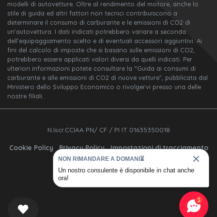
modelli di autovetture. Oltre al rendimento del motore, anche lo
stile di guida ed altri fattori non tecnici contribuiscono a
determinare il consumo di carburante e le emissioni di CO2 di
un’autovettura. I dati indicati potrebbero variare a seconda
dell’equipaggiamento scelto e di eventuali accessori aggiuntivi. Ai
fini del calcolo di imposte che si basano sulle emissioni di CO2,
potrebbero essere applicati valori diversi da quelli indicati. Per
ulteriori informazioni potete consultare la “Guida ai consumi di
carburante e alle emissioni di CO2 di nuove vetture”, pubblicata dal
Ministero dello Sviluppo Economico o rivolgervi presso una delle
nostre filiali.
N.Iscr.CCIAA PN/ CF / PI IT 01635350018
Cookie Policy
Privacy Policy
Impostazioni di tracciamento
NON RIMANDARE A DOMANI⏳
Un nostro consulente è disponibile in chat anche
ora!
1