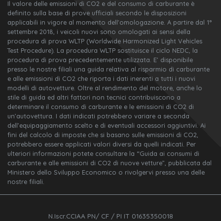
Il valore delle emissioni di CO2 e del consumo di carburante è
definito sulla base di prove ufficiali secondo le disposizioni
applicabili in vigore al momento dell'omologazione. A partire dal 1°
settembre 2018, i veicoli nuovi sono omologati ai sensi della
procedura di prova WLTP (Worldwide Harmonized Light Vehicles
Test Procedure). La procedura WLTP sostituisce il ciclo NEDC, la
procedura di prova precedentemente utilizzata. E’ disponibile
presso le nostre filiali una guida relativa al risparmio di carburante
e alle emissioni di CO2 che riporta i dati inerenti a tutti i nuovi
modelli di autovetture. Oltre al rendimento del motore, anche lo
stile di guida ed altri fattori non tecnici contribuiscono a
determinare il consumo di carburante e le emissioni di CO2 di
un’autovettura. I dati indicati potrebbero variare a seconda
dell’equipaggiamento scelto e di eventuali accessori aggiuntivi. Ai
fini del calcolo di imposte che si basano sulle emissioni di CO2,
potrebbero essere applicati valori diversi da quelli indicati. Per
ulteriori informazioni potete consultare la “Guida ai consumi di
carburante e alle emissioni di CO2 di nuove vetture”, pubblicata dal
Ministero dello Sviluppo Economico o rivolgervi presso una delle
nostre filiali.
N.Iscr.CCIAA PN/ CF / PI IT 01635350018