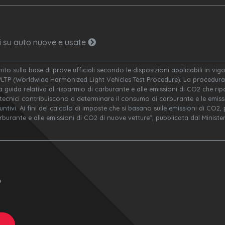
ni su auto nuove e usate
nito sulla base di prove ufficiali secondo le disposizioni applicabili in v
WLTP (Worldwide Harmonized Light Vehicles Test Procedure). La procedura 
a guida relativa al risparmio di carburante e alle emissioni di CO2 che ripor
 tecnici contribuiscono a determinare il consumo di carburante e le emissi
ivi. Ai fini del calcolo di imposte che si basano sulle emissioni di CO2, po
arburante e alle emissioni di CO2 di nuove vetture”, pubblicata dal Minis
o