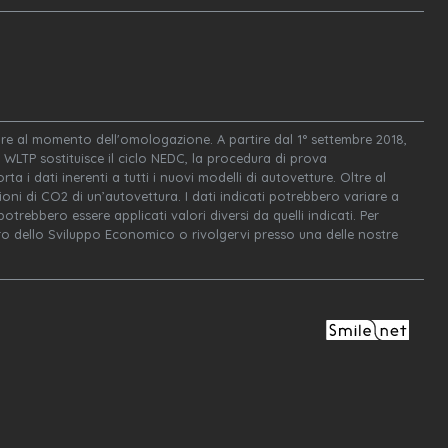
igore al momento dell'omologazione. A partire dal 1° settembre 2018,
WLTP sostituisce il ciclo NEDC, la procedura di prova
ta i dati inerenti a tutti i nuovi modelli di autovetture. Oltre al
oni di CO2 di un’autovettura. I dati indicati potrebbero variare a
trebbero essere applicati valori diversi da quelli indicati. Per
tero dello Sviluppo Economico o rivolgervi presso una delle nostre