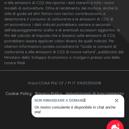
e alle emissioni di CO2 che riporta i dati inerenti a tutti i nuovi
modelli di autovetture. Oltre al rendimento del motore, anche lo
stile di guida ed altri fattori non tecnici contribuiscono a
determinare il consumo di carburante e le emissioni di CO2 di
un’autovettura. I dati indicati potrebbero variare a seconda
dell’equipaggiamento scelto e di eventuali accessori aggiuntivi. Ai
fini del calcolo di imposte che si basano sulle emissioni di CO2,
potrebbero essere applicati valori diversi da quelli indicati. Per
ulteriori informazioni potete consultare la “Guida ai consumi di
carburante e alle emissioni di CO2 di nuove vetture”, pubblicata dal
Ministero dello Sviluppo Economico o rivolgervi presso una delle
nostre filiali.
N.Iscr.CCIAA PN/ CF / PI IT 01635350018
Cookie Policy
Privacy Policy
Impostazioni di tracciamento
NON RIMANDARE A DOMANI⏳
Un nostro consulente è disponibile in chat anche
ora!
1