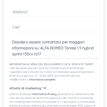
Plancia con inserti in 3d e cuciture biscotto
V scudetto nero opaco
Wireless charging pad ventilato
Cerchi in lega da 18" diamantati nero lucido con pneumatici
Prese usb posteriori type a + c
Wireless apple car play / android auto
Body kit nero lucido con skidplate con inserti laterali e
INFORMATIVA AI SENSI DEL REGOLAMENTO UE N. 2016/679 "GDPR"
Luce abbagliante / anabbagliante automatica
I dati personali acquisiti saranno utilizzati esclusivamente per
rispondere alla richiesta formulata. Gli Interessati possono esercitare i
Sedili in tessuto nero con inserti in vinile con logo
diritti di cui agli artt. 15 - 23 del GDPR scrivendo all'indirizzo
info@diviesto.it.
Informativa completa
.
Adaptive cruise control con start & stop
Attività di marketing
*
Keyless go
Letta e compresa l’
Informativa Privacy
, acconsento al trattamento dei
miei dati personali da parte di diviesto S.p.A. per finalità di marketing,
con modalità elettroniche e/o cartacee, e, in particolare, a mezzo posta
ordinaria o email, telefono (es. chiamate automatizzate, SMS, sistemi di