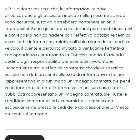
Regolazione sedili manuale a 6 vie lato guidatore e
passeggero
N.B.: Le dotazioni tecniche, le informazioni relative
all'ubicazione e gli accessori indicati nella presente scheda
Sedile posteriore abbattibile 60/40 con ski pass e bracciolo
sono accurate, tuttavia potrebbero contenere errori o
poggiatesta
imprecisioni. Sono quindi da considerarsi puramente indicativi
e potrebbero non coincidere con l'effettiva dotazione tecnica,
Alfa connected services
accessori e informazioni relative all'ubicazione dello specifico
veicolo. Il cliente è pertanto invitato a verificarne l'effettiva
Passive entry
corrispondenza contattando la Concessionaria. L'azienda
declina ogni responsabilità per eventuali involontarie
Coprimozzo alfa romeo bianco e nero
incongruenze tra le effettive caratteristiche dello specifico
Trilobo alfa romeo esagonale
veicolo ed i dati presenti sulla scheda informativa, che non
rappresentano in alcun modo un impegno contrattuale per il
Sistema infotainment da 10.25" con navigazione 2 porte usb
venditore, ma soltanto informativo. In nessun caso i prezzi
bluetooth
pubblicati rappresentano un impegno contrattuale. Tutte le
condizioni contrattuali ed economiche si reperiscono
Cannocchiale cluster 12,3" full tft
esclusivamente presso le sedi delle Concessionarie Di Viesto
presenti sul territorio.
Calotte specchi nero lucide con dettaglio "tricolore"
Specchietti esterni richiudibili elettricamente
Fari posteriori full led con tecnologia infinity mirroring ed