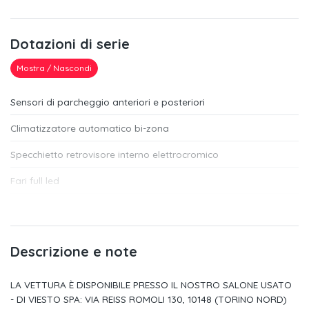
Dotazioni di serie
Mostra / Nascondi
Sensori di parcheggio anteriori e posteriori
Climatizzatore automatico bi-zona
Specchietto retrovisore interno elettrocromico
Fari full led
Regolazione lombare elettrica a 2 vie
Riconoscimento segnaletica stradale
Descrizione e note
Specchietti retrovisori esterni riscaldabili
LA VETTURA È DISPONIBILE PRESSO IL NOSTRO SALONE USATO
Luci di cortesia portiere anteriori e posteriori
- DI VIESTO SPA: VIA REISS ROMOLI 130, 10148 (TORINO NORD)