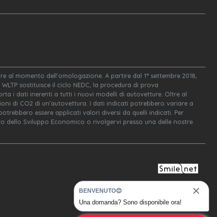
igore al momento dell'omologazione. A partire dal 1° settembre 2018,
WLTP sostituisce il ciclo NEDC, la procedura di prova
ta i dati inerenti a tutti i nuovi modelli di autovetture. Oltre al
oni di CO2 di un’autovettura. I dati indicati potrebbero variare a
trebbero essere applicati valori diversi da quelli indicati. Per
tero dello Sviluppo Economico o rivolgervi presso una delle nostre
BENVENUTO😊
Una domanda? Sono disponibile ora!