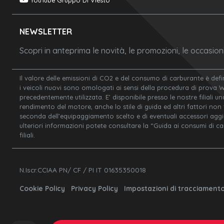
YouTube Gruppo Di Viesto
NEWSLETTER
Scopri in anteprima le novità, le promozioni, le occasio
Il valore delle emissioni di CO2 e del consumo di carburante è defi
i veicoli nuovi sono omologati ai sensi della procedura di prova 
precedentemente utilizzata. E’ disponibile presso le nostre filiali un
rendimento del motore, anche lo stile di guida ed altri fattori non
seconda dell’equipaggiamento scelto e di eventuali accessori aggiunt
ulteriori informazioni potete consultare la “Guida ai consumi di c
filiali.
N.Iscr.CCIAA PN/ CF / PI IT 01635350018
Cookie Policy
Privacy Policy
Impostazioni di tracciament