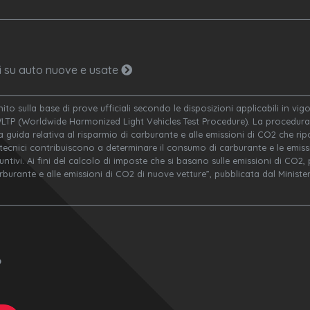
ni su auto nuove e usate
nito sulla base di prove ufficiali secondo le disposizioni applicabili in v
WLTP (Worldwide Harmonized Light Vehicles Test Procedure). La procedura 
a guida relativa al risparmio di carburante e alle emissioni di CO2 che ripor
 tecnici contribuiscono a determinare il consumo di carburante e le emissi
ivi. Ai fini del calcolo di imposte che si basano sulle emissioni di CO2, po
arburante e alle emissioni di CO2 di nuove vetture”, pubblicata dal Minis
o