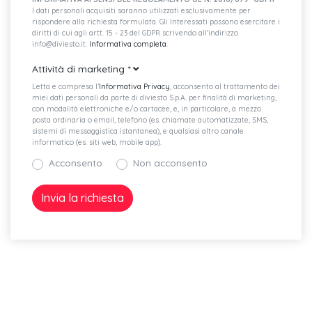
I dati personali acquisiti saranno utilizzati esclusivamente per
rispondere alla richiesta formulata. Gli Interessati possono esercitare i
diritti di cui agli artt. 15 - 23 del GDPR scrivendo all'indirizzo
info@diviesto.it.
Informativa completa
.
Attività di marketing
*
Letta e compresa l’
Informativa Privacy
, acconsento al trattamento dei
miei dati personali da parte di diviesto S.p.A. per finalità di marketing,
con modalità elettroniche e/o cartacee, e, in particolare, a mezzo
posta ordinaria o email, telefono (es. chiamate automatizzate, SMS,
sistemi di messaggistica istantanea), e qualsiasi altro canale
informatico (es. siti web, mobile app).
Acconsento
Non acconsento