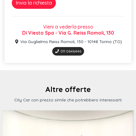
Illuminazione vano bagagli
Luci interne con spegnimento ritardato con luci di lettura
Vieni a vederla presso
anteriori
Di Viesto Spa - Via G. Reiss Romoli, 130
Inserti decorativi limestone grey opaco
Via Guglielmo Reiss Romoli, 130 - 10148 Torino (TO)
Cerchi in lega "sassari" da 5 5 j x 15"
011 0646446
Regolazione profondità luce dei proiettori
Airbag laterali anteriori
Segnale acustico e ottico per cinture di sicurezza anteriori e
Altre offerte
Climatizzatore manuale
City Car con prezzo simile che potrebbero interessarti
Ricezione radio digitale dab+
Fatigue detection - rilevatore di stanchezza del conducente