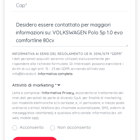
Ammortizzatori posteriori
Porta usb compatibile con dispositivi apple (cavo escluso)
Specchietti retrovisivi esterni regolabili e riscaldabili
elettricamente
Tergilunotto con regolazione di intermittenza
INFORMATIVA AI SENSI DEL REGOLAMENTO UE N. 2016/679 "GDPR"
I dati personali acquisiti saranno utilizzati esclusivamente per
rispondere alla richiesta formulata. Gli Interessati possono esercitare i
Attivazione automatica luci di marcia con luci diurne a led
diritti di cui agli artt. 15 - 23 del GDPR scrivendo all'indirizzo
info@diviesto.it.
Informativa completa
.
Airbag conducente e passeggero con disattivazione airbag
lato passeggero
Attività di marketing
*
Letta e compresa l’
Informativa Privacy
, acconsento al trattamento dei
Airbag a tendina anteriori e posteriori
miei dati personali da parte di diviesto S.p.A. per finalità di marketing,
con modalità elettroniche e/o cartacee, e, in particolare, a mezzo posta
Specchietto retrovisore interno schermabile
ordinaria o email, telefono (es. chiamate automatizzate, SMS, sistemi di
messaggistica istantanea), e qualsiasi altro canale informatico (es. siti
web, mobile app).
Cinture di sicurezza anteriori a tre punti con regolazione
verticale
Acconsento
Non acconsento
Freni anteriori a disco