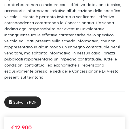
e potrebbero non coincidere con l'effettiva dotazione tecnica,
Wireless charging
accessori e informazioni relative all'ubicazione dello specifico
Volkswagen connect
veicolo. Il cliente è pertanto invitato a verificarne l'effettiva
corrispondenza contattando la Concessionaria. L'azienda
Filtro antipolline-antipolvere
declina ogni responsabilità per eventuali involontarie
incongruenze tra le effettive caratteristiche dello specifico
Radio "composition media"
veicolo ed i dati presenti sulla scheda informativa, che non
rappresentano in alcun modo un impegno contrattuale per il
Sistema start-stop con sistema di recupero energia in frenata
venditore, ma soltanto informativo. In nessun caso i prezzi
pubblicati rappresentano un impegno contrattuale. Tutte le
Front assist - sistema di assistenza alla frenata
condizioni contrattuali ed economiche si reperiscono
Bulloni antifurto
esclusivamente presso le sedi delle Concessionarie Di Viesto
presenti sul territorio.
Vano portaoggetti sotto il sedile anteriore sinistro
Sedile conducente e passeggero con regolazione in altezza
Salva in PDF
Gruppi ottici posteriori alogeni rosso scuro
Specchietti esterni regolabili e riscaldabili elettricamente
Riconoscimento pedoni
€12.900