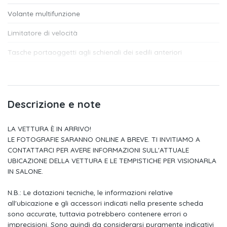
Volante multifunzione
Limitatore di velocità
Tasche portaoggetti agli schienali dei sedili anteriori
Fondo vano bagagli in 2 livelli, regolabile in altezza
Kit antiforatura con compressore a 12 volt ed ermetizzante per
Descrizione e note
Gusci specchietti retrovisivi esterni e maniglie delle portiere in
colore
LA VETTURA È IN ARRIVO!
LE FOTOGRAFIE SARANNO ONLINE A BREVE. TI INVITIAMO A
Paraurti in colore carrozzeria e griglia del radiatore con listello
CONTATTARCI PER AVERE INFORMAZIONI SULL'ATTUALE
Tergicristalli anteriori a funzionamento intermittente
UBICAZIONE DELLA VETTURA E LE TEMPISTICHE PER VISIONARLA
IN SALONE.
Spia controllo pneumatici
N.B.: Le dotazioni tecniche, le informazioni relative
Cintura di sicurezza a tre punti per il sedile posteriore
all'ubicazione e gli accessori indicati nella presente scheda
sono accurate, tuttavia potrebbero contenere errori o
Rivestimento dei sedili in tessuto "slash"
imprecisioni. Sono quindi da considerarsi puramente indicativi