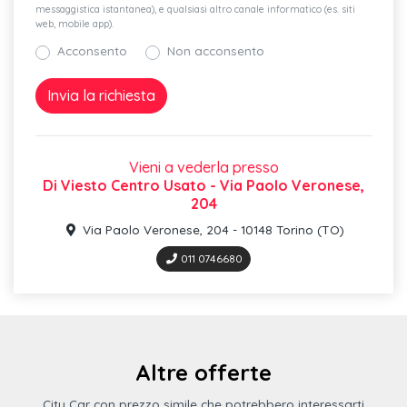
messaggistica istantanea), e qualsiasi altro canale informatico (es. siti
web, mobile app).
Acconsento
Non acconsento
Vieni a vederla presso
Di Viesto Centro Usato - Via Paolo Veronese,
204
Via Paolo Veronese, 204 - 10148 Torino (TO)
011 0746680
Altre offerte
City Car con prezzo simile che potrebbero interessarti