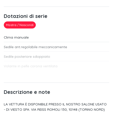
Dotazioni di serie
Mostra / Nascondi
Clima manuale
Sedile ant.regolabile meccanicamente
Sedile posteriore sdoppiato
Volante in pelle corona ventilata
Euro6 full compliant
Memoria sedile lato passagero
Descrizione e note
Quadro di bordo specifico 7" tft
LA VETTURA È DISPONIBILE PRESSO IL NOSTRO SALONE USATO
Kit gonfiaggio / riparaz. pneumatici (fix & go) i
- DI VIESTO SPA: VIA REISS ROMOLI 130, 10148 (TORINO NORD)