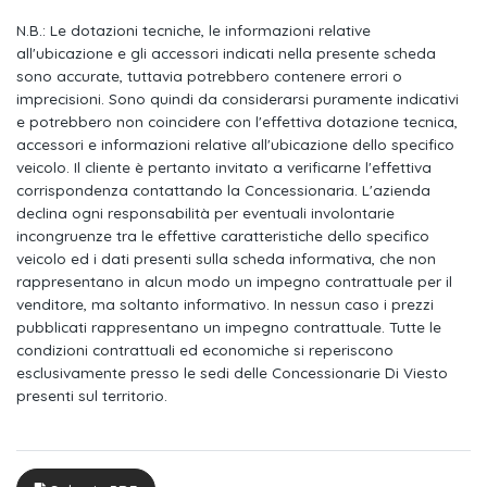
Autoradio cd mp3
N.B.: Le dotazioni tecniche, le informazioni relative
Comandi (radio/telefono) su volante
all'ubicazione e gli accessori indicati nella presente scheda
sono accurate, tuttavia potrebbero contenere errori o
Cerchi in lega da 17" abarth a 10 razze diamantato
imprecisioni. Sono quindi da considerarsi puramente indicativi
e potrebbero non coincidere con l'effettiva dotazione tecnica,
Blue & me con aux in
accessori e informazioni relative all'ubicazione dello specifico
veicolo. Il cliente è pertanto invitato a verificarne l'effettiva
Kit pinze freno rosse e corona cerchi in lega con
corrispondenza contattando la Concessionaria. L'azienda
Specchi retrovisori est. c. comando elettrico e
declina ogni responsabilità per eventuali involontarie
incongruenze tra le effettive caratteristiche dello specifico
Fari allo xenon
veicolo ed i dati presenti sulla scheda informativa, che non
rappresentano in alcun modo un impegno contrattuale per il
Selleria in pelle abarth (include poggiabraccio del pannello
venditore, ma soltanto informativo. In nessun caso i prezzi
porta in
pubblicati rappresentano un impegno contrattuale. Tutte le
condizioni contrattuali ed economiche si reperiscono
Pack turismo mt (include pedaliera batticalcagno e pomello
esclusivamente presso le sedi delle Concessionarie Di Viesto
cambio in
presenti sul territorio.
Air bag
Controllo dinamico di stabilita` (vdc)