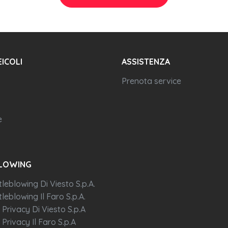
EICOLI
ASSISTENZA
Prenota service
e
LOWING
tleblowing Di Viesto S.p.A.
leblowing Il Faro S.p.A.
 Privacy Di Viesto S.p.A
 Privacy Il Faro S.p.A