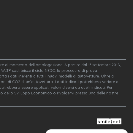
igore al momento dell'omologazione. A partire dal 1° settembre 2018,
WLTP sostituisce il ciclo NEDC, la procedura di prova
ta i dati inerenti a tutti i nuovi modelli di autovetture. Oltre al
oni di CO2 di un’autovettura. I dati indicati potrebbero variare a
trebbero essere applicati valori diversi da quelli indicati. Per
tero dello Sviluppo Economico o rivolgervi presso una delle nostre