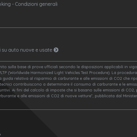
king - Condizioni generali
ni su auto nuove e usate
nito sulla base di prove ufficiali secondo le disposizioni applicabili in v
WLTP (Worldwide Harmonized Light Vehicles Test Procedure). La procedura 
a guida relativa al risparmio di carburante e alle emissioni di CO2 che ripor
 tecnici contribuiscono a determinare il consumo di carburante e le emissi
ivi. Ai fini del calcolo di imposte che si basano sulle emissioni di CO2, po
arburante e alle emissioni di CO2 di nuove vetture”, pubblicata dal Minis
o