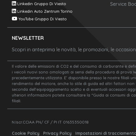
Service Boo
Linkedin Gruppo Di Viesto
Linkedin Auto Zentrum Torino
YouTube Gruppo Di Viesto
NEWSLETTER
Scopri in anteprima le novità, le promozioni, le occasio
Il valore delle emissioni di CO2 e del consumo di carburante è defi
i veicoli nuovi sono omologati ai sensi della procedura di prova 
precedentemente utilizzata. E’ disponibile presso le nostre filiali un
rendimento del motore, anche lo stile di guida ed altri fattori non
seconda dell’equipaggiamento scelto e di eventuali accessori aggiunt
ulteriori informazioni potete consultare la “Guida ai consumi di c
filiali.
N.Iscr.CCIAA PN/ CF / PI IT 01635350018
Cookie Policy
Privacy Policy
Impostazioni di tracciament