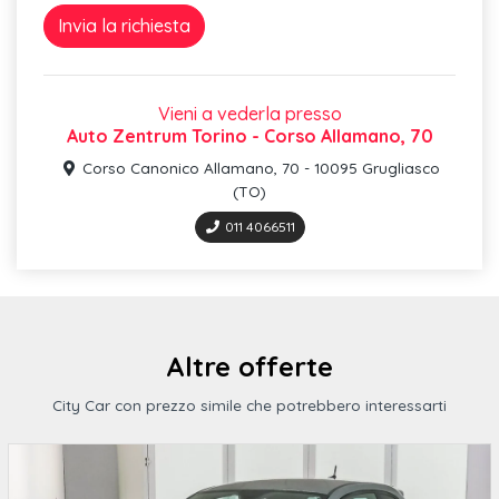
Cerchio in lega di alluminio da 17" 5 razze a
Sterzo elettromeccanico
Audi connect safety&service
Vieni a vederla presso
Auto Zentrum Torino - Corso Allamano, 70
Sistema di ausilio al parcheggio
Corso Canonico Allamano, 70 - 10095 Grugliasco
Impugnatura leva freno a mano in pelle
(TO)
Radio digitale (dab)
011 4066511
Audi smartphone interface
Altre offerte
City Car con prezzo simile che potrebbero interessarti