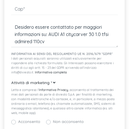
Luci interne
Radio mmi plus con schermo touch da 8,8"
Interfaccia bluetooth
Modanature standard
INFORMATIVA AI SENSI DEL REGOLAMENTO UE N. 2016/679 "GDPR"
6 altoparlanti passivi
I dati personali acquisiti saranno utilizzati esclusivamente per
rispondere alla richiesta formulata. Gli Interessati possono esercitare i
Spoiler posteriore in design s
diritti di cui agli artt. 15 - 23 del GDPR scrivendo all'indirizzo
info@diviesto.it.
Informativa completa
.
Volante a tre razze in pelle plus con 12 tasti
Attività di marketing
*
Estetica citycarver
Letta e compresa l’
Informativa Privacy
, acconsento al trattamento dei
miei dati personali da parte di diviesto S.p.A. per finalità di marketing,
Digital cockpit da 10,25"
con modalità elettroniche e/o cartacee, e, in particolare, a mezzo posta
ordinaria o email, telefono (es. chiamate automatizzate, SMS, sistemi di
messaggistica istantanea), e qualsiasi altro canale informatico (es. siti
Immobilizer
web, mobile app).
Telaio citycarver
Acconsento
Non acconsento