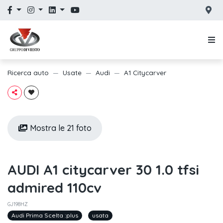
Ricerca auto
Usate
Audi
A1 Citycarver
Mostra le 21 foto
AUDI A1 citycarver 30 1.0 tfsi
admired 110cv
GJ198HZ
Audi Prima Scelta :plus
usata