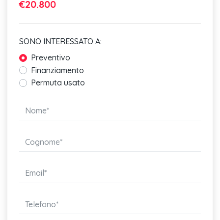
€20.800
Airbag anteriori e laterali per la testa
Monitoraggio pressione pneumatici
SONO INTERESSATO A:
Audi pre-sense front
Preventivo
Finanziamento
Isofix
Permuta usato
Disattivazione airbag anteriore
Cinture anteriori regolabili in altezza
Limitatore di velocità
Freni anteriori e posteriori a disco
Lane departure warning
Sensori di parcheggio posteriori
Vetri elettrici anteriori e posteriori
Parabrezza anteriore atermico