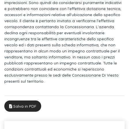
poligonale
imprecisioni. Sono quindi da considerarsi puramente indicativi
e potrebbero non coincidere con l'effettiva dotazione tecnica,
Interni in look alluminio
accessori e informazioni relative all'ubicazione dello specifico
veicolo. Il cliente è pertanto invitato a verificarne l'effettiva
Listelli in alluminio
corrispondenza contattando la Concessionaria. L'azienda
declina ogni responsabilità per eventuali involontarie
Chiave con telecomando
incongruenze tra le effettive caratteristiche dello specifico
Sistema start/stop con recupero dell'energia
veicolo ed i dati presenti sulla scheda informativa, che non
rappresentano in alcun modo un impegno contrattuale per il
Specchietti esterni ripiegabili e regolabili elettricamente,
venditore, ma soltanto informativo. In nessun caso i prezzi
riscaldabili, con funzione cordolo
pubblicati rappresentano un impegno contrattuale. Tutte le
condizioni contrattuali ed economiche si reperiscono
Gruppi ottici posteriori a led
esclusivamente presso le sedi delle Concessionarie Di Viesto
presenti sul territorio.
Regolazione manuale della profondità dei fari
Fari retronebbia
Sensore luminosità e pioggia
Salva in PDF
Accenti al cruscotto in nero lucido
Tessuto delta