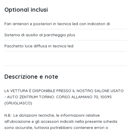
Specchietti retrovisivi esterni in tinta carrozzeria
Optional inclusi
Regolazione manuale dei sedili
Fari anteriori e posteriori in tecnica led con indicatori di
Appoggiabraccia centrale anteriore
Sistema di ausilio al parcheggio plus
Cielo vettura in tessuto grigio titanio
Pacchetto luce diffusa in tecnica led
Tappetini anteriori
Panca posteriore abbattibile (60:40) con 2 appoggiatesta
regolabili
Climatizzatore automatico
Descrizione e note
Vetri laterali atermici (in tonalità grigia) e lunotto posteriore
LA VETTURA È DISPONIBILE PRESSO IL NOSTRO SALONE USATO
riscaldabile
- AUTO ZENTRUM TORINO: CORSO ALLAMANO 70, 10095
Materiali di pronto soccorso e triangolo di emergenza
(GRUGLIASCO)
Dettagli in nero
N.B.: Le dotazioni tecniche, le informazioni relative
all'ubicazione e gli accessori indicati nella presente scheda
Inserto al cruscotto verniciato in color nero con trama
sono accurate, tuttavia potrebbero contenere errori o