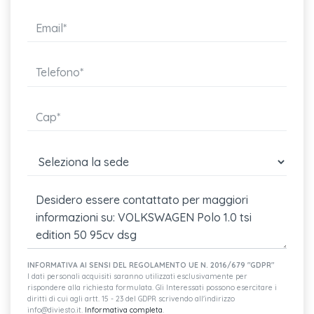
Front assist con frenata di emergenza
Spia controllo pneumatici
Cintura di sicurezza a tre punti per il sedile posteriore
Lane assist - sistema di mantenimento della corsia
Park pilot - sensori di parcheggio anteriori e posteriori con
Vetro atermico laterale e posteriore
Tappetini anteriori e posteriori in materiale riciclato
Ready for vw connect e vw connect plus
Bulloni antifurto
Radio ready 2 discover con display touchscreen 8"
(predisposizione per
INFORMATIVA AI SENSI DEL REGOLAMENTO UE N. 2016/679 "GDPR"
I dati personali acquisiti saranno utilizzati esclusivamente per
rispondere alla richiesta formulata. Gli Interessati possono esercitare i
Inserti decorativi deep iron grey lucido
diritti di cui agli artt. 15 - 23 del GDPR scrivendo all'indirizzo
info@diviesto.it.
Informativa completa
.