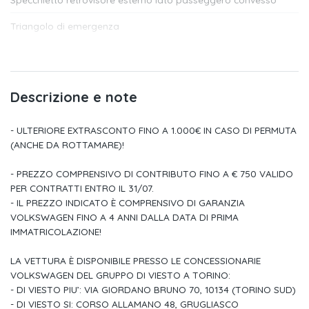
Triangolo di emergenza
6 altoparlanti
Sistema di frenata anti collisione multipla - multi collision brake
Descrizione e note
Luci diurne a led
- ULTERIORE EXTRASCONTO FINO A 1.000€ IN CASO DI PERMUTA
App-connect con funzione wireless
(ANCHE DA ROTTAMARE)!
Cinture di sicurezza anteriori e posteriori automatiche a 3 punti
- PREZZO COMPRENSIVO DI CONTRIBUTO FINO A € 750 VALIDO
Vetri laterali posteriori e lunotto oscurati (fotoassorbenti al
PER CONTRATTI ENTRO IL 31/07.
65%)
- IL PREZZO INDICATO È COMPRENSIVO DI GARANZIA
VOLKSWAGEN FINO A 4 ANNI DALLA DATA DI PRIMA
Tasche portaoggetti agli schienali dei sedili anteriori
IMMATRICOLAZIONE!
2 luci led nel vano piedi anteriore
LA VETTURA È DISPONIBILE PRESSO LE CONCESSIONARIE
VOLKSWAGEN DEL GRUPPO DI VIESTO A TORINO:
Illuminazione ambiente (monocromatica) su inserti portiere e
- DI VIESTO PIU’: VIA GIORDANO BRUNO 70, 10134 (TORINO SUD)
plancia strumenti
- DI VIESTO SI: CORSO ALLAMANO 48, GRUGLIASCO