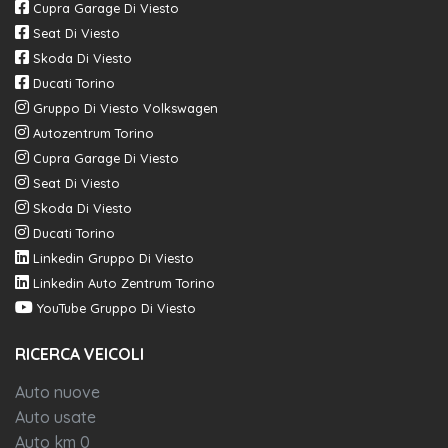
Cupra Garage Di Viesto
Digital cockpit pro da 10,25"
Seat Di Viesto
Skoda Di Viesto
Specchietti retrovisori esterni regolabili, riscaldabili e richiudibili
Ducati Torino
elettricamente
Gruppo Di Viesto Volkswagen
Funzione coming home e leaving home
Autozentrum Torino
Cupra Garage Di Viesto
Emergency call
Seat Di Viesto
Skoda Di Viesto
Ducati Torino
Linkedin Gruppo Di Viesto
Linkedin Auto Zentrum Torino
YouTube Gruppo Di Viesto
RICERCA VEICOLI
Auto nuove
Auto usate
Auto km 0