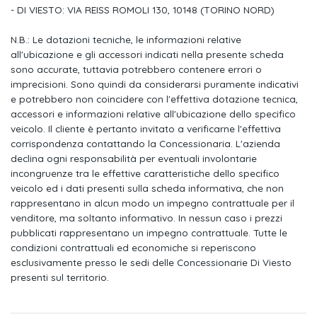
Luci interne led con spegnimento ritardato con 2 luci di
- DI VIESTO: VIA REISS ROMOLI 130, 10148 (TORINO NORD)
Sedile conducente e passeggero regolabile in altezza
N.B.: Le dotazioni tecniche, le informazioni relative
all'ubicazione e gli accessori indicati nella presente scheda
Volante multifunzione in pelle
sono accurate, tuttavia potrebbero contenere errori o
imprecisioni. Sono quindi da considerarsi puramente indicativi
Filtro antipolvere e antipolline
e potrebbero non coincidere con l'effettiva dotazione tecnica,
accessori e informazioni relative all'ubicazione dello specifico
Sedili posteriori con schienale ribaltabile e sdoppiabile
veicolo. Il cliente è pertanto invitato a verificarne l'effettiva
asimmetricamente
corrispondenza contattando la Concessionaria. L'azienda
Pomello della leva del cambio in pelle
declina ogni responsabilità per eventuali involontarie
incongruenze tra le effettive caratteristiche dello specifico
Fondo vano bagagli in 2 livelli, regolabile in altezza
veicolo ed i dati presenti sulla scheda informativa, che non
rappresentano in alcun modo un impegno contrattuale per il
Predisposizione isofix per seggiolini sui sedili posteriori e
venditore, ma soltanto informativo. In nessun caso i prezzi
passeggero anteriore
pubblicati rappresentano un impegno contrattuale. Tutte le
condizioni contrattuali ed economiche si reperiscono
Kit antiforatura con compressore a 12 volt ed ermetizzante per
esclusivamente presso le sedi delle Concessionarie Di Viesto
presenti sul territorio.
Inserto led centrale su calandra anteriore
Freni a tamburo posteriori