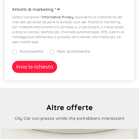
Rivestimento dei sedili in tessuto tracks 2
Attività di marketing
*
Sistema start & stop con recupero dell'energia in frenata
Letta e compresa l’
Informativa Privacy
, acconsento al trattamento dei
miei dati personali da parte di diviesto S.p.A. per finalità di marketing,
Riconoscimento segnaletica stradale
con modalità elettroniche e/o cartacee, e, in particolare, a mezzo posta
ordinaria o email, telefono (es. chiamate automatizzate, SMS, sistemi di
Videocamera per retromarcia rear view
messaggistica istantanea), e qualsiasi altro canale informatico (es. siti
web, mobile app).
Acc - adaptive cruise control predittivo
Acconsento
Non acconsento
Side assist - assistente al cambio corsia
Illuminazione vano bagagli
Cerchi in lega coventry 6 5 j x 16" con
Gruppi ottici posteriori a led iq.light con indicatori di direzione
Altre offerte
Rear traffic alert- assistente di uscita dal parcheggio
City Car con prezzo simile che potrebbero interessarti
Chiusura centralizzata con telecomando
Sedili anteriori sportivi