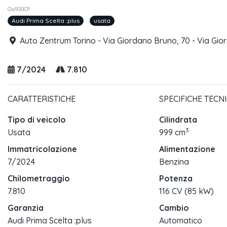
GW920CP
Audi Prima Scelta :plus
usata
Auto Zentrum Torino - Via Giordano Bruno, 70 - Via Gior
7/2024
7.810
CARATTERISTICHE
SPECIFICHE TECN
Tipo di veicolo
Cilindrata
3
Usata
999 cm
Immatricolazione
Alimentazione
7/2024
Benzina
Chilometraggio
Potenza
7.810
116 CV (85 kW)
Garanzia
Cambio
Audi Prima Scelta :plus
Automatico