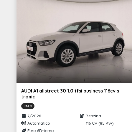
6 altoparlanti passivi
Spoiler posteriore in
Sterzo elettromeccanico
Impugnatura leva fr
Tappetini posteriori
Radio digitale (dab)
Lane departure warning (dispositivo di
assistenza per mantenimento di corsia)
AUDI A1 allstreet 30 1.0 tfsi business 116cv s
tronic
KM 0
7/2026
Benzina
Automatico
116 CV (85 KW)
Euro 6D-temp