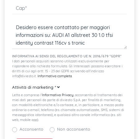
INFORMATIVA AI SENSI DEL REGOLAMENTO UE N. 2016/679 "GDPR"
I dati personali acquisiti saranno utilizzati esclusivamente per
rispondere alla richiesta formulata. Gli Interessati possono esercitare i
diritti di cui agli artt. 15 - 23 del GDPR scrivendo all'indirizzo
info@diviesto.it.
Informativa completa
.
Attività di marketing
*
Letta e compresa l’
Informativa Privacy
, acconsento al trattamento dei
miei dati personali da parte di diviesto S.p.A. per finalità di marketing,
con modalità elettroniche e/o cartacee, e, in particolare, a mezzo posta
ordinaria o email, telefono (es. chiamate automatizzate, SMS, sistemi di
messaggistica istantanea), e qualsiasi altro canale informatico (es. siti
web, mobile app).
Acconsento
Non acconsento