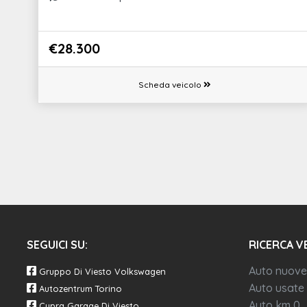
€28.300
Scheda veicolo
SEGUICI SU:
RICERCA V
Auto nuove
Gruppo Di Viesto Volkswagen
Auto usate
Autozentrum Torino
Auto km 0
Cupra Garage Di Viesto