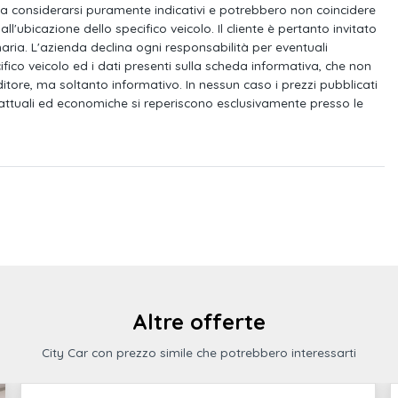
attibile (60:40) con
Climatizzatore automatico
da considerarsi puramente indicativi e potrebbero non coincidere
olabili
ll'ubicazione dello specifico veicolo. Il cliente è pertanto invitato
aria. L'azienda declina ogni responsabilità per eventuali
soccorso e triangolo
Dettagli in nero
cifico veicolo ed i dati presenti sulla scheda informativa, che non
ore, ma soltanto informativo. In nessun caso i prezzi pubblicati
attuali ed economiche si reperiscono esclusivamente presso le
nio
Listelli in alluminio
 schermo touch da
Specchietti esterni ripiegabili e regolabili
elettricamente, riscaldabili, con funzione
cordolo
Sensore luminosità e pioggia
Monitoraggio pressione pneumatici
Disattivazione airbag anteriore
Altre offerte
à
Freni anteriori e posteriori a disco
City Car con prezzo simile che potrebbero interessarti
e atermico
Modanature standard