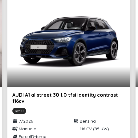
 design s
Immobilizer
eno a mano in pelle
Volante a tre razze in pelle plus con 12
tasti
Audi smartphone interface
AUDI A1 allstreet 30 1.0 tfsi identity contrast
116cv
KM 0
7/2026
Benzina
Manuale
116 CV (85 KW)
Euro 6D-temp