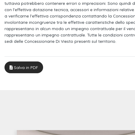
Tappetini anteriori
Panca posteriore abb
tuttavia potrebbero contenere errori o imprecisioni. Sono quindi 
2 appoggiatesta reg
con l'effettiva dotazione tecnica, accessori e informazioni relative a
a verificarne l'effettiva corrispondenza contattando la Concession
Vetri laterali atermici (in tonalità grigia)
Materiali di pronto 
involontarie incongruenze tra le effettive caratteristiche dello spe
e lunotto posteriore riscaldabile
di emergenza
rappresentano in alcun modo un impegno contrattuale per il vendit
rappresentano un impegno contrattuale. Tutte le condizioni contr
Inserto al cruscotto verniciato in color
Interni in look allumi
sedi delle Concessionarie Di Viesto presenti sul territorio.
nero con trama poligonale
Chiave con telecomando
Radio mmi plus con
10,1"
Salva in PDF
Gruppi ottici posteriori a led
Fari retronebbia
Accenti al cruscotto in nero lucido
Tessuto delta
Audi pre-sense front
Isofix
Cinture anteriori regolabili in altezza
Limitatore di velocit
Vetri elettrici anteriori e posteriori
Parabrezza anterior