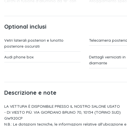
Cerchi in fusione d'alluminio da 18" con
Alloggiamento specch
design a 5
esterni in contrasto
Interfaccia bluetooth
Fari anteriori e poste
con indicatori di
Optional inclusi
Chiamata di emergenza e assistenza
Adaptive speed assis
con audi connect remote &
Vetri laterali posteriori e lunotto
assistenza adattivo 
Telecamera posteri
posteriore oscurati
Hill-hold assist (assistente per partenze
Specchietto retrovis
in salita)
Audi phone box
schermabile manua
Dettagli verniciati in
diamante
Sistema di riconoscimento segnali
Sistema start & sto
basato su telecamera
dell'energia
Kit riparazione pneumatici
Audi connect naviga
(3 anni)
Descrizione e note
Digital cockpit da 10,25"
Denominazione mod
LA VETTURA È DISPONIBILE PRESSO IL NOSTRO SALONE USATO
indicazione della te
- DI VIESTO PIÙ: VIA GIORDANO BRUNO 70, 10134 (TORINO SUD)
Regolazione manuale dei sedili
Appoggiabraccia cen
GW920CP
N.B.: Le dotazioni tecniche, le informazioni relative all'ubicazione