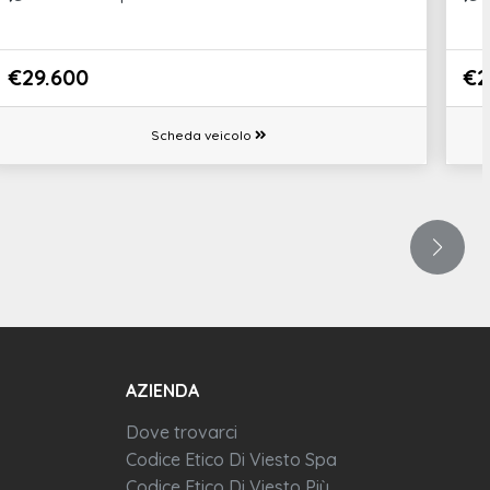
€29.600
€2
Scheda veicolo
AZIENDA
Dove trovarci
Codice Etico Di Viesto Spa
Codice Etico Di Viesto Più