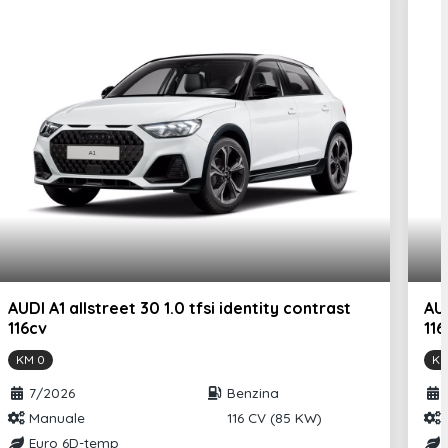
AUDI A1 allstreet 30 1.0 tfsi identity contrast
AUD
116cv
116
KM 0
KM
7/2026
Benzina
Manuale
116 CV (85 KW)
Euro 6D-temp