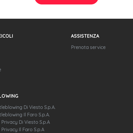
EICOLI
ASSISTENZA
Prenota service
e
LOWING
tleblowing Di Viesto S.p.A.
leblowing Il Faro S.p.A.
 Privacy Di Viesto S.p.A
 Privacy Il Faro S.p.A