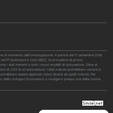
igore al momento dell'omologazione. A partire dal 1° settembre 2018,
WLTP sostituisce il ciclo NEDC, la procedura di prova
ta i dati inerenti a tutti i nuovi modelli di autovetture. Oltre al
oni di CO2 di un’autovettura. I dati indicati potrebbero variare a
trebbero essere applicati valori diversi da quelli indicati. Per
tero dello Sviluppo Economico o rivolgervi presso una delle nostre