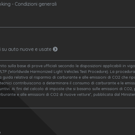
king - Condizioni generali
ni su auto nuove e usate
nito sulla base di prove ufficiali secondo le disposizioni applicabili in v
WLTP (Worldwide Harmonized Light Vehicles Test Procedure). La procedura 
a guida relativa al risparmio di carburante e alle emissioni di CO2 che ripor
 tecnici contribuiscono a determinare il consumo di carburante e le emissi
ivi. Ai fini del calcolo di imposte che si basano sulle emissioni di CO2, po
arburante e alle emissioni di CO2 di nuove vetture”, pubblicata dal Minis
o