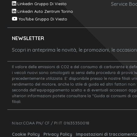
Service Boo
Linkedin Gruppo Di Viesto
Linkedin Auto Zentrum Torino
YouTube Gruppo Di Viesto
NEWSLETTER
Scopri in anteprima le novità, le promozioni, le occasio
Il valore delle emissioni di CO2 e del consumo di carburante è defi
i veicoli nuovi sono omologati ai sensi della procedura di prova 
precedentemente utilizzata. E’ disponibile presso le nostre filiali un
rendimento del motore, anche lo stile di guida ed altri fattori non
seconda dell’equipaggiamento scelto e di eventuali accessori aggiunt
ulteriori informazioni potete consultare la “Guida ai consumi di c
filiali.
N.Iscr.CCIAA PN/ CF / PI IT 01635350018
Cookie Policy
Privacy Policy
Impostazioni di tracciament