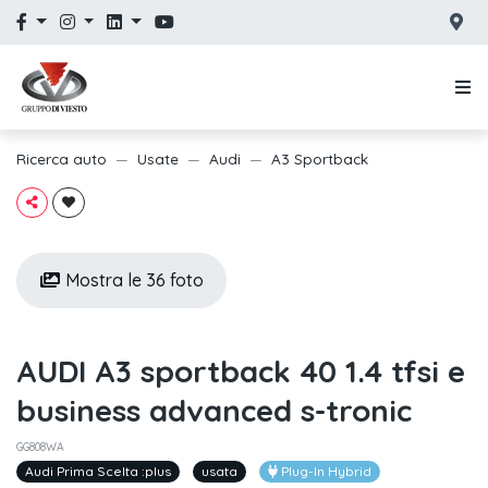
Ricerca auto
Usate
Audi
A3 Sportback
Mostra le 36 foto
AUDI A3 sportback 40 1.4 tfsi e
business advanced s-tronic
GG808WA
Audi Prima Scelta :plus
usata
Plug-In Hybrid