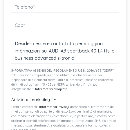
Battitacchi anteriori con inserto in alluminio non illuminato
Inserti alla plancia e al cruscotto in vernice effetto seta
Audi virtual cockpit da 10,25"
Telecomando per apertura/chiusura porte senza safelock
Immobilizer
Climatizzatore automatico bizona
2 prese usb-c posteriori
INFORMATIVA AI SENSI DEL REGOLAMENTO UE N. 2016/679 "GDPR"
I dati personali acquisiti saranno utilizzati esclusivamente per
Audi smartphone interface
rispondere alla richiesta formulata. Gli Interessati possono esercitare i
diritti di cui agli artt. 15 - 23 del GDPR scrivendo all'indirizzo
Presa di ricarica
info@diviesto.it.
Informativa completa
.
Attività di marketing
*
Recupero di energia
Letta e compresa l’
Informativa Privacy
, acconsento al trattamento dei
Start&stop system per il recupero di energia
miei dati personali da parte di diviesto S.p.A. per finalità di marketing,
con modalità elettroniche e/o cartacee, e, in particolare, a mezzo posta
ordinaria o email, telefono (es. chiamate automatizzate, SMS, sistemi di
Cavo per ricarica industriale cee 32 a 230v
messaggistica istantanea), e qualsiasi altro canale informatico (es. siti