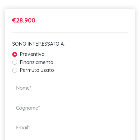
Sistema di ausilio al parcheggio plus con assistente al
parcheggio
€28.900
Sedili anteriori normali
Poggiabraccia centrale anteriore
SONO INTERESSATO A:
Specchietti di cortesia illuminati nelle alette parasole lato
Preventivo
conducente e
Finanziamento
Permuta usato
Cielo vettura in tessuto grigio acciaio
Tappetini anteriori e posteriori in velluto
Assetto standard
Schienale del sedile posteriore ribaltabile
Volante multifunzione plus in pelle a 3 razze con bilancieri
Keyless go