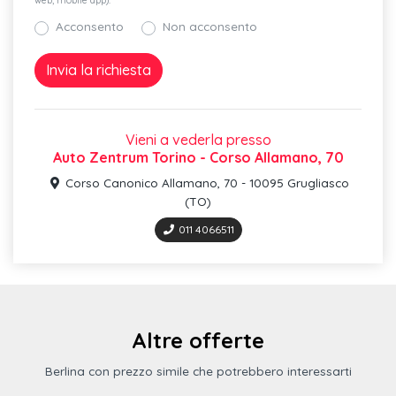
web, mobile app).
Cavo tipo e/f per ricarica domestica
Acconsento
Non acconsento
Modalità di guida ibrida plug-in
I-size per i sedili posteriori laterali
Spoiler posteriore verniciato nello stesso colore della
carrozzeria
Vieni a vederla presso
Auto Zentrum Torino - Corso Allamano, 70
Proiettori anteriori in tecnologia led
Corso Canonico Allamano, 70 - 10095 Grugliasco
Gruppi ottici posteriori alogeni
(TO)
011 4066511
Sedili rivestiti in tessuto index
Pacchetto esterno lucido
Sterzo elettromeccanico
Lane departure warning
Altre offerte
Berlina con prezzo simile che potrebbero interessarti