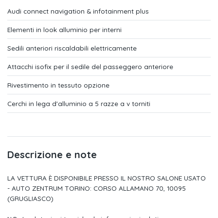
Kit primo soccorso e triangolo di emergenza con due
Audi connect navigation & infotainment plus
giubbottini
Elementi in look alluminio per interni
Kit riparazione pneumatici con compressore 12v, velocità
massima 80 km/h
Sedili anteriori riscaldabili elettricamente
Bulloni antifurto
Attacchi isofix per il sedile del passeggero anteriore
Ricezione radio digitale (dab)
Rivestimento in tessuto opzione
Mmi radio plus
Cerchi in lega d'alluminio a 5 razze a v torniti
Audi connect navigation & infotainment plus
Sistema di navigazione mmi plus con mmi touch
Descrizione e note
Sistema di ricarica e-tron compact
Denominazione tecnologia
LA VETTURA È DISPONIBILE PRESSO IL NOSTRO SALONE USATO
- AUTO ZENTRUM TORINO: CORSO ALLAMANO 70, 10095
Airbag anteriori laterali integrati nello schienale e per la testa
(GRUGLIASCO)
Chiamata di emergenza e assistenza audi connect con audi