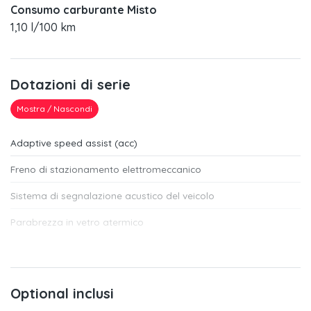
Consumo carburante Misto
1,10 l/100 km
Dotazioni di serie
Mostra / Nascondi
Adaptive speed assist (acc)
Freno di stazionamento elettromeccanico
Sistema di segnalazione acustico del veicolo
Parabrezza in vetro atermico
Specchietto interno schermabile automaticamente, senza
cornice
Attrezzi di bordo
Optional inclusi