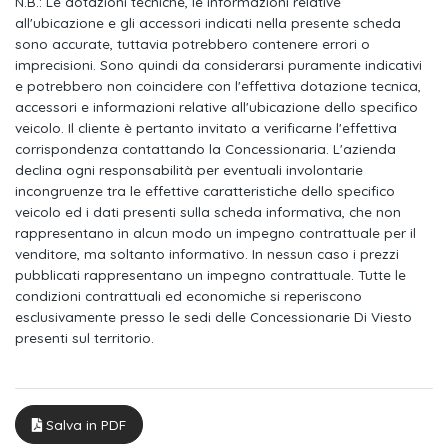
connect
N.B.: Le dotazioni tecniche, le informazioni relative
all'ubicazione e gli accessori indicati nella presente scheda
Interfaccia bluetooth
sono accurate, tuttavia potrebbero contenere errori o
imprecisioni. Sono quindi da considerarsi puramente indicativi
Sensore luci/pioggia
e potrebbero non coincidere con l'effettiva dotazione tecnica,
accessori e informazioni relative all'ubicazione dello specifico
3 poggiatesta posteriori regolabili manualmente
veicolo. Il cliente è pertanto invitato a verificarne l'effettiva
corrispondenza contattando la Concessionaria. L'azienda
Vetri posteriori e lunotto oscurati
declina ogni responsabilità per eventuali involontarie
incongruenze tra le effettive caratteristiche dello specifico
Indicatore perdita pressione pneumatici
veicolo ed i dati presenti sulla scheda informativa, che non
Audi pre sense front
rappresentano in alcun modo un impegno contrattuale per il
venditore, ma soltanto informativo. In nessun caso i prezzi
Disattivazione airbag passeggero anteriore
pubblicati rappresentano un impegno contrattuale. Tutte le
condizioni contrattuali ed economiche si reperiscono
Assistente agli ostacoli con assistente alla svolta (turn assist)
esclusivamente presso le sedi delle Concessionarie Di Viesto
presenti sul territorio.
Sicura per bambini ad azionamento elettrico
Freno di stazionamento elettromeccanico con assistenza alla
partenza
Salva in PDF
Audi drive select per assetto di serie