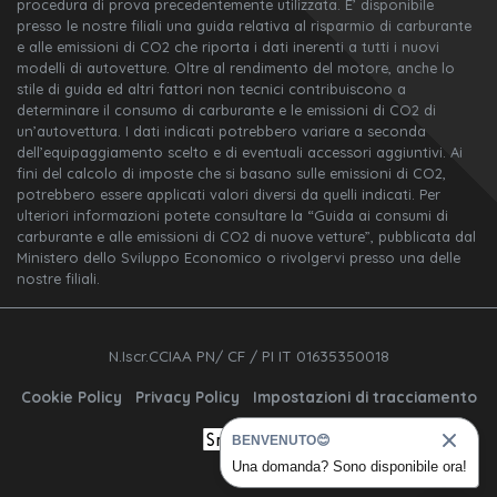
procedura di prova precedentemente utilizzata. E’ disponibile
presso le nostre filiali una guida relativa al risparmio di carburante
e alle emissioni di CO2 che riporta i dati inerenti a tutti i nuovi
modelli di autovetture. Oltre al rendimento del motore, anche lo
stile di guida ed altri fattori non tecnici contribuiscono a
determinare il consumo di carburante e le emissioni di CO2 di
un’autovettura. I dati indicati potrebbero variare a seconda
dell’equipaggiamento scelto e di eventuali accessori aggiuntivi. Ai
fini del calcolo di imposte che si basano sulle emissioni di CO2,
potrebbero essere applicati valori diversi da quelli indicati. Per
ulteriori informazioni potete consultare la “Guida ai consumi di
carburante e alle emissioni di CO2 di nuove vetture”, pubblicata dal
Ministero dello Sviluppo Economico o rivolgervi presso una delle
nostre filiali.
N.Iscr.CCIAA PN/ CF / PI IT 01635350018
Cookie Policy
Privacy Policy
Impostazioni di tracciamento
BENVENUTO😊
Una domanda? Sono disponibile ora!