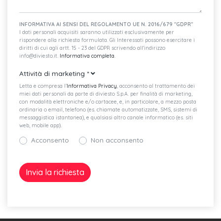
INFORMATIVA AI SENSI DEL REGOLAMENTO UE N. 2016/679 "GDPR"
I dati personali acquisiti saranno utilizzati esclusivamente per
rispondere alla richiesta formulata. Gli Interessati possono esercitare i
diritti di cui agli artt. 15 - 23 del GDPR scrivendo all'indirizzo
info@diviesto.it.
Informativa completa
.
Attività di marketing
*
Letta e compresa l’
Informativa Privacy
, acconsento al trattamento dei
miei dati personali da parte di diviesto S.p.A. per finalità di marketing,
con modalità elettroniche e/o cartacee, e, in particolare, a mezzo posta
ordinaria o email, telefono (es. chiamate automatizzate, SMS, sistemi di
messaggistica istantanea), e qualsiasi altro canale informatico (es. siti
web, mobile app).
Acconsento
Non acconsento