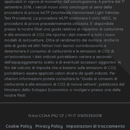
applicabili in vigore al momento dell'omologazione. A partire dal 1°
settembre 2018, i veicoli nuovi sono omologati ai sensi della
procedura di prova WLTP (Worldwide Harmonized Light Vehicles
Test Procedure). La procedura WLTP sostituisce il ciclo NEDC, la
procedura di prova precedentemente utilizzata. E’ disponibile
presso le nostre filiali una guida relativa al risparmio di carburante
e alle emissioni di CO2 che riporta i dati inerenti a tutti i nuovi
modelli di autovetture. Oltre al rendimento del motore, anche lo
stile di guida ed altri fattori non tecnici contribuiscono a
determinare il consumo di carburante e le emissioni di CO2 di
un’autovettura. I dati indicati potrebbero variare a seconda
dell’equipaggiamento scelto e di eventuali accessori aggiuntivi. Ai
fini del calcolo di imposte che si basano sulle emissioni di CO2,
potrebbero essere applicati valori diversi da quelli indicati. Per
ulteriori informazioni potete consultare la “Guida ai consumi di
carburante e alle emissioni di CO2 di nuove vetture”, pubblicata dal
Ministero dello Sviluppo Economico o rivolgervi presso una delle
nostre filiali.
N.Iscr.CCIAA PN/ CF / PI IT 01635350018
Cookie Policy
Privacy Policy
Impostazioni di tracciamento