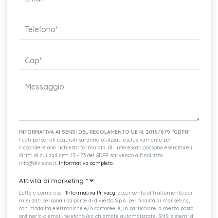
INFORMATIVA AI SENSI DEL REGOLAMENTO UE N. 2016/679 "GDPR"
I dati personali acquisiti saranno utilizzati esclusivamente per
rispondere alla richiesta formulata. Gli Interessati possono esercitare i
diritti di cui agli artt. 15 - 23 del GDPR scrivendo all'indirizzo
info@diviesto.it.
Informativa completa
.
Attività di marketing
*
Letta e compresa l’
Informativa Privacy
, acconsento al trattamento dei
miei dati personali da parte di diviesto S.p.A. per finalità di marketing,
con modalità elettroniche e/o cartacee, e, in particolare, a mezzo posta
ordinaria o email, telefono (es. chiamate automatizzate, SMS, sistemi di