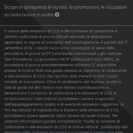
Scopri in anteprima le novità, le promozioni, le occasioni
su auto nuove e usate
Il valore delle emissioni di CO2 e del consumo di carburante è
definito sulla base di prove ufficiali secondo le disposizioni
applicabili in vigore al momento dell'omologazione. A partire dal 1°
settembre 2018, i veicoli nuovi sono omologati ai sensi della
procedura di prova WLTP (Worldwide Harmonized Light Vehicles
Test Procedure). La procedura WLTP sostituisce il ciclo NEDC, la
procedura di prova precedentemente utilizzata. E’ disponibile
presso le nostre filiali una guida relativa al risparmio di carburante
e alle emissioni di CO2 che riporta i dati inerenti a tutti i nuovi
modelli di autovetture. Oltre al rendimento del motore, anche lo
stile di guida ed altri fattori non tecnici contribuiscono a
determinare il consumo di carburante e le emissioni di CO2 di
un’autovettura. I dati indicati potrebbero variare a seconda
dell’equipaggiamento scelto e di eventuali accessori aggiuntivi. Ai
fini del calcolo di imposte che si basano sulle emissioni di CO2,
potrebbero essere applicati valori diversi da quelli indicati. Per
ulteriori informazioni potete consultare la “Guida ai consumi di
carburante e alle emissioni di CO2 di nuove vetture”, pubblicata dal
Ministero dello Sviluppo Economico o rivolgervi presso una delle