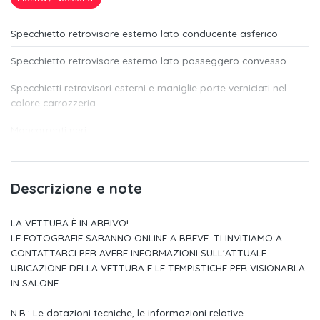
Specchietto retrovisore esterno lato conducente asferico
Specchietto retrovisore esterno lato passeggero convesso
Specchietti retrovisori esterni e maniglie porte verniciati nel
colore carrozzeria
Mancorrenti neri
R-line exterior pack
Tasche portaoggetti agli schienali dei sedili anteriori
Descrizione e note
Volante multifunzione in pelle
LA VETTURA È IN ARRIVO!
LE FOTOGRAFIE SARANNO ONLINE A BREVE. TI INVITIAMO A
Digital cockpit da 8"
CONTATTARCI PER AVERE INFORMAZIONI SULL'ATTUALE
Tappetini anteriori e posteriori in materiale riciclato
UBICAZIONE DELLA VETTURA E LE TEMPISTICHE PER VISIONARLA
IN SALONE.
Vano portaoggetti sotto il sedile lato passeggero
N.B.: Le dotazioni tecniche, le informazioni relative
Sedile posteriore scorrevole (14cm)