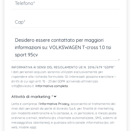
Alzacristalli elettrici anteriori e posteriori
Airbag per conducente
Climatizzatore manuale
Vano portaoggetti con luce
Sedile conducente e passeggero regolabili in altezza
Divano posteriore con schienale divisibile e ribaltabile
Pomello del cambio in pelle
INFORMATIVA AI SENSI DEL REGOLAMENTO UE N. 2016/679 "GDPR"
I dati personali acquisiti saranno utilizzati esclusivamente per
rispondere alla richiesta formulata. Gli Interessati possono esercitare i
Supporto lombare a regolazione manuale per i sedili anteriori
diritti di cui agli artt. 15 - 23 del GDPR scrivendo all'indirizzo
info@diviesto.it.
Informativa completa
.
Impugnatura leva freno a mano in pelle
Attività di marketing
*
Ready for we connect e we connect plus
Letta e compresa l’
Informativa Privacy
, acconsento al trattamento dei
miei dati personali da parte di diviesto S.p.A. per finalità di marketing,
Streaming & internet (volume dati disponibile a pagamento)
con modalità elettroniche e/o cartacee, e, in particolare, a mezzo posta
ordinaria o email, telefono (es. chiamate automatizzate, SMS, sistemi di
Tecnologia ocu (online connectivity unit)
messaggistica istantanea), e qualsiasi altro canale informatico (es. siti
web, mobile app).