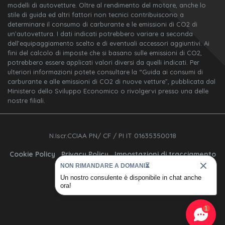
modelli di autovetture. Oltre al rendimento del motore, anche lo
stile di guida ed altri fattori non tecnici contribuiscono a
determinare il consumo di carburante e le emissioni di CO2 di
un’autovettura. I dati indicati potrebbero variare a seconda
dell’equipaggiamento scelto e di eventuali accessori aggiuntivi. Ai
fini del calcolo di imposte che si basano sulle emissioni di CO2,
potrebbero essere applicati valori diversi da quelli indicati. Per
ulteriori informazioni potete consultare la “Guida ai consumi di
carburante e alle emissioni di CO2 di nuove vetture”, pubblicata dal
Ministero dello Sviluppo Economico o rivolgervi presso una delle
nostre filiali.
N.Iscr.CCIAA PN/ CF / PI IT 01635350018
Cookie Policy
Privacy Policy
Impostazioni di tracciamento
NON RIMANDARE A DOMANI⏳
Un nostro consulente è disponibile in chat anche
ora!
1