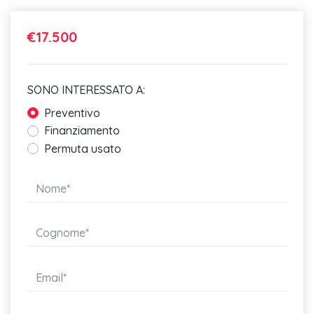
Display multifunzione plus
€17.500
Cerchi in lega leggera "rochester" 6 j x 16" con
Park pilot
SONO INTERESSATO A:
Dispositivo antiavviamento elettronico
Preventivo
Illuminazione vano bagagli
Finanziamento
Permuta usato
Dashboard con inserti decorativi "pineapple"
Rivestimento sedili in tessuto "triangle"
Appoggiatesta posteriori (3)
Airbag laterali anteriori
Vetri atermici
Fari posteriori a led