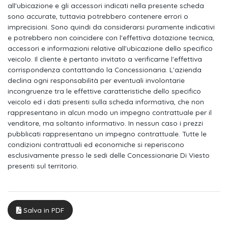
all'ubicazione e gli accessori indicati nella presente scheda
sono accurate, tuttavia potrebbero contenere errori o
Bracciolo centrale anteriore con vano portaoggetti regolabile
imprecisioni. Sono quindi da considerarsi puramente indicativi
in altezza e
e potrebbero non coincidere con l'effettiva dotazione tecnica,
accessori e informazioni relative all'ubicazione dello specifico
Schienale del passeggero anteriore completamente ribaltabile
veicolo. Il cliente è pertanto invitato a verificarne l'effettiva
Piano di copertura vano bagagli regolabile su 2 livelli
corrispondenza contattando la Concessionaria. L'azienda
declina ogni responsabilità per eventuali involontarie
Alette parasole orientabili con specchietto di cortesia
incongruenze tra le effettive caratteristiche dello specifico
veicolo ed i dati presenti sulla scheda informativa, che non
Luci diune a led
rappresentano in alcun modo un impegno contrattuale per il
venditore, ma soltanto informativo. In nessun caso i prezzi
Lane assist - sistema di assistenza al mantenimento della
pubblicati rappresentano un impegno contrattuale. Tutte le
corsia
condizioni contrattuali ed economiche si reperiscono
esclusivamente presso le sedi delle Concessionarie Di Viesto
Acc "adaptive cruise control" - regolazione automatica della
presenti sul territorio.
distanza
Stabilizzatore del rimorchio tsa
Bluetooth
Salva in PDF
Fari alogeni per abbaglianti e anabbaglianti