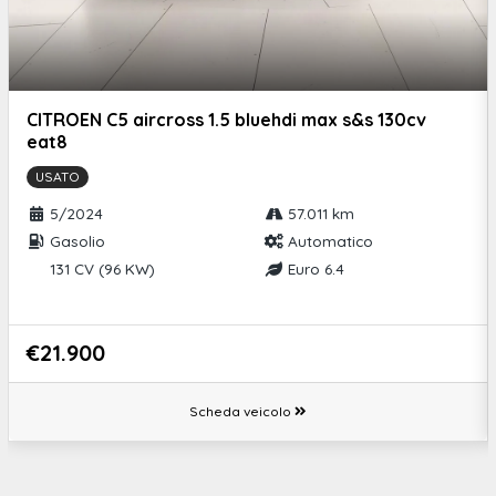
Airbag per passeggero (disattivabile)
Airbag a tendina per i passeggeri anteriori
Airbag a tendina per i passeggeri posteriori
CITROEN C5 aircross 1.5 bluehdi max s&s 130cv
eat8
Asr (sistema controllo trazione)
USATO
Assistente di controsterzata (dsr)
5/2024
57.011 km
Controllo elettronico stabilità (esc)
Gasolio
Automatico
131 CV (96 KW)
Euro 6.4
Eds (bloccaggio elettronico del differenziale)
Spia di controllo pressione pneumatici
€21.900
Fatigue detection - rilevatore di stanchezza del conducente
Front assist - frenata automatica (con frenata di emergenza
Scheda veicolo
city
Msr (regolazione coppia in fase di rilascio)