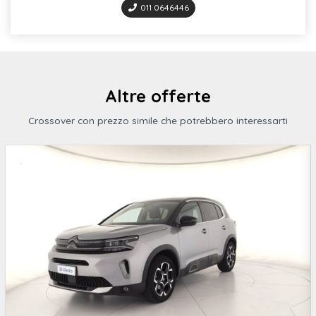
Altoparlanti (6)
011 0646446
Ricezione radio digitale dab+
Presa di corrente 12 v anteriore
Sistema start/stop con recupero dell'energia in frenata
Altre offerte
Indicatori di direzione laterali integrati negli specchietti
Crossover con prezzo simile che potrebbero interessarti
retrovisori esterni
Specchietti retrovisori esterni regolabili e riscaldabili
elettricamente
Fari fendinebbia con funzione cornering
Attivazione automatica luce di marcia
Funzione coming home e funzione leaving home
Mirror pack
Abs