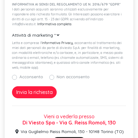
Supporto lombare a regolazione manuale per i sedili anteriori
INFORMATIVA AI SENSI DEL REGOLAMENTO UE N. 2016/679 "GDPR"
I dati personali acquisiti saranno utilizzati esclusivamente per
rispondere alla richiesta formulata. Gli Interessati possono esercitare i
Impugnatura leva freno a mano in pelle
diritti di cui agli artt. 15 - 23 del GDPR scrivendo all'indirizzo
info@diviesto.it.
Informativa completa
.
Ready for we connect e we connect plus
Attività di marketing
*
Streaming & internet (volume dati disponibile a pagamento)
Letta e compresa l’
Informativa Privacy
, acconsento al trattamento dei
miei dati personali da parte di diviesto S.p.A. per finalità di marketing,
Tecnologia ocu (online connectivity unit)
con modalità elettroniche e/o cartacee, e, in particolare, a mezzo posta
ordinaria o email, telefono (es. chiamate automatizzate, SMS, sistemi di
Volante multifunzione in pelle con palette
messaggistica istantanea), e qualsiasi altro canale informatico (es. siti
web, mobile app).
Predisposizione isofix anche per seggiolini i-size (dispositivo
Acconsento
Non acconsento
per il fissaggio
Tire mobility set (kit riparazione pneumatici)
Chiusura centralizzata con telecomando e 2 chiavi estraibili a
radiofrequenza
Vieni a vederla presso
Di Viesto Spa - Via G. Reiss Romoli, 130
Radio "ready2discover" con display touchscreen 8"
(predisposizione per la navigazione)
Via Guglielmo Reiss Romoli, 130 - 10148 Torino (TO)