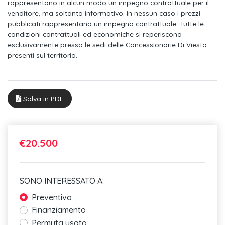
rappresentano in alcun modo un impegno contrattuale per il
corsia
venditore, ma soltanto informativo. In nessun caso i prezzi
pubblicati rappresentano un impegno contrattuale. Tutte le
Acc "adaptive cruise control" - regolazione automatica della
condizioni contrattuali ed economiche si reperiscono
distanza
esclusivamente presso le sedi delle Concessionarie Di Viesto
presenti sul territorio.
Stabilizzatore del rimorchio tsa
Bluetooth
Cerchi in lega leggera "rochester" 6 j x 16" con
Salva in PDF
Fari alogeni per abbaglianti e anabbaglianti
Display multifunzione plus
€20.500
Park pilot
Dispositivo antiavviamento elettronico
SONO INTERESSATO A:
Illuminazione vano bagagli
Preventivo
Dashboard con inserti decorativi "pineapple"
Finanziamento
Permuta usato