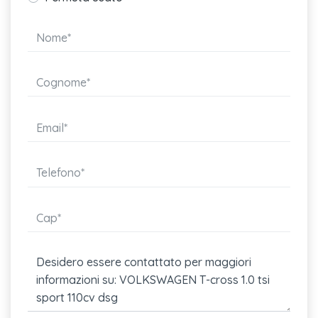
Rivestimento sedili in tessuto "triangle"
Appoggiatesta posteriori (3)
Airbag laterali anteriori
Vetri atermici
Fari posteriori a led
Alzacristalli elettrici anteriori e posteriori
Airbag per conducente
Climatizzatore manuale
Vano portaoggetti con luce
Sedile conducente e passeggero regolabili in altezza
Divano posteriore con schienale divisibile e ribaltabile
Pomello del cambio in pelle