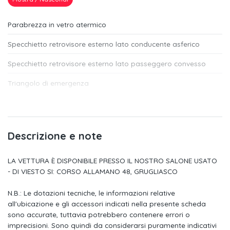
Parabrezza in vetro atermico
Specchietto retrovisore esterno lato conducente asferico
Specchietto retrovisore esterno lato passeggero convesso
Triangolo di emergenza
6 altoparlanti
Luci diurne a led
Descrizione e note
App-connect con funzione wireless
LA VETTURA È DISPONIBILE PRESSO IL NOSTRO SALONE USATO
Tasche portaoggetti agli schienali dei sedili anteriori
- DI VIESTO SI: CORSO ALLAMANO 48, GRUGLIASCO
2 luci led nel vano piedi anteriore
N.B.: Le dotazioni tecniche, le informazioni relative
Illuminazione ambiente (monocromatica) su inserti portiere e
all'ubicazione e gli accessori indicati nella presente scheda
plancia strumenti
sono accurate, tuttavia potrebbero contenere errori o
imprecisioni. Sono quindi da considerarsi puramente indicativi