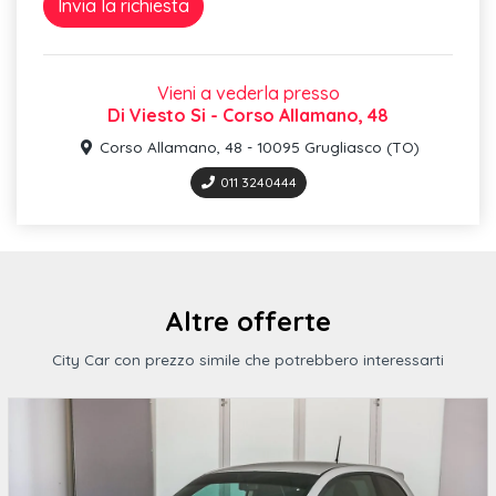
Park pilot - sensori di parcheggio anteriori e posteriori con
Vetro atermico laterale e posteriore
Vieni a vederla presso
Di Viesto Si - Corso Allamano, 48
Tappetini anteriori e posteriori in materiale riciclato
Corso Allamano, 48 - 10095 Grugliasco (TO)
Vano portaoggetti sotto il sedile del passeggero
011 3240444
Bulloni antifurto
Illuminazione vano bagagli
Chiusura centralizzata con telecomando
Altre offerte
Sedili anteriori sportivi
City Car con prezzo simile che potrebbero interessarti
Airbag laterali anteriori
Bracciolo anteriore
Alzacristalli elettrici anteriori e posteriori