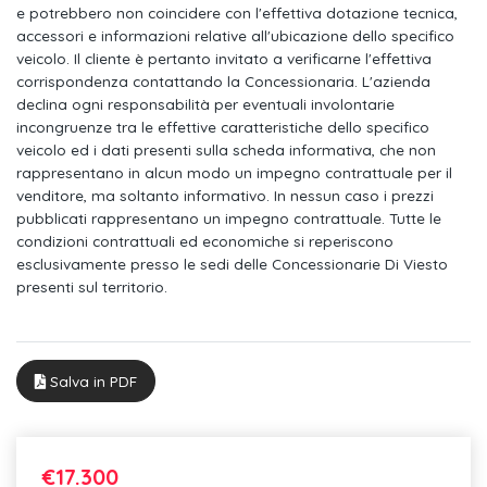
Luci interne led con spegnimento ritardato con 2 luci di
e potrebbero non coincidere con l'effettiva dotazione tecnica,
accessori e informazioni relative all'ubicazione dello specifico
Sedile conducente e passeggero regolabile in altezza
veicolo. Il cliente è pertanto invitato a verificarne l'effettiva
corrispondenza contattando la Concessionaria. L'azienda
Volante multifunzione in pelle
declina ogni responsabilità per eventuali involontarie
Filtro antipolvere e antipolline
incongruenze tra le effettive caratteristiche dello specifico
veicolo ed i dati presenti sulla scheda informativa, che non
Sedili posteriori con schienale ribaltabile e sdoppiabile
rappresentano in alcun modo un impegno contrattuale per il
asimmetricamente
venditore, ma soltanto informativo. In nessun caso i prezzi
pubblicati rappresentano un impegno contrattuale. Tutte le
Pomello della leva del cambio in pelle
condizioni contrattuali ed economiche si reperiscono
esclusivamente presso le sedi delle Concessionarie Di Viesto
Fondo vano bagagli in 2 livelli, regolabile in altezza
presenti sul territorio.
Predisposizione isofix per seggiolini sui sedili posteriori e
passeggero anteriore
Kit antiforatura con compressore a 12 volt ed ermetizzante per
Salva in PDF
Inserti decorativi "deep iron grey" lucido
Inserto led centrale su calandra anteriore
€17.300