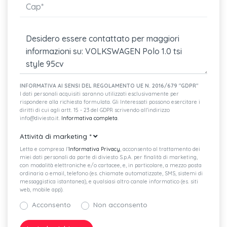
Regolazione dinamica della profondità dei fari anteriori
Dynamic light assist
Rivestimento dei sedili in tessuto "tracks 2"
Airbag centrale
INFORMATIVA AI SENSI DEL REGOLAMENTO UE N. 2016/679 "GDPR"
Asr
I dati personali acquisiti saranno utilizzati esclusivamente per
rispondere alla richiesta formulata. Gli Interessati possono esercitare i
Sistema di frenata anticollisione multipla - multi collision brake
diritti di cui agli artt. 15 - 23 del GDPR scrivendo all'indirizzo
info@diviesto.it.
Informativa completa
.
Riconoscimento pedoni e ciclisti
Attività di marketing
*
Front assist con frenata di emergenza
Letta e compresa l’
Informativa Privacy
, acconsento al trattamento dei
miei dati personali da parte di diviesto S.p.A. per finalità di marketing,
con modalità elettroniche e/o cartacee, e, in particolare, a mezzo posta
Spia controllo pneumatici
ordinaria o email, telefono (es. chiamate automatizzate, SMS, sistemi di
messaggistica istantanea), e qualsiasi altro canale informatico (es. siti
Cintura di sicurezza a tre punti per il sedile posteriore
web, mobile app).
Acconsento
Non acconsento
Cinture di sicurezza anteriori e post. automatiche a 3 punti
Lane assist - sistema di mantenimento della corsia