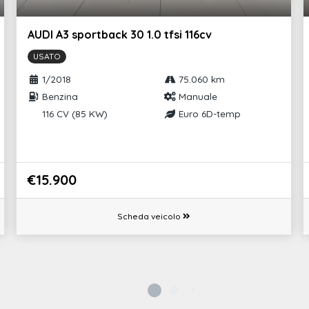
agli
Airbag laterali anteriori
Alzacristalli elettrici anteriori e posteriori
AUDI A3 sportback 30 1.0 tfsi 116cv
USATO
tti nelle porte
Sedile conducente e passeggero
regolabili in altezza
1/2018
75.060 km
Benzina
Manuale
t e we connect plus
Sedili anteriori comfort
116 CV (85 KW)
Euro 6D-temp
tale dab+
Sistema start/stop con recupero
dell'energia in frenata
o (disattivabile)
Volante regolabile in altezza e
€15.900
profondità
ili anteriori
Bocchette di aerazione posteriori
Scheda veicolo
t riparazione
Funzione coming home e leaving home
Freni a disco anteriori e posteriori