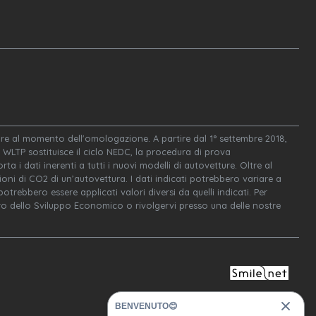
igore al momento dell'omologazione. A partire dal 1° settembre 2018,
WLTP sostituisce il ciclo NEDC, la procedura di prova
ta i dati inerenti a tutti i nuovi modelli di autovetture. Oltre al
oni di CO2 di un’autovettura. I dati indicati potrebbero variare a
trebbero essere applicati valori diversi da quelli indicati. Per
tero dello Sviluppo Economico o rivolgervi presso una delle nostre
BENVENUTO😊