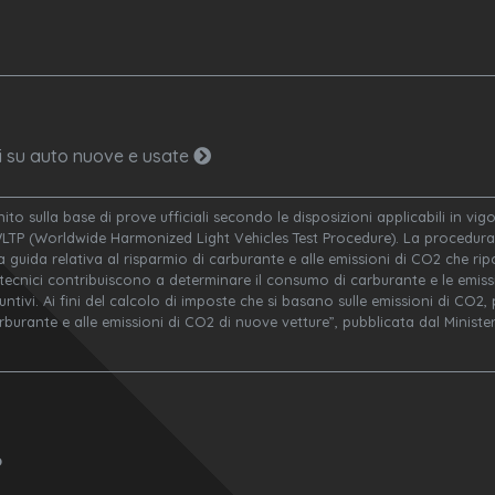
ni su auto nuove e usate
nito sulla base di prove ufficiali secondo le disposizioni applicabili in v
WLTP (Worldwide Harmonized Light Vehicles Test Procedure). La procedura 
a guida relativa al risparmio di carburante e alle emissioni di CO2 che ripor
 tecnici contribuiscono a determinare il consumo di carburante e le emissi
ivi. Ai fini del calcolo di imposte che si basano sulle emissioni di CO2, po
arburante e alle emissioni di CO2 di nuove vetture”, pubblicata dal Minis
o