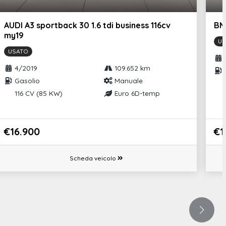
AUDI A3 sportback 30 1.6 tdi business 116cv
BM
my19
US
USATO
4/2019
109.652 km
Gasolio
Manuale
116 CV (85 KW)
Euro 6D-temp
€16.900
€1
Scheda veicolo