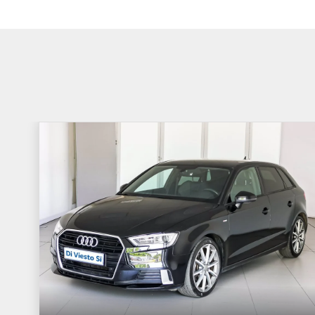
automatiche a 3 punti, con
automatiche a 3 pun
pretensionatore
pretensionatore
Sistema di assitenza al mantenimento
Cruise control adatt
della corsia "lane assist"
Park pilot (sensori di parcheggio
Attrezzi di bordo
anteriorie posteriori)
Display multifunzione a colori 10.25''
Proiettori anteriori a
digital cockpit pro
direzione a bulbo
Ambient light interno a 10 tonalità
Illuminazione vano p
Specchietto retrovisore schermabile
App-connect
manualmente
Cerchi in lega "norfolk" 7 j x 16'' con
Tappetini anteriori e
pneumatici
Controllo elettronico stabilità (esc) con
Dispositivo antiavvi
assistente di controsterzata dsr, abs