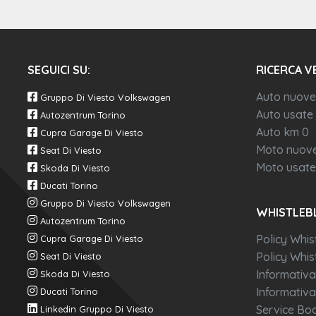
Volante in pelle multifunzione
SEGUICI SU:
RICERCA V
Auto nuove
Gruppo Di Viesto Volkswagen
Auto usate
Autozentrum Torino
Auto km 0
Cupra Garage Di Viesto
Moto nuov
Seat Di Viesto
Moto usate
Skoda Di Viesto
Ducati Torino
Gruppo Di Viesto Volkswagen
WHISTLEB
Autozentrum Torino
Policy Whis
Cupra Garage Di Viesto
Policy Whist
Seat Di Viesto
Informativa
Skoda Di Viesto
Informativa
Ducati Torino
Service Boo
Linkedin Gruppo Di Viesto