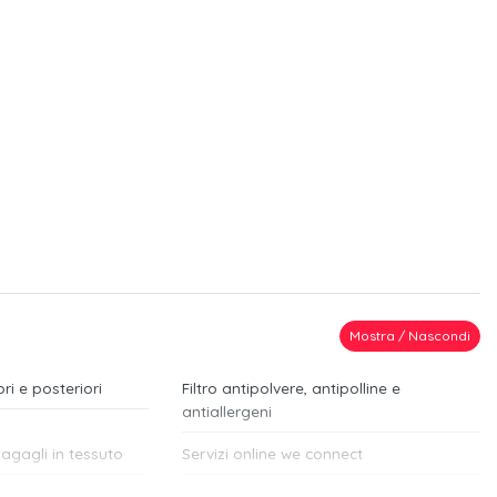
Mostra / Nascondi
ori e posteriori
Filtro antipolvere, antipolline e
antiallergeni
agagli in tessuto
Servizi online we connect
ore esterno lato
Tecnologia car2x