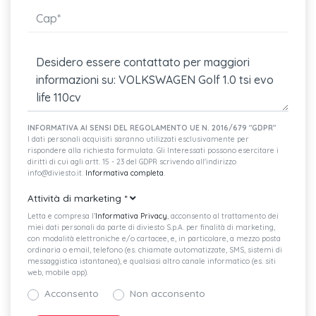
INFORMATIVA AI SENSI DEL REGOLAMENTO UE N. 2016/679 "GDPR"
I dati personali acquisiti saranno utilizzati esclusivamente per
rispondere alla richiesta formulata. Gli Interessati possono esercitare i
diritti di cui agli artt. 15 - 23 del GDPR scrivendo all'indirizzo
info@diviesto.it.
Informativa completa
.
Attività di marketing
*
Letta e compresa l’
Informativa Privacy
, acconsento al trattamento dei
miei dati personali da parte di diviesto S.p.A. per finalità di marketing,
con modalità elettroniche e/o cartacee, e, in particolare, a mezzo posta
ordinaria o email, telefono (es. chiamate automatizzate, SMS, sistemi di
messaggistica istantanea), e qualsiasi altro canale informatico (es. siti
web, mobile app).
Acconsento
Non acconsento