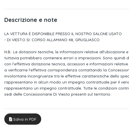
conducente asferico
passeggero conves
Sistema keyless go
Triangolo di emerg
Descrizione e note
LA VETTURA È DISPONIBILE PRESSO IL NOSTRO SALONE USATO
Alette parasole orientabili con
- DI VIESTO SI: CORSO ALLAMANO 48, GRUGLIASCO
Radio ready2discove
specchietti di cortesia illuminati
N.B.: Le dotazioni tecniche, le informazioni relative all'ubicazione
4 prese usb-c (2 anteriori e 2 posteriori
Presa di corrente 12
tuttavia potrebbero contenere errori o imprecisioni. Sono quindi 
con sola
con l'effettiva dotazione tecnica, accessori e informazioni relative a
a verificarne l'effettiva corrispondenza contattando la Concession
Specchietti retrovisori esterni regolabilie
Specchietti retroviso
involontarie incongruenze tra le effettive caratteristiche dello spe
riscaldabili elettricamente
porte verniciati nel 
rappresentano in alcun modo un impegno contrattuale per il vendit
rappresentano un impegno contrattuale. Tutte le condizioni contr
Appoggiatesta posteriori regolabili in
Servosterzo elettro
sedi delle Concessionarie Di Viesto presenti sul territorio.
altezza
servotronic in funzio
Front assist con frenata di emergenza
Sistema di frenata an
city emergency brake e
multipla - multi coll
Salva in PDF
Cinture di sicurezza anteriori
Cinture di sicurezza 