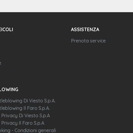
EICOLI
ASSISTENZA
Prenota service
e
LOWING
tleblowing Di Viesto S.p.A.
leblowing Il Faro S.p.A.
 Privacy Di Viesto S.p.A
 Privacy Il Faro S.p.A
king - Condizioni generali