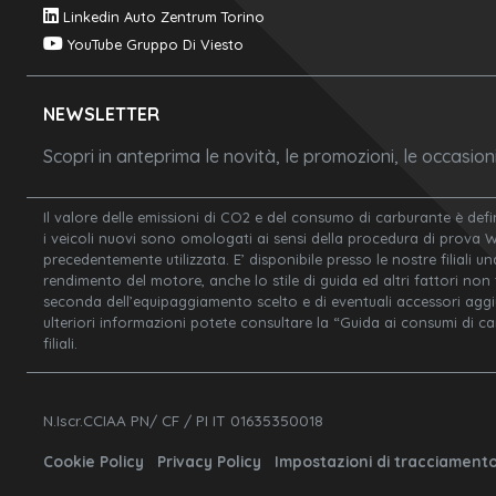
Linkedin Auto Zentrum Torino
YouTube Gruppo Di Viesto
NEWSLETTER
Scopri in anteprima le novità, le promozioni, le occasio
Il valore delle emissioni di CO2 e del consumo di carburante è defi
i veicoli nuovi sono omologati ai sensi della procedura di prova 
precedentemente utilizzata. E’ disponibile presso le nostre filiali un
rendimento del motore, anche lo stile di guida ed altri fattori non
seconda dell’equipaggiamento scelto e di eventuali accessori aggiunt
ulteriori informazioni potete consultare la “Guida ai consumi di c
filiali.
N.Iscr.CCIAA PN/ CF / PI IT 01635350018
Cookie Policy
Privacy Policy
Impostazioni di tracciament