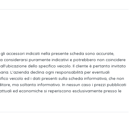
so
enza
Predisposizione isofix anche per
seggiolini i-size (dispositivo per il
fissaggio
r 10.25"
6 altoparlanti
 e gli accessori indicati nella presente scheda sono accurate,
v nel vano bagagli
Paraurti verniciati nel colore carrozzeria
da considerarsi puramente indicativi e potrebbero non coincidere
ll'ubicazione dello specifico veicolo. Il cliente è pertanto invitato
aria. L'azienda declina ogni responsabilità per eventuali
ri esterni e maniglie
Gruppi ottici posteriori a tecnologia led
cifico veicolo ed i dati presenti sulla scheda informativa, che non
colore carrozzeria
3d
ore, ma soltanto informativo. In nessun caso i prezzi pubblicati
attuali ed economiche si reperiscono esclusivamente presso le
meccanico con
Tyre pressure monitoring tpms
ne della velocità
ti collisione
Freno di stazionamento elettronico con
ision brake
funzione auto hold
posteriori
Differenziale elettronico autobloccante