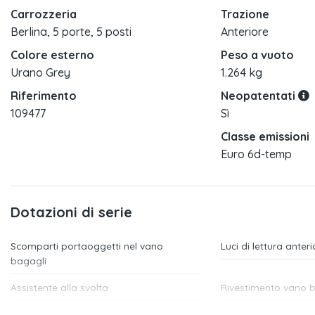
Carrozzeria
Trazione
Berlina, 5 porte, 5 posti
Anteriore
Colore esterno
Peso a vuoto
Urano Grey
1.264 kg
Riferimento
Neopatentati
109477
Sì
Classe emissioni
Euro 6d-temp
Dotazioni di serie
Scomparti portaoggetti nel vano
Luci di lettura anteri
bagagli
Assistente alla svolta
Rivestimento vano b
Specchietto retrovisore esterno lato
Specchietto retrovis