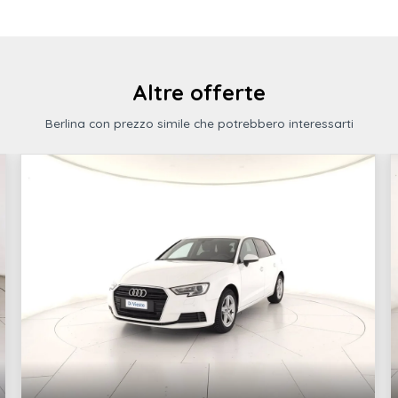
ti con
xds
ivo - acc
Airbag a tendina per i passeggeri
anteriori e posteriori
Altre offerte
Climatronic automatico digitale 1 zona
Berlina con prezzo simile che potrebbero interessarti
 led con indicatori di
Drl led (profilo superiore proiettore)
iedi anteriore
Illuminazione ambiente esterna
Rivestimento sedili in tessuto "maze"
 posteriori
Clacson bitonale
amento elettronico
Illuminazione vano bagagli