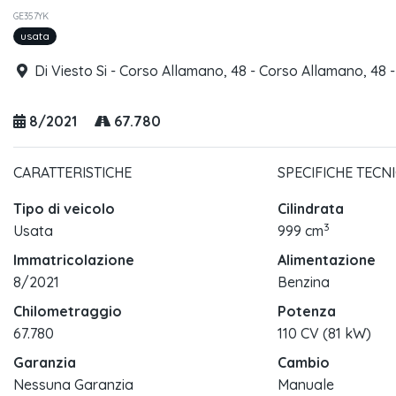
GE357YK
usata
Di Viesto Si - Corso Allamano, 48 - Corso Allamano, 48 
8/2021
67.780
CARATTERISTICHE
SPECIFICHE TECN
Tipo di veicolo
Cilindrata
3
Usata
999 cm
Immatricolazione
Alimentazione
8/2021
Benzina
Chilometraggio
Potenza
67.780
110 CV (81 kW)
Garanzia
Cambio
Nessuna Garanzia
Manuale