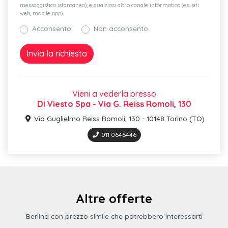
messaggistica istantanea), e qualsiasi altro canale informatico (es. siti
Proiettori peugeot matrix full led technology con livellamento
web, mobile app).
automatico
Acconsento
Non acconsento
Interno tep / alcantara con cuciture adamite
Driver sport pack
Retrovisore interno elettrocromatico frameless
Vieni a vederla presso
Rear traffic detection pack
Di Viesto Spa - Via G. Reiss Romoli, 130
Adaptive cruise control con funzione stop&go
Via Guglielmo Reiss Romoli, 130 - 10148 Torino (TO)
011 0646446
Selettore modalità di guida (eco/sport)
Clean cabin
Impianto premium hi-fi focal con 10 altoparlanti
3d connected navigation con peugeot connect
Altre offerte
Cerchi in lega da 18" portland
Berlina con prezzo simile che potrebbero interessarti