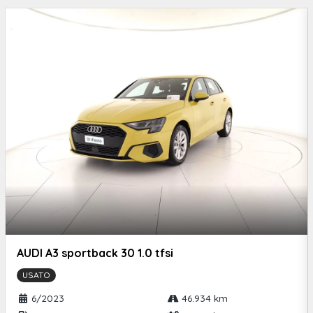
Electric&massage pack
Pack drive assist plus
Autonomous emergency braking system 3
Visiopark 360° con specchietti orientati automaticamente in
retromarcia
Badge specifico "gt" sul portellone
Presa 12v anteriore
Maniglie esterne in tinta carrozzeria
Ref
Airbag conducente
AUDI A3 sportback 30 1.0 tfsi
Driver attention alert
USATO
Afu
6/2023
46.934 km