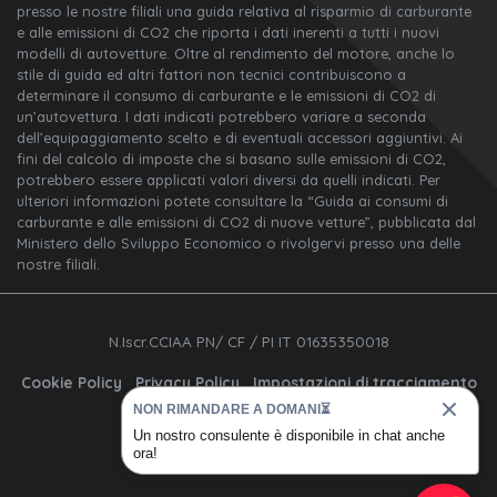
presso le nostre filiali una guida relativa al risparmio di carburante
e alle emissioni di CO2 che riporta i dati inerenti a tutti i nuovi
modelli di autovetture. Oltre al rendimento del motore, anche lo
stile di guida ed altri fattori non tecnici contribuiscono a
determinare il consumo di carburante e le emissioni di CO2 di
un’autovettura. I dati indicati potrebbero variare a seconda
dell’equipaggiamento scelto e di eventuali accessori aggiuntivi. Ai
fini del calcolo di imposte che si basano sulle emissioni di CO2,
potrebbero essere applicati valori diversi da quelli indicati. Per
ulteriori informazioni potete consultare la “Guida ai consumi di
carburante e alle emissioni di CO2 di nuove vetture”, pubblicata dal
Ministero dello Sviluppo Economico o rivolgervi presso una delle
nostre filiali.
N.Iscr.CCIAA PN/ CF / PI IT 01635350018
Cookie Policy
Privacy Policy
Impostazioni di tracciamento
NON RIMANDARE A DOMANI⏳
Un nostro consulente è disponibile in chat anche
ora!