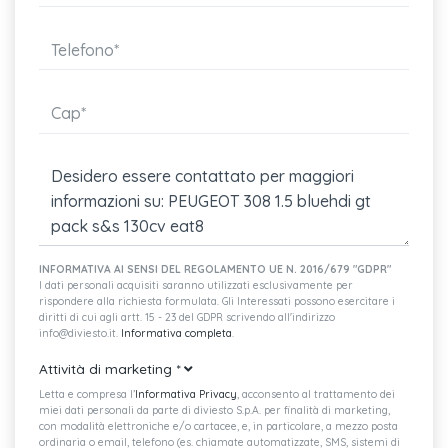
Paraurti anteriori e battitacco anteriori allargati
Pedaliera e soglie porte in alluminio
Peugeot i-connect advanced
Peugeot i-toggles
Speedcam (servizio gratuito per 3 anni)
Decori plancia di bordo e pannelli delle porte in alluminio
Peugeot i-cockpit con head-up digital 3d display 10"
INFORMATIVA AI SENSI DEL REGOLAMENTO UE N. 2016/679 "GDPR"
Terminali di scarico posteriori cromati
I dati personali acquisiti saranno utilizzati esclusivamente per
rispondere alla richiesta formulata. Gli Interessati possono esercitare i
Badge logo peugeot sul passaruota anteriore
diritti di cui agli artt. 15 - 23 del GDPR scrivendo all'indirizzo
info@diviesto.it.
Informativa completa
.
Griglia frontale con inserti cromati
Attività di marketing
*
Fari posteriori a led "ad artiglio" con accensione sequenziale
Letta e compresa l’
Informativa Privacy
, acconsento al trattamento dei
miei dati personali da parte di diviesto S.p.A. per finalità di marketing,
con modalità elettroniche e/o cartacee, e, in particolare, a mezzo posta
Fari drl led ad "artiglio" con luce continua
ordinaria o email, telefono (es. chiamate automatizzate, SMS, sistemi di