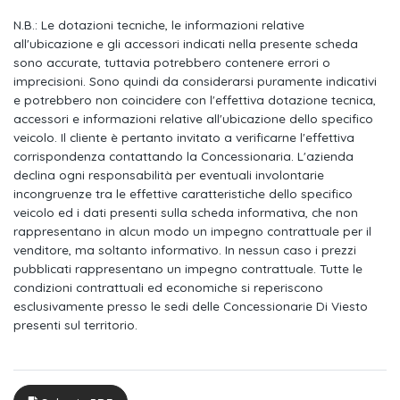
Alzacristalli anteriori e posteriori elettrici antipizzicamento con
comando sequenziale
N.B.: Le dotazioni tecniche, le informazioni relative
all'ubicazione e gli accessori indicati nella presente scheda
Keyless access & start
sono accurate, tuttavia potrebbero contenere errori o
imprecisioni. Sono quindi da considerarsi puramente indicativi
Climatizzatore automatico bi-zona
e potrebbero non coincidere con l'effettiva dotazione tecnica,
accessori e informazioni relative all'ubicazione dello specifico
Appoggiagomiti centrale anteriore con vano portaoggetti
veicolo. Il cliente è pertanto invitato a verificarne l'effettiva
corrispondenza contattando la Concessionaria. L'azienda
Tappetini anteriori e posteriori specifici gt
declina ogni responsabilità per eventuali involontarie
Sedili posteriori ribaltabili 2/3 - 1/3
incongruenze tra le effettive caratteristiche dello specifico
veicolo ed i dati presenti sulla scheda informativa, che non
Quattro maniglie
rappresentano in alcun modo un impegno contrattuale per il
venditore, ma soltanto informativo. In nessun caso i prezzi
Touchscreen centrale capacitivo da 10"
pubblicati rappresentano un impegno contrattuale. Tutte le
condizioni contrattuali ed economiche si reperiscono
Wireless mirror screen (apple carplay / android auto)
esclusivamente presso le sedi delle Concessionarie Di Viesto
presenti sul territorio.
Fascione posteriore nero lucido
Profili finestrini neri
Retrovisori posteriori nero lucido