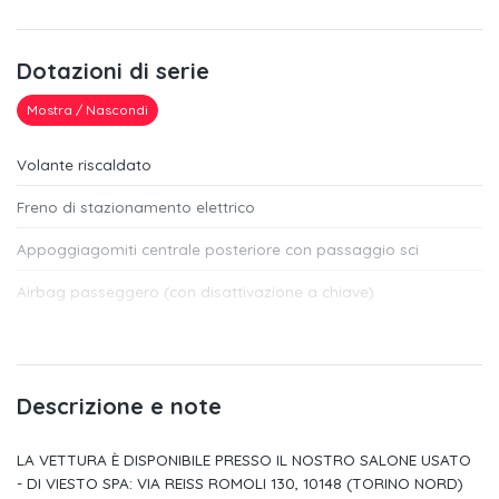
Dotazioni di serie
Mostra / Nascondi
Volante riscaldato
Freno di stazionamento elettrico
Appoggiagomiti centrale posteriore con passaggio sci
Airbag passeggero (con disattivazione a chiave)
Airbag laterali doppi
Airbag a tendina (due)
Descrizione e note
Regolatore e limitatore di velocità programmabile
LA VETTURA È DISPONIBILE PRESSO IL NOSTRO SALONE USATO
Active safety brake & distance alert
- DI VIESTO SPA: VIA REISS ROMOLI 130, 10148 (TORINO NORD)