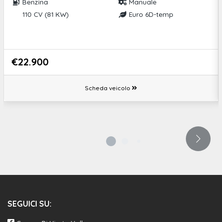
Vetri posteriori oscurati
Benzina
Manuale
110 CV (81 KW)
Euro 6D-temp
2 prese usb-c posteriori
High beam assist
Indicatore perdita pressione pneumatici
€22.900
Fissaggi isofix seggiolino bambini (1 anteriore passeggero, 2
posteriori laterali)
Scheda veicolo
Active lane departure warning
Sensori di parcheggio anteriori
2 prese usb-c anteriori
Kit gonfiaggio pneumatici
Abs
Volante regolabile in altezza e profondità
SEGUICI SU:
Rivestimento cielo nero mistral