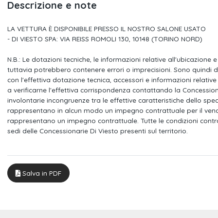
Descrizione e note
Kit di pronto soccorso triangolo di
Kit riparazione pne
emergenza e giubbini ad
LA VETTURA È DISPONIBILE PRESSO IL NOSTRO SALONE USATO
Inserti in micrometallic argento
- DI VIESTO SPA: VIA REISS ROMOLI 130, 10148 (TORINO NORD)
Dispositivo antiavvi
(immobilizer audi)
N.B.: Le dotazioni tecniche, le informazioni relative all'ubicazione
Assetto dinamico
Sistema di navigazi
tuttavia potrebbero contenere errori o imprecisioni. Sono quindi 
mmi touch
con l'effettiva dotazione tecnica, accessori e informazioni relative a
a verificarne l'effettiva corrispondenza contattando la Concession
Prese usb (2) per i passeggeri posteriori
Presa 12v nella conso
involontarie incongruenze tra le effettive caratteristiche dello spe
anteriore e posterio
rappresentano in alcun modo un impegno contrattuale per il vendit
rappresentano un impegno contrattuale. Tutte le condizioni contr
Cofano anteriore con sistema di
Specchietti retrovisor
sedi delle Concessionarie Di Viesto presenti sul territorio.
protezione dei pedoni
riscaldabili, ripiegab
schermabili automa
Verniciatura completa per paraurti
Sedili rivestiti in t
Salva in PDF
Portellone vano bagagli ad apertura e
Proiettori anteriori i
chiusura elettrica