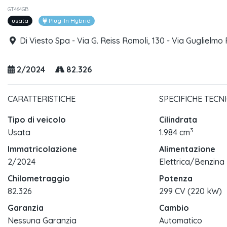
GT464GB
usata
Plug-In Hybrid
Di Viesto Spa - Via G. Reiss Romoli, 130 - Via Guglielmo 
2/2024
82.326
CARATTERISTICHE
SPECIFICHE TECN
Tipo di veicolo
Cilindrata
3
Usata
1.984 cm
Immatricolazione
Alimentazione
2/2024
Elettrica/Benzina
Chilometraggio
Potenza
82.326
299 CV (220 kW)
Garanzia
Cambio
Nessuna Garanzia
Automatico