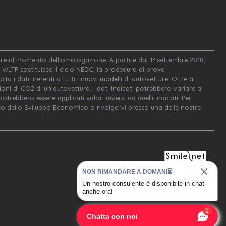
igore al momento dell'omologazione. A partire dal 1° settembre 2018,
WLTP sostituisce il ciclo NEDC, la procedura di prova
ta i dati inerenti a tutti i nuovi modelli di autovetture. Oltre al
oni di CO2 di un’autovettura. I dati indicati potrebbero variare a
trebbero essere applicati valori diversi da quelli indicati. Per
tero dello Sviluppo Economico o rivolgervi presso una delle nostre
NON RIMANDARE A DOMANI⏳
Un nostro consulente è disponibile in chat
anche ora!
1
Chatta con noi