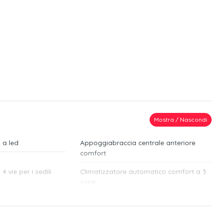
Mostra / Nascondi
 a led
Appoggiabraccia centrale anteriore
comfort
 vie per i sedili
Climatizzatore automatico comfort a 3
zone
lamento acustico
Protezione del bordo di carico in acciaio
inox