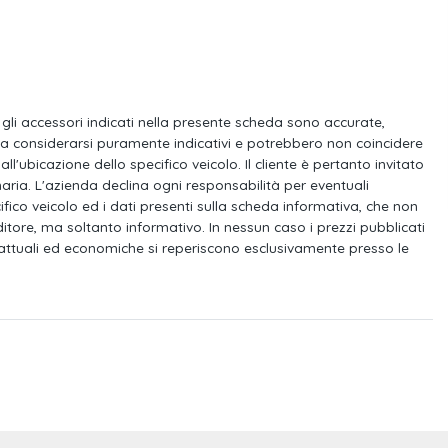
umatico
Attrezzi di bordo
amento elettronico
Chiusura centralizzata con telecomando
 e gli accessori indicati nella presente scheda sono accurate,
one mmi plus con
Ricezione radio digitale (dab)
da considerarsi puramente indicativi e potrebbero non coincidere
ll'ubicazione dello specifico veicolo. Il cliente è pertanto invitato
aria. L'azienda declina ogni responsabilità per eventuali
lle centrale
Audi smartphone interface
cifico veicolo ed i dati presenti sulla scheda informativa, che non
re
ore, ma soltanto informativo. In nessun caso i prezzi pubblicati
attuali ed economiche si reperiscono esclusivamente presso le
i esterni, regolabili,
Cerchi in lega di alluminio 8 j x 19 a
ili elettricamente e
ticamente
essuto impressum
Logo modello al portellone senza
denominazione tecnologia
n tecnologia led
Gruppi ottici posteriori a led