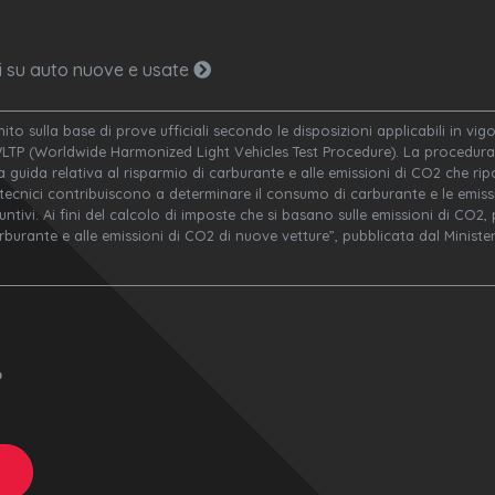
ni su auto nuove e usate
nito sulla base di prove ufficiali secondo le disposizioni applicabili in v
WLTP (Worldwide Harmonized Light Vehicles Test Procedure). La procedura 
a guida relativa al risparmio di carburante e alle emissioni di CO2 che ripor
 tecnici contribuiscono a determinare il consumo di carburante e le emissi
ivi. Ai fini del calcolo di imposte che si basano sulle emissioni di CO2, po
arburante e alle emissioni di CO2 di nuove vetture”, pubblicata dal Minis
o