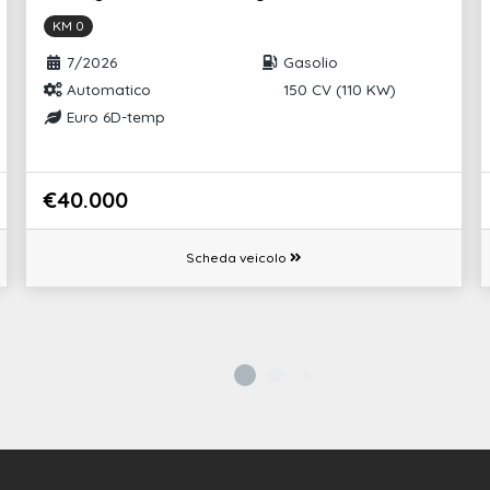
tonoma
Sedili posteriori plus
KM 0
Audi phone box light
7/2026
Gasolio
Automatico
150 CV (110 KW)
ne con presa
Cavo di alimentazione tipo e/f 10 a per
Euro 6D-temp
golata 32
ricarica domestica
ncy call & service
Sistema di segnalazione acustico del
veicolo
€40.000
Scheda veicolo