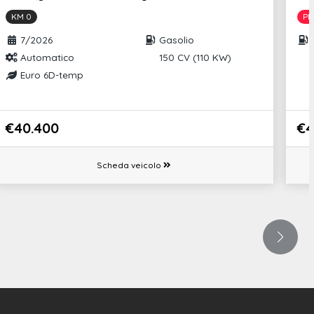
KM 0
PR
7/2026
Gasolio
Automatico
150 CV (110 KW)
Euro 6D-temp
€40.400
€4
Scheda veicolo