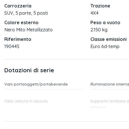
Carrozzeria
Trazione
SUV, 5 porte, 5 posti
4X4
Colore esterno
Peso a vuoto
Nero Mito Metallizzato
2.150 kg
Riferimento
Classe emissioni
190445
Euro 6d-temp
Dotazioni di serie
Vani portaoggetti/portabevande
Illuminazione interna
Cielo vettura in tessuto
Supporto lombare a 4
anteriori
Fondo del vano di carico
Parabrezza con iso