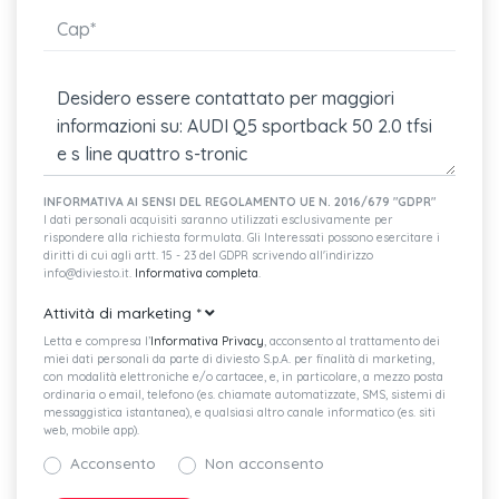
INFORMATIVA AI SENSI DEL REGOLAMENTO UE N. 2016/679 "GDPR"
I dati personali acquisiti saranno utilizzati esclusivamente per
rispondere alla richiesta formulata. Gli Interessati possono esercitare i
diritti di cui agli artt. 15 - 23 del GDPR scrivendo all'indirizzo
info@diviesto.it.
Informativa completa
.
Attività di marketing
*
Letta e compresa l’
Informativa Privacy
, acconsento al trattamento dei
miei dati personali da parte di diviesto S.p.A. per finalità di marketing,
con modalità elettroniche e/o cartacee, e, in particolare, a mezzo posta
ordinaria o email, telefono (es. chiamate automatizzate, SMS, sistemi di
messaggistica istantanea), e qualsiasi altro canale informatico (es. siti
web, mobile app).
Acconsento
Non acconsento