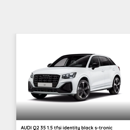
Dispositivo di assistenza per proiettori
Pacchetto esterno l
abbaglianti
Airbag laterali anteriori e sistema di
Servosterzo elettro
airbag laterali per la
Specchietto retrovisivo interno
Audi pre sense city
schermabile automaticamente con
design senza cornice
Freno di stazionamento
Audi drive select
elettromeccanico e assistenza alla
partenza
Battitacco anteriore con inserto in
Cruise control
alluminio illuminato con logo s
Caratterizzazione estetica s line
Audi connect naviga
plus
Sedili anteriori sportivi
Disattivazione airb
anteriore
AUDI Q2 35 1.5 tfsi identity black s-tronic