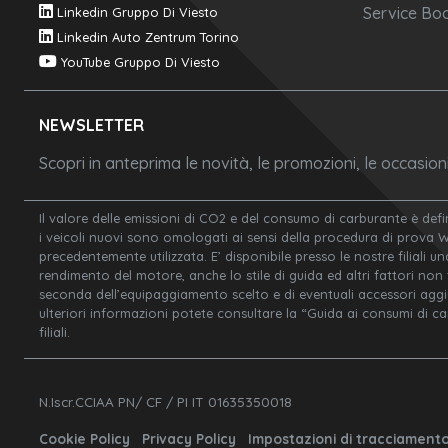
Service Boo
Linkedin Gruppo Di Viesto
Linkedin Auto Zentrum Torino
YouTube Gruppo Di Viesto
NEWSLETTER
Scopri in anteprima le novità, le promozioni, le occasio
Il valore delle emissioni di CO2 e del consumo di carburante è defi
i veicoli nuovi sono omologati ai sensi della procedura di prova 
precedentemente utilizzata. E’ disponibile presso le nostre filiali un
rendimento del motore, anche lo stile di guida ed altri fattori non
seconda dell’equipaggiamento scelto e di eventuali accessori aggiunt
ulteriori informazioni potete consultare la “Guida ai consumi di c
filiali.
N.Iscr.CCIAA PN/ CF / PI IT 01635350018
Cookie Policy
Privacy Policy
Impostazioni di tracciament