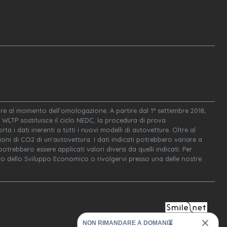
igore al momento dell'omologazione. A partire dal 1° settembre 2018,
WLTP sostituisce il ciclo NEDC, la procedura di prova
ta i dati inerenti a tutti i nuovi modelli di autovetture. Oltre al
oni di CO2 di un’autovettura. I dati indicati potrebbero variare a
trebbero essere applicati valori diversi da quelli indicati. Per
tero dello Sviluppo Economico o rivolgervi presso una delle nostre
NON RIMANDARE A DOMANI⏳