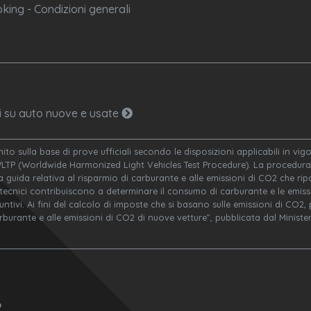
king - Condizioni generali
ni su auto nuove e usate
nito sulla base di prove ufficiali secondo le disposizioni applicabili in v
WLTP (Worldwide Harmonized Light Vehicles Test Procedure). La procedura 
a guida relativa al risparmio di carburante e alle emissioni di CO2 che ripor
 tecnici contribuiscono a determinare il consumo di carburante e le emissi
ivi. Ai fini del calcolo di imposte che si basano sulle emissioni di CO2, po
arburante e alle emissioni di CO2 di nuove vetture”, pubblicata dal Minis
o