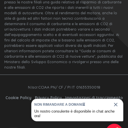
presso le nostre filiali una guida relativa al risparmio di carburante
e alle emissioni di CO2 che riporta i dati inerenti a tutti i nuovi
modelli di autovetture. Oltre al rendimento del motore, anche lo
stile di guida ed altri fattori non tecnici contribuiscono a
determinare il consumo di carburante e le emissioni di CO2 di
un’autovettura. I dati indicati potrebbero variare a seconda
dell’equipaggiamento scelto e di eventuali accessori aggiuntivi. Ai
fini del calcolo di imposte che si basano sulle emissioni di CO2,
potrebbero essere applicati valori diversi da quelli indicati. Per
ulteriori informazioni potete consultare la “Guida ai consumi di
carburante e alle emissioni di CO2 di nuove vetture”, pubblicata dal
Ministero dello Sviluppo Economico o rivolgervi presso una delle
nostre filiali.
N.Iscr.CCIAA PN/ CF / PI IT 01635350018
Cookie Policy
Privacy Policy
Impostazioni di tracciamento
NON RIMANDARE A DOMANI⏳
Un nostro consulente è disponibile in chat anche
ora!