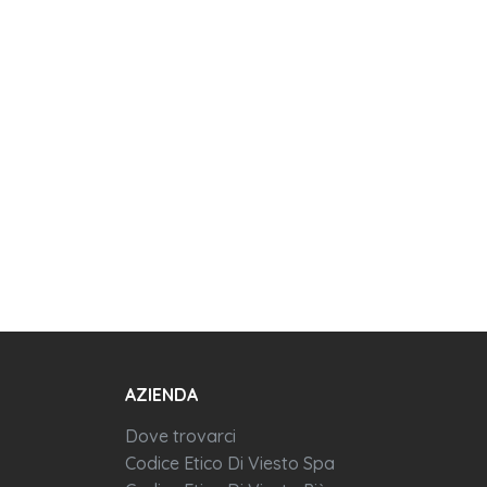
AZIENDA
Dove trovarci
Codice Etico Di Viesto Spa