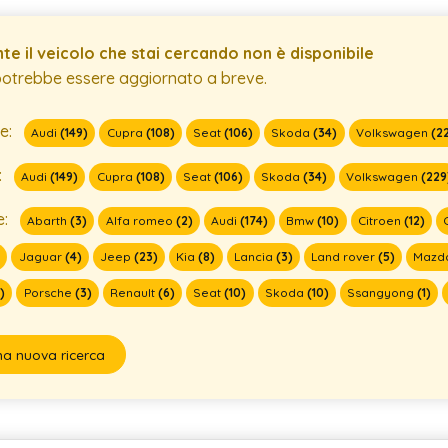
te il veicolo che stai cercando non è disponibile
potrebbe essere aggiornato a breve.
e:
Audi
(149)
Cupra
(108)
Seat
(106)
Skoda
(34)
Volkswagen
(2
:
Audi
(149)
Cupra
(108)
Seat
(106)
Skoda
(34)
Volkswagen
(229
e:
Abarth
(3)
Alfa romeo
(2)
Audi
(174)
Bmw
(10)
Citroen
(12)
)
Jaguar
(4)
Jeep
(23)
Kia
(8)
Lancia
(3)
Land rover
(5)
Mazd
)
Porsche
(3)
Renault
(6)
Seat
(10)
Skoda
(10)
Ssangyong
(1)
na nuova ricerca