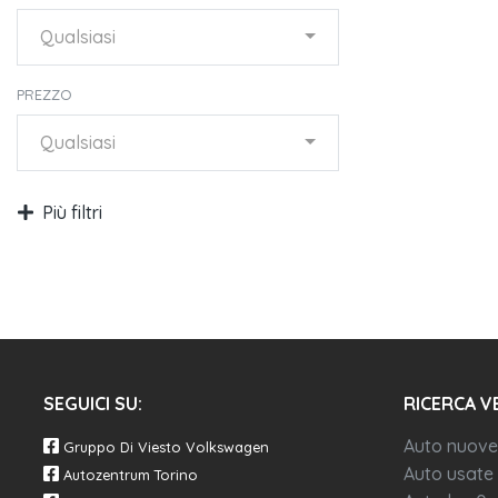
Qualsiasi
PREZZO
Qualsiasi
Più filtri
SEGUICI SU:
RICERCA V
Auto nuove
Gruppo Di Viesto Volkswagen
Auto usate
Autozentrum Torino