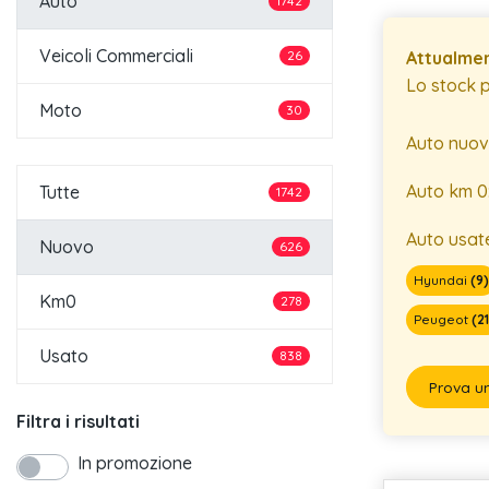
Auto
1742
Veicoli Commerciali
Attualmen
26
Lo stock 
Moto
30
Auto nuov
Auto km 0
Tutte
1742
Auto usat
Nuovo
626
Hyundai
(9
Km0
278
Peugeot
(21
Usato
838
Prova u
Filtra i risultati
In promozione