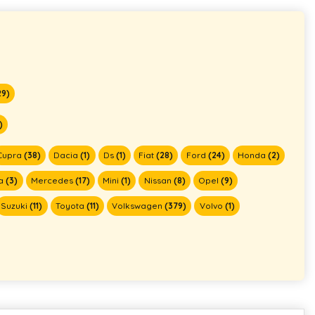
29)
)
Cupra
(38)
Dacia
(1)
Ds
(1)
Fiat
(28)
Ford
(24)
Honda
(2)
a
(3)
Mercedes
(17)
Mini
(1)
Nissan
(8)
Opel
(9)
Suzuki
(11)
Toyota
(11)
Volkswagen
(379)
Volvo
(1)