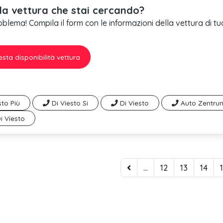
la vettura che stai cercando?
lema! Compila il form con le informazioni della vettura di tuo
esta disponibilità vettura
sto Più
Di Viesto Si
Di Viesto
Auto Zentrum
i Viesto
...
12
13
14