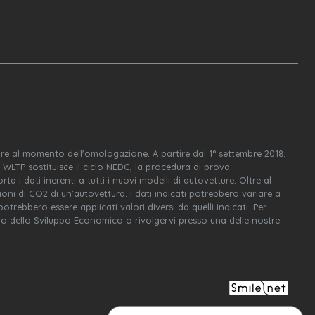
igore al momento dell'omologazione. A partire dal 1° settembre 2018,
WLTP sostituisce il ciclo NEDC, la procedura di prova
ta i dati inerenti a tutti i nuovi modelli di autovetture. Oltre al
oni di CO2 di un’autovettura. I dati indicati potrebbero variare a
trebbero essere applicati valori diversi da quelli indicati. Per
tero dello Sviluppo Economico o rivolgervi presso una delle nostre