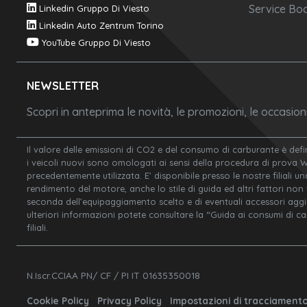
Service Boo
Linkedin Gruppo Di Viesto
Linkedin Auto Zentrum Torino
YouTube Gruppo Di Viesto
NEWSLETTER
Scopri in anteprima le novità, le promozioni, le occasio
Il valore delle emissioni di CO2 e del consumo di carburante è defi
i veicoli nuovi sono omologati ai sensi della procedura di prova 
precedentemente utilizzata. E’ disponibile presso le nostre filiali un
rendimento del motore, anche lo stile di guida ed altri fattori non
seconda dell’equipaggiamento scelto e di eventuali accessori aggiunt
ulteriori informazioni potete consultare la “Guida ai consumi di c
filiali.
N.Iscr.CCIAA PN/ CF / PI IT 01635350018
Cookie Policy
Privacy Policy
Impostazioni di tracciament