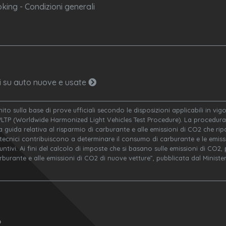
king - Condizioni generali
ni su auto nuove e usate
nito sulla base di prove ufficiali secondo le disposizioni applicabili in v
WLTP (Worldwide Harmonized Light Vehicles Test Procedure). La procedura 
a guida relativa al risparmio di carburante e alle emissioni di CO2 che ripor
 tecnici contribuiscono a determinare il consumo di carburante e le emissi
ivi. Ai fini del calcolo di imposte che si basano sulle emissioni di CO2, po
arburante e alle emissioni di CO2 di nuove vetture”, pubblicata dal Minis
o