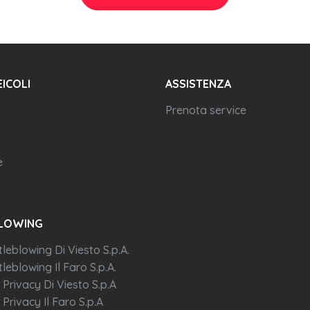
EICOLI
ASSISTENZA
Prenota service
e
LOWING
tleblowing Di Viesto S.p.A.
leblowing Il Faro S.p.A.
 Privacy Di Viesto S.p.A
 Privacy Il Faro S.p.A