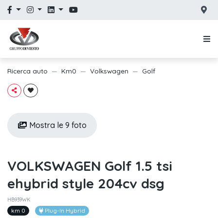
Ricerca auto
Km0
Volkswagen
Golf
Mostra le 9 foto
VOLKSWAGEN Golf 1.5 tsi
ehybrid style 204cv dsg
HB939WK
km 0
Plug-In Hybrid