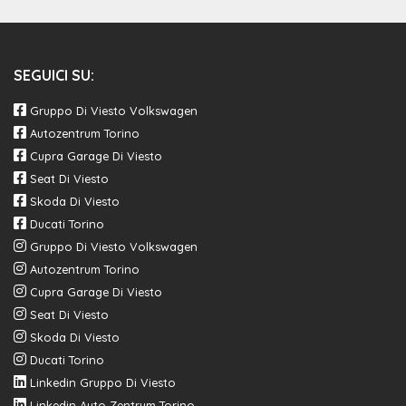
Vetri atermici
Alzacristalli elettrici anteriori e posteriori
SEGUICI SU:
Airbag per conducente
Gruppo Di Viesto Volkswagen
Scomparti portaoggetti nelle porte
Autozentrum Torino
Sedile conducente e passeggero regolabili in altezza
Cupra Garage Di Viesto
Seat Di Viesto
Pomello del cambio in pelle
Skoda Di Viesto
Sedili anteriori comfort
Ducati Torino
Gruppo Di Viesto Volkswagen
Tecnologia ocu (online connectivity unit)
Autozentrum Torino
Ricezione radio digitale dab+
Cupra Garage Di Viesto
Seat Di Viesto
Indicatori di direzione laterali integrati negli specchietti
Skoda Di Viesto
retrovisori esterni
Ducati Torino
Abs
Linkedin Gruppo Di Viesto
Linkedin Auto Zentrum Torino