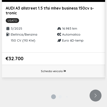
Caricatore ac fino a 11 kw
AUDI A3 allstreet 1.5 tfsi mhev business 150cv s-
tronic
Caricatore dc fino a 40 kw
USATO
Cavo di ricarica mode 2 con presa domestica
3/2025
16.983 km
Proiettori anteriori full-led iq.light performance con indicatori di
Elettrica/Benzina
Automatico
direzione a
150 CV (110 KW)
Euro 6D-temp
Side assist (assistente all'angolo cieco e al cambio di corsia)
Front cross traffic assist
€32.700
Dispositivo antiavviamento elettronico
Scheda veicolo
Illuminazione vano bagagli
Chiusura centralizzata con telecomando
Copertura vano bagagli
Airbag laterali anteriori