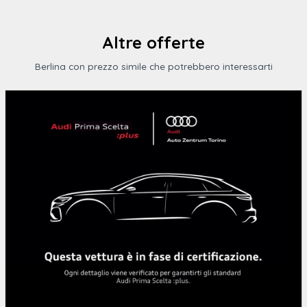
Specchietto retrovisore interno fotosensibile schermabile
automaticamente
Altre offerte
Advanced driver activity assist sistema avanzato di
Berlina con prezzo simile che potrebbero interessarti
monitoraggio dell'attenzione e
Assistente alla svolta (turn assist)
Cerchi in lega nottingham 7 5 j x 17" con
Riconoscimento dinamico della segnaletica stradale
Telecamera posteriore per il parcheggio rear view
Cavo di ricarica mode 3 tipo 2 da 16a
Vano sulla consolle centrale con ricarica a induzione per
smartphone
Drl led (profilo superiore e inserto centrale tra i proiettori
Adaptive cruise control predittivo