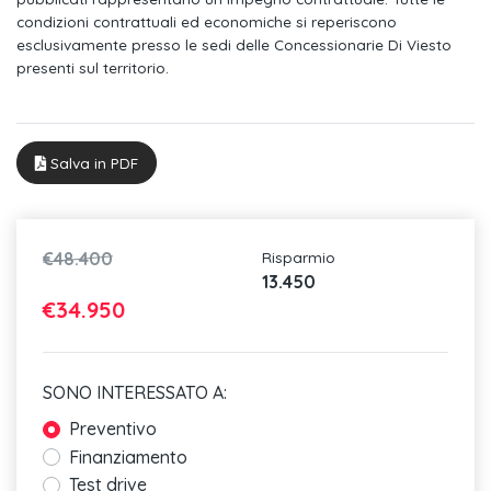
condizioni contrattuali ed economiche si reperiscono
Cromature esterne su paraurti anteriore
esclusivamente presso le sedi delle Concessionarie Di Viesto
presenti sul territorio.
Cromature esterne su paraurti posteriore
Cromature esterni linea finestrini
Rivestimento sedili in tessuto e microfibra art velours
Salva in PDF
Appoggiatesta posteriori regolabili in altezza
Airbag centrale anteriore di contenimento
€48.400
Risparmio
13.450
Servosterzo elettromeccanico con servotronic in funzione della
€34.950
velocità
Tyre pressure monitoring tpms
Front assist con frenata di emergenza city emergency brake e
SONO INTERESSATO A:
Preventivo
Freno di stazionamento elettronico con funzione auto hold
Finanziamento
Cinture di sicurezza anteriori automatiche a 3 punti, con
Test drive