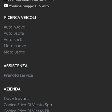
Airbag per passeggero (disattivabile)
YouTube Gruppo Di Viesto
Airbag a tendina per i passeggeri anteriori
RICERCA VEICOLI
Airbag a tendina per i passeggeri posteriori
Auto nuove
Controllo elettronico stabilità (esc)
Auto usate
Volante regolabile in altezza e profondità
Auto km 0
Moto nuove
Bracciolo centrale anteriore con vano portaoggetti regolabile
Moto usate
in altezza e
Supporto lombare sedili anteriori
ASSISTENZA
Bocchette di aerazione posteriori
Prenota service
Predisposizione per telefono cellulare con bluetooth
AZIENDA
Funzione coming home e leaving home
Dove trovarci
Appoggiatesta anteriori regolabili
Codice Etico Di Viesto Spa
Emergency call
Codice Etico Di Viesto Più