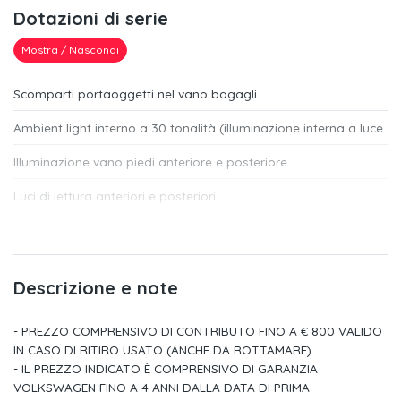
Dotazioni di serie
Mostra / Nascondi
Scomparti portaoggetti nel vano bagagli
Ambient light interno a 30 tonalità (illuminazione interna a luce
Illuminazione vano piedi anteriore e posteriore
Luci di lettura anteriori e posteriori
Sedile conducente a regolazione elettrica a 14 vie ergo active
Sedile conducente con funzione massaggio
Descrizione e note
Filtro antipolvere, antipolline e antiallergeni
- PREZZO COMPRENSIVO DI CONTRIBUTO FINO A € 800 VALIDO
Climatronic automatico digitale 3 zone
IN CASO DI RITIRO USATO (ANCHE DA ROTTAMARE)
Ambient light esterno (illuminazione perimetrale con tecnologia
- IL PREZZO INDICATO È COMPRENSIVO DI GARANZIA
led)
VOLKSWAGEN FINO A 4 ANNI DALLA DATA DI PRIMA