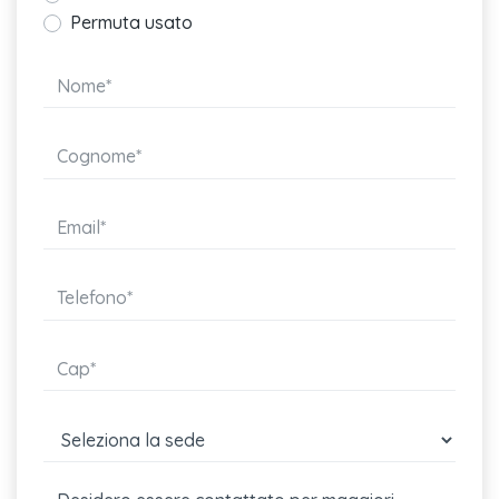
pretensionatore
Permuta usato
Differenziale elettronico autobloccante xds
Park pilot (sensori di parcheggio anteriori e posteriori)
Driving profile selection
Attrezzi di bordo
Volante con palette per cambio dsg
Gruppi ottici posteriori a tecnologia led
Cinture di sicurezza posteriori automatiche a 3 punti, con
pretensionatore
Sistema di frenata anticollisione multipla - multi collision brake
Tappetini anteriori e posteriori in materiale riciclato
4 prese usb-c (2 anteriori e 2 posteriori con sola
Ready for vw connect e vw connect plus