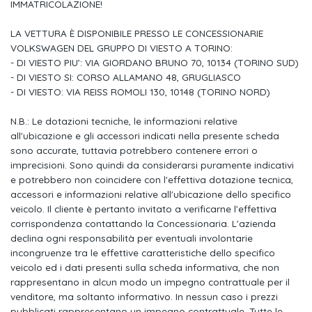
IMMATRICOLAZIONE!
Assistente di controsterzata dsr
LA VETTURA È DISPONIBILE PRESSO LE CONCESSIONARIE
Rivestimento vano bagagli in tessuto
VOLKSWAGEN DEL GRUPPO DI VIESTO A TORINO:
- DI VIESTO PIU’: VIA GIORDANO BRUNO 70, 10134 (TORINO SUD)
Specchietto retrovisore esterno lato conducente asferico
- DI VIESTO SI: CORSO ALLAMANO 48, GRUGLIASCO
- DI VIESTO: VIA REISS ROMOLI 130, 10148 (TORINO NORD)
Specchietto retrovisore esterno lato passeggero convesso
Sistema keyless go
N.B.: Le dotazioni tecniche, le informazioni relative
all'ubicazione e gli accessori indicati nella presente scheda
Predisposizione isofix anche per seggiolini i-size (dispositivo
sono accurate, tuttavia potrebbero contenere errori o
per il fissaggio
imprecisioni. Sono quindi da considerarsi puramente indicativi
e potrebbero non coincidere con l'effettiva dotazione tecnica,
Display multifunzione a colori 10.25" digital cockpit pro
accessori e informazioni relative all'ubicazione dello specifico
veicolo. Il cliente è pertanto invitato a verificarne l'effettiva
Alette parasole orientabili con specchietti di cortesia illuminati
corrispondenza contattando la Concessionaria. L'azienda
declina ogni responsabilità per eventuali involontarie
Presa di corrente 12v nel vano bagagli
incongruenze tra le effettive caratteristiche dello specifico
Paraurti verniciati nel colore carrozzeria
veicolo ed i dati presenti sulla scheda informativa, che non
rappresentano in alcun modo un impegno contrattuale per il
Specchietti retrovisori esterni e maniglie porte verniciati nel
venditore, ma soltanto informativo. In nessun caso i prezzi
colore carrozzeria
pubblicati rappresentano un impegno contrattuale. Tutte le