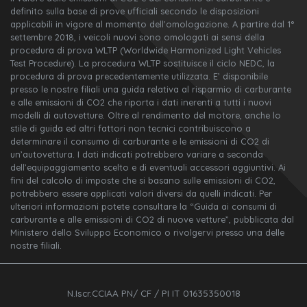
definito sulla base di prove ufficiali secondo le disposizioni
applicabili in vigore al momento dell'omologazione. A partire dal 1°
settembre 2018, i veicoli nuovi sono omologati ai sensi della
procedura di prova WLTP (Worldwide Harmonized Light Vehicles
Test Procedure). La procedura WLTP sostituisce il ciclo NEDC, la
procedura di prova precedentemente utilizzata. E’ disponibile
presso le nostre filiali una guida relativa al risparmio di carburante
e alle emissioni di CO2 che riporta i dati inerenti a tutti i nuovi
modelli di autovetture. Oltre al rendimento del motore, anche lo
stile di guida ed altri fattori non tecnici contribuiscono a
determinare il consumo di carburante e le emissioni di CO2 di
un’autovettura. I dati indicati potrebbero variare a seconda
dell’equipaggiamento scelto e di eventuali accessori aggiuntivi. Ai
fini del calcolo di imposte che si basano sulle emissioni di CO2,
potrebbero essere applicati valori diversi da quelli indicati. Per
ulteriori informazioni potete consultare la “Guida ai consumi di
carburante e alle emissioni di CO2 di nuove vetture”, pubblicata dal
Ministero dello Sviluppo Economico o rivolgervi presso una delle
nostre filiali.
N.Iscr.CCIAA PN/ CF / PI IT 01635350018