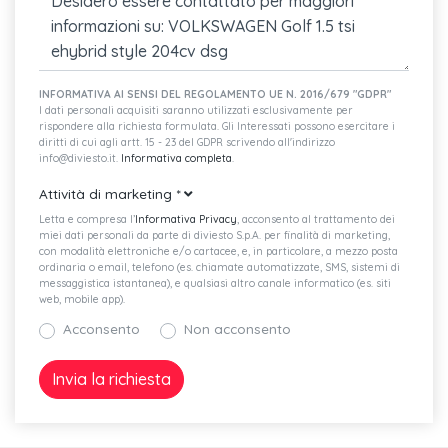
Clacson bitonale
Triangolo di emergenza e giubbotto catarinfrangente
INFORMATIVA AI SENSI DEL REGOLAMENTO UE N. 2016/679 "GDPR"
Sistema start & stop con recupero dell'energia in frenata
I dati personali acquisiti saranno utilizzati esclusivamente per
rispondere alla richiesta formulata. Gli Interessati possono esercitare i
diritti di cui agli artt. 15 - 23 del GDPR scrivendo all'indirizzo
Servizi online vw connect
info@diviesto.it.
Informativa completa
.
Sistema di assistenza al mantenimento della corsia lane assist
Attività di marketing
*
Letta e compresa l’
Informativa Privacy
, acconsento al trattamento dei
Tyre mobility set (kit riparazione gomma)
miei dati personali da parte di diviesto S.p.A. per finalità di marketing,
con modalità elettroniche e/o cartacee, e, in particolare, a mezzo posta
6 altoparlanti e speaker centrale
ordinaria o email, telefono (es. chiamate automatizzate, SMS, sistemi di
messaggistica istantanea), e qualsiasi altro canale informatico (es. siti
Sistema di infotainment ready2discover con display da 12.9"
web, mobile app).
Acconsento
Non acconsento
App connect con funzione wireless
Specchietti retrovisori esterni ripiegabili, regolabili e riscaldabili
elettricamente
Light and vision pack con sensore crepuscolare e pioggia per