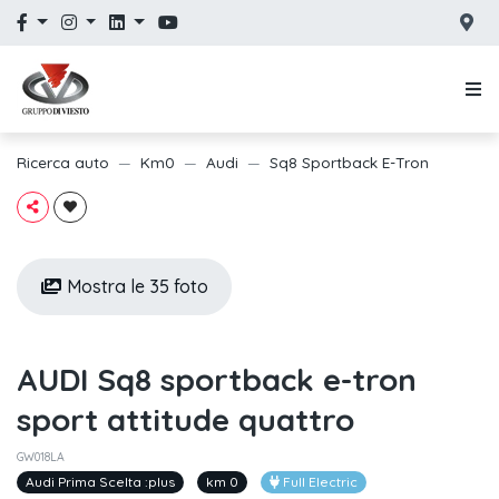
Ricerca auto
Km0
Audi
Sq8 Sportback E-Tron
Mostra le 35 foto
AUDI Sq8 sportback e-tron
sport attitude quattro
GW018LA
Audi Prima Scelta :plus
km 0
Full Electric