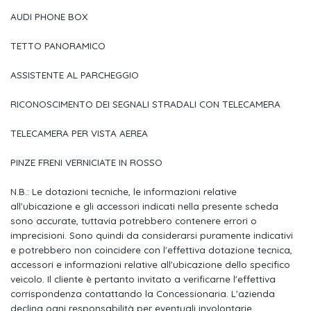
AUDI PHONE BOX
Pacchetto esterno lucido
TETTO PANORAMICO
Pacchetto non fumatori
ASSISTENTE AL PARCHEGGIO
Appoggiatesta anteriori
Airbag laterali anteriori e sistema di airbag per la testa
RICONOSCIMENTO DEI SEGNALI STRADALI CON TELECAMERA
Servosterzo progressivo
TELECAMERA PER VISTA AEREA
Specchietto retrovisivo interno schermabile automaticamente,
PINZE FRENI VERNICIATE IN ROSSO
senza cornice
N.B.: Le dotazioni tecniche, le informazioni relative
Sistema di ancoraggio isofix e 3° punto di ancoraggio con
all'ubicazione e gli accessori indicati nella presente scheda
sono accurate, tuttavia potrebbero contenere errori o
Dispositivo per la disattivazione dell'airbag lato passeggero
imprecisioni. Sono quindi da considerarsi puramente indicativi
Audi pre sense front
e potrebbero non coincidere con l'effettiva dotazione tecnica,
accessori e informazioni relative all'ubicazione dello specifico
Avvertimento in caso di abbandono della corsia con
veicolo. Il cliente è pertanto invitato a verificarne l'effettiva
emergency assist
corrispondenza contattando la Concessionaria. L'azienda
declina ogni responsabilità per eventuali involontarie