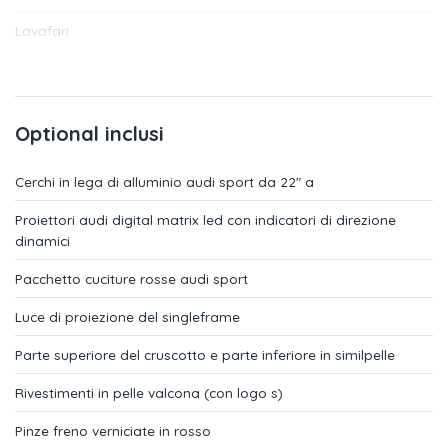
Lavafari
Gruppi ottici posteriori a led
Climatizzazione ausiliaria comfort
Optional inclusi
Sedili anteriori riscaldabili
Cerchi in lega di alluminio audi sport da 22" a
Listelli sottoporta anteriori e posteriori con inserto in alluminio
illuminati
Proiettori audi digital matrix led con indicatori di direzione
dinamici
Clacson bitonale
Pacchetto cuciture rosse audi sport
Piantone dello sterzo di sicurezza
Luce di proiezione del singleframe
Trasmissione per trazione elettrica (1 rapporto)
Parte superiore del cruscotto e parte inferiore in similpelle
Cielo dell'abitacolo in tessuto nero
Rivestimenti in pelle valcona (con logo s)
Quattro
Pinze freno verniciate in rosso
Sistema di ricarica e-tron compact