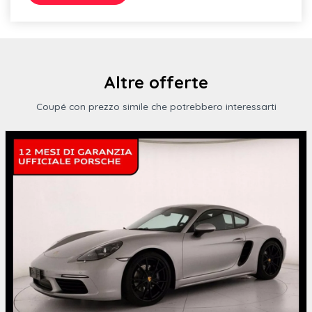
Pacchetto assistenza al parcheggio con park assist plus
Pacchetto assistenza tour
Pacchetto illuminazione diffusa multicolore
Altre offerte
Sistema di controllo pressione pneumatici
Coupé con prezzo simile che potrebbero interessarti
Sistema avvisamento pedoni (avas)
Sistema di ancoraggio isofix per i seggiolini dei bambini sul
Audi pre sense basic
Emergency call & service call audi connect con comando della
Freni anteriori e posteriori a disco
Pacchetto assistenza city
Tetto panoramico in vetro