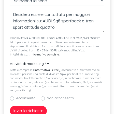
tridimensionale
Radio mmi plus con mmi touch response
Audi phone box
Sistema di navigazione mmi plus
INFORMATIVA AI SENSI DEL REGOLAMENTO UE N. 2016/679 "GDPR"
Audi music interface con predisposizione per audi smartphone
I dati personali acquisiti saranno utilizzati esclusivamente per
rispondere alla richiesta formulata. Gli Interessati possono esercitare i
interface
diritti di cui agli artt. 15 - 23 del GDPR scrivendo all'indirizzo
info@diviesto.it.
Informativa completa
.
Interfaccia bluetooth
Attività di marketing
*
Alloggiamento degli specchietti retrovisivi esterni verniciato in
Letta e compresa l’
Informativa Privacy
, acconsento al trattamento dei
look alluminio
miei dati personali da parte di diviesto S.p.A. per finalità di marketing,
con modalità elettroniche e/o cartacee, e, in particolare, a mezzo posta
Specchietti retrovisivi esterni regolabili riscaldabili e ripiegabili
ordinaria o email, telefono (es. chiamate automatizzate, SMS, sistemi di
messaggistica istantanea), e qualsiasi altro canale informatico (es. siti
elettricamente schermabili automaticamente
web, mobile app).
Proiettori a led audi matrix con indicatori di direzione dinamici
Acconsento
Non acconsento
Rivestimenti in microfibra dinamica frequency/pelle con
punzonatura logo s