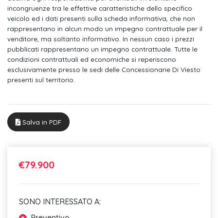
Cavo di ricarica pubblico (mode 3) 22 kw
incongruenze tra le effettive caratteristiche dello specifico
veicolo ed i dati presenti sulla scheda informativa, che non
Vetri atermici
rappresentano in alcun modo un impegno contrattuale per il
venditore, ma soltanto informativo. In nessun caso i prezzi
Parabrezza in vetro acustico isolante con vetri atermici
pubblicati rappresentano un impegno contrattuale. Tutte le
Sedili anteriori a regolazione elettrica con funzione memory
condizioni contrattuali ed economiche si reperiscono
per sedile
esclusivamente presso le sedi delle Concessionarie Di Viesto
presenti sul territorio.
Sedili anteriori sportivi
Appoggiabraccia centrale anteriore comfort regolabile in
inclinazione e lunghezza
Salva in PDF
Tappetini anteriori e posteriori con logo s
Schienale del sedile posteriore ribaltabile
€79.900
Volante sportivo multifunzionale in pelle con bilancieri a 3 razze
Parte superiore del cruscotto in similpelle
SONO INTERESSATO A:
Supporto lombare a 4 vie per sedili anteriori regolabile
Preventivo