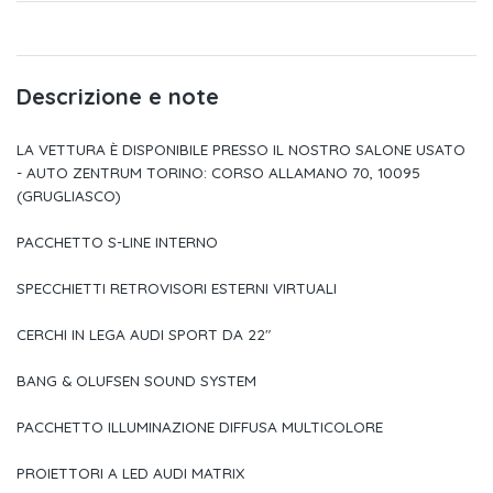
Materiale del pronto soccorso con triangolo d'emergenza e
giubbotti catarifrangenti
Kit di riparazione pneumatici
Descrizione e note
Alette parasole con specchietto di cortesia illuminato
LA VETTURA È DISPONIBILE PRESSO IL NOSTRO SALONE USATO
Dispositivo elettronico antiavviamento (immobilizer) integrato
- AUTO ZENTRUM TORINO: CORSO ALLAMANO 70, 10095
nella centralina del motore
(GRUGLIASCO)
Bulloni antifurto per cerchi con riconoscimento ruota allentata
PACCHETTO S-LINE INTERNO
Adaptive air suspension sport
SPECCHIETTI RETROVISORI ESTERNI VIRTUALI
Audi connect navigazione & infotainment (3 anni)
CERCHI IN LEGA AUDI SPORT DA 22"
Presa di corrente a 12 volt nel bagagliaio
BANG & OLUFSEN SOUND SYSTEM
Denominazione modello posteriore e su montante b
PACCHETTO ILLUMINAZIONE DIFFUSA MULTICOLORE
Portellone vano bagagli ad apertura e chiusura elettrica
PROIETTORI A LED AUDI MATRIX
Tasti di comando in nero lucido