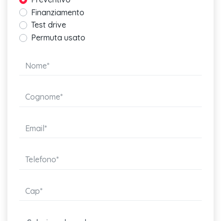
elettricamente
Finanziamento
Climatizzatore automatico comfort a 4 zone
Test drive
Permuta usato
2° accesso di ricarica ac (lato passeggero anteriore)
Clip di fissaggio a parete (per sistema compact di serie
Riscaldamento potenziato
Sistema di ricarica plug & charge
On board charger da 22 kw
Estetica s (con verniciatura in tinta carrozzeria)
Inserti in alluminio spazzolato opaco scuro per il cruscotto
Audi virtual cockpit plus
Chiave comfort con sistema di sbloccaggio del portellone vano
bagagli
Bang & olufsen premium sound system con suono