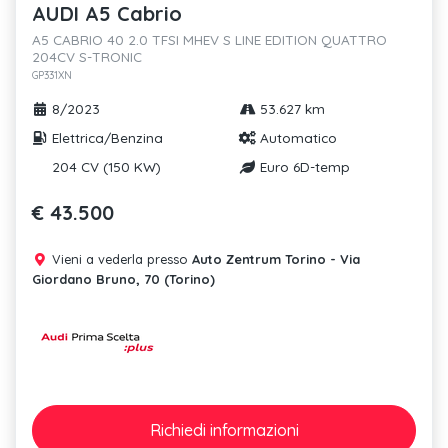
AUDI A5 Cabrio
A5 CABRIO 40 2.0 TFSI MHEV S LINE EDITION QUATTRO
204CV S-TRONIC
GP331XN
8/2023
53.627 km
Elettrica/Benzina
Automatico
204 CV (150 KW)
Euro 6D-temp
€ 43.500
Vieni a vederla presso
Auto Zentrum Torino - Via
Giordano Bruno, 70 (Torino)
Richiedi
informazioni