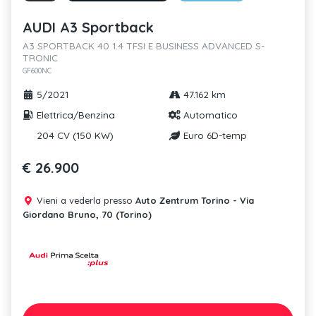
AUDI A3 Sportback
A3 SPORTBACK 40 1.4 TFSI E BUSINESS ADVANCED S-
TRONIC
GF600NC
5/2021
47.162 km
Elettrica/Benzina
Automatico
204 CV (150 KW)
Euro 6D-temp
€ 26.900
Vieni a vederla presso
Auto Zentrum Torino - Via
Giordano Bruno, 70 (Torino)