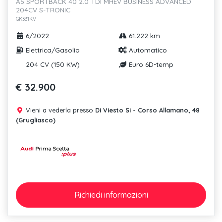
A5 SPORTBACK 40 2.0 TDI MHEV BUSINESS ADVANCED
204CV S-TRONIC
GK331KV
6/2022
61.222 km
Elettrica/Gasolio
Automatico
204 CV (150 KW)
Euro 6D-temp
€ 32.900
Vieni a vederla presso
Di Viesto Si - Corso Allamano, 48
(Grugliasco)
Richiedi
informazioni