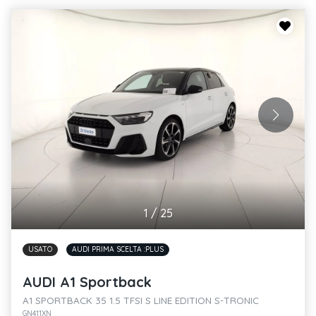
1
/
25
USATO
AUDI PRIMA SCELTA :PLUS
AUDI A1 Sportback
A1 SPORTBACK 35 1.5 TFSI S LINE EDITION S-TRONIC
GN411XN