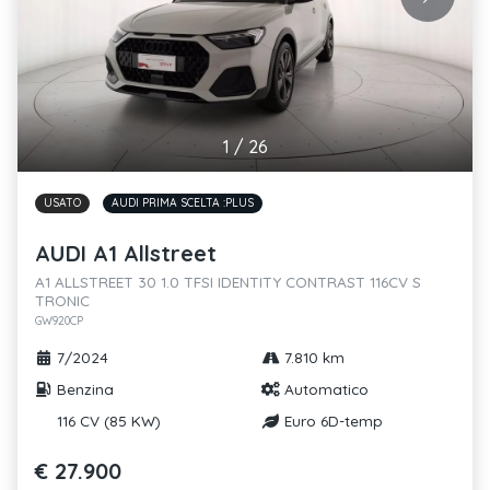
1
/
26
USATO
AUDI PRIMA SCELTA :PLUS
AUDI A1 Allstreet
A1 ALLSTREET 30 1.0 TFSI IDENTITY CONTRAST 116CV S
TRONIC
GW920CP
7/2024
7.810 km
Benzina
Automatico
116 CV (85 KW)
Euro 6D-temp
€ 27.900