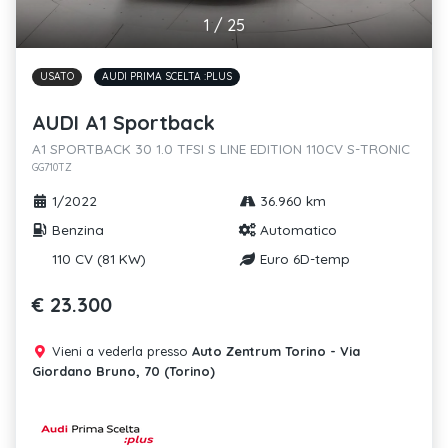
1
/
25
USATO
AUDI PRIMA SCELTA :PLUS
AUDI A1 Sportback
A1 SPORTBACK 30 1.0 TFSI S LINE EDITION 110CV S-TRONIC
GG710TZ
1/2022
36.960 km
Benzina
Automatico
110 CV (81 KW)
Euro 6D-temp
€ 23.300
Vieni a vederla presso
Auto Zentrum Torino - Via
Giordano Bruno, 70 (Torino)