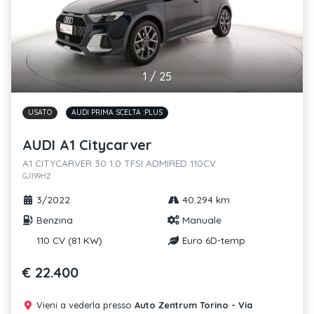
1
/
25
USATO
AUDI PRIMA SCELTA :PLUS
AUDI A1 Citycarver
A1 CITYCARVER 30 1.0 TFSI ADMIRED 110CV
GJ199HZ
3/2022
40.294 km
Benzina
Manuale
110 CV (81 KW)
Euro 6D-temp
€ 22.400
Vieni a vederla presso
Auto Zentrum Torino - Via