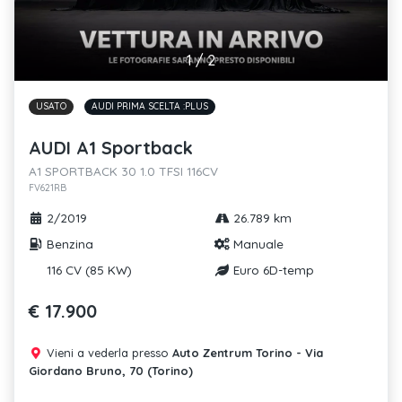
1
/
2
USATO
AUDI PRIMA SCELTA :PLUS
AUDI A1 Sportback
A1 SPORTBACK 30 1.0 TFSI 116CV
FV621RB
2/2019
26.789 km
Benzina
Manuale
116 CV (85 KW)
Euro 6D-temp
€ 17.900
Vieni a vederla presso
Auto Zentrum Torino - Via
Giordano Bruno, 70 (Torino)