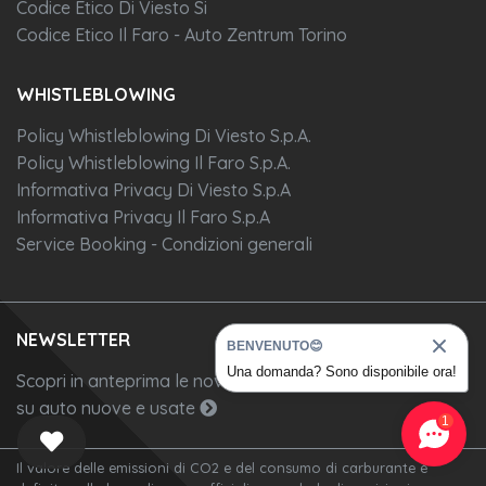
Codice Etico Di Viesto Si
Codice Etico Il Faro - Auto Zentrum Torino
WHISTLEBLOWING
Policy Whistleblowing Di Viesto S.p.A.
Policy Whistleblowing Il Faro S.p.A.
Informativa Privacy Di Viesto S.p.A
Informativa Privacy Il Faro S.p.A
Service Booking - Condizioni generali
NEWSLETTER
BENVENUTO😊
Una domanda? Sono disponibile ora!
Scopri in anteprima le novità, le promozioni, le occasioni
su auto nuove e usate
1
Il valore delle emissioni di CO2 e del consumo di carburante è