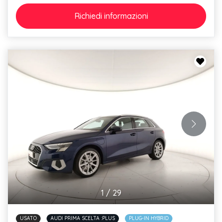
Richiedi
informazioni
1
/
29
USATO
AUDI PRIMA SCELTA :PLUS
PLUG-IN HYBRID