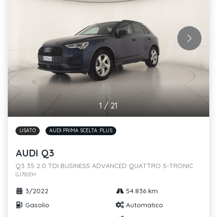
1
/
21
USATO
AUDI PRIMA SCELTA :PLUS
AUDI Q3
Q3 35 2.0 TDI BUSINESS ADVANCED QUATTRO S-TRONIC
GJ792EH
3/2022
54.836 km
Gasolio
Automatico