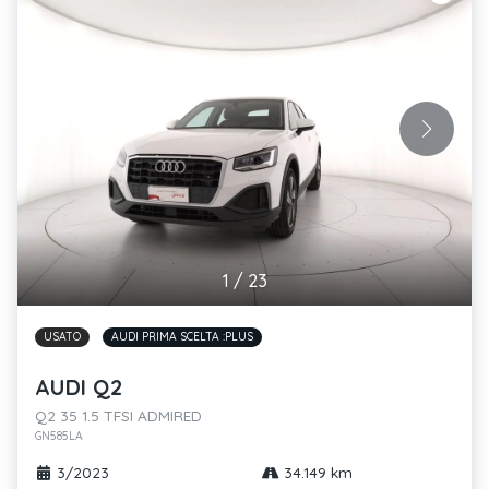
1
/
23
USATO
AUDI PRIMA SCELTA :PLUS
AUDI Q2
Q2 35 1.5 TFSI ADMIRED
GN585LA
3/2023
34.149 km