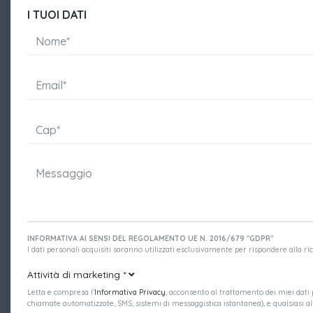
I TUOI DATI
INFORMATIVA AI SENSI DEL REGOLAMENTO UE N. 2016/679 "GDPR"
I dati personali acquisiti saranno utilizzati esclusivamente per rispondere alla richi
Attività di marketing
*
Letta e compresa l’
Informativa Privacy
, acconsento al trattamento dei miei dati p
chiamate automatizzate, SMS, sistemi di messaggistica istantanea), e qualsiasi alt