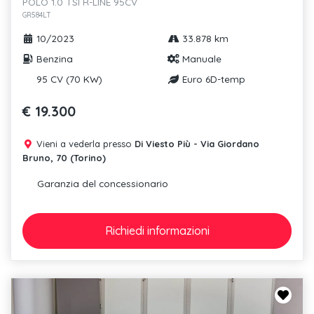
POLO 1.0 TSI R-LINE 95CV
GR584LT
10/2023
33.878 km
Benzina
Manuale
95 CV (70 KW)
Euro 6D-temp
€ 19.300
Vieni a vederla presso
Di Viesto Più - Via Giordano
Bruno, 70 (Torino)
Garanzia del concessionario
Richiedi
informazioni