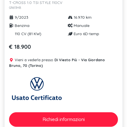
T-CROSS 1.0 TSI STYLE 110CV
GR613HB
9/2023
16.970 km
Benzina
Manuale
110 CV (81 KW)
Euro 6D-temp
€ 18.900
Vieni a vederla presso
Di Viesto Più - Via Giordano
Bruno, 70 (Torino)
Richiedi
informazioni