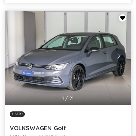
1
/
21
USATO
VOLKSWAGEN Golf
GOLF 2.0 TDI LIFE 150CV DSG