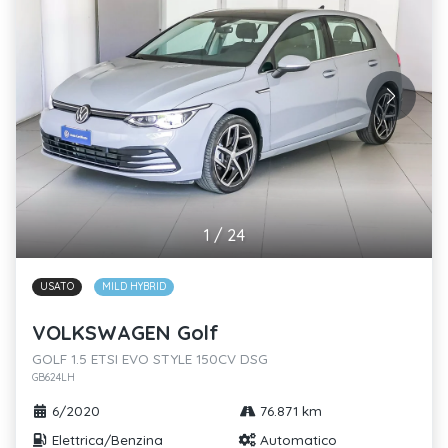
1
/
24
USATO
MILD HYBRID
VOLKSWAGEN Golf
GOLF 1.5 ETSI EVO STYLE 150CV DSG
GB624LH
6/2020
76.871 km
Elettrica/Benzina
Automatico