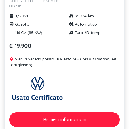
GOLF 2.0 TDI LIFE 115CV DSG
GD963XP
4/2021
95.456 km
Gasolio
Automatico
116 CV (85 KW)
Euro 6D-temp
€ 19.900
Vieni a vederla presso
Di Viesto Si - Corso Allamano, 48
(Grugliasco)
Richiedi
informazioni