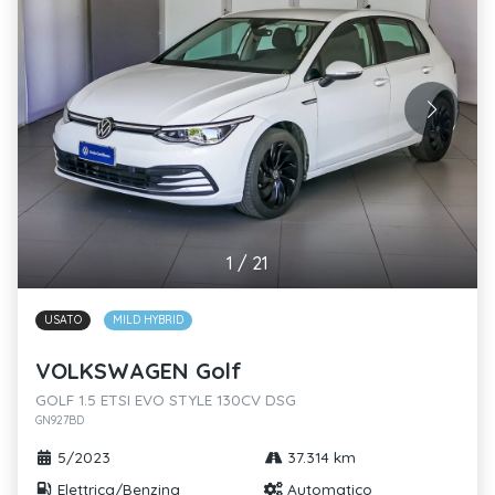
1
/
21
USATO
MILD HYBRID
VOLKSWAGEN Golf
GOLF 1.5 ETSI EVO STYLE 130CV DSG
GN927BD
5/2023
37.314 km
Elettrica/Benzina
Automatico