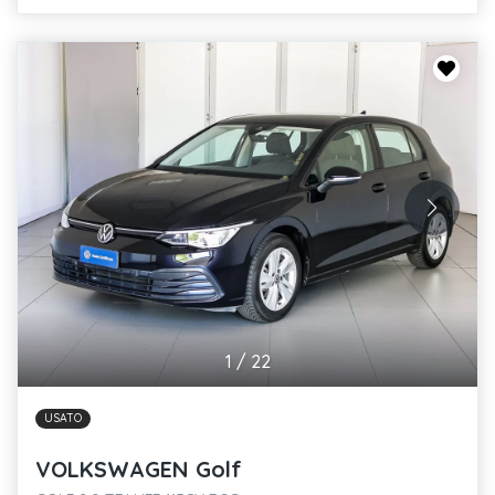
1
/
22
USATO
VOLKSWAGEN Golf