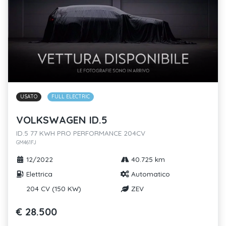
USATO
FULL ELECTRIC
VOLKSWAGEN ID.5
ID.5 77 KWH PRO PERFORMANCE 204CV
GM461FJ
12/2022
40.725 km
Elettrica
Automatico
204 CV (150 KW)
ZEV
€ 28.500