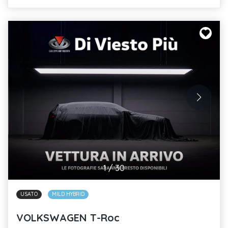
1
/
30
USATO
MILD HYBRID
VOLKSWAGEN T-Roc