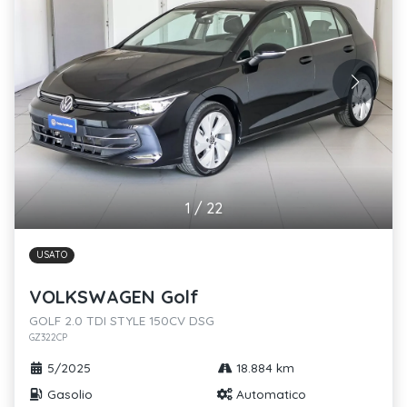
1
/
22
USATO
VOLKSWAGEN Golf
GOLF 2.0 TDI STYLE 150CV DSG
GZ322CP
5/2025
18.884 km
Gasolio
Automatico