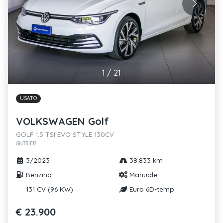
1
/
21
USATO
VOLKSWAGEN Golf
GOLF 1.5 TSI EVO STYLE 130CV
GN331FB
3/2023
38.833 km
Benzina
Manuale
131 CV (96 KW)
Euro 6D-temp
€ 23.900