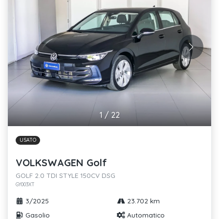
1
/
22
USATO
VOLKSWAGEN Golf
GOLF 2.0 TDI STYLE 150CV DSG
GY003XT
3/2025
23.702 km
Gasolio
Automatico