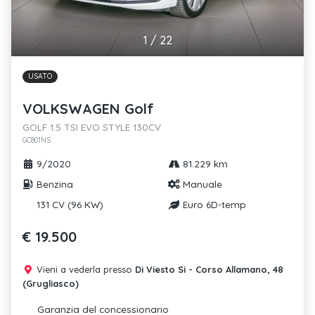
1
/
22
USATO
VOLKSWAGEN Golf
GOLF 1.5 TSI EVO STYLE 130CV
GC801NS
9/2020
81.229 km
Benzina
Manuale
131 CV (96 KW)
Euro 6D-temp
€ 19.500
Vieni a vederla presso
Di Viesto Si - Corso Allamano, 48
(Grugliasco)
Garanzia del concessionario