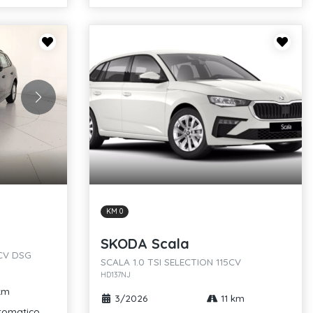
KM 0
SKODA Scala
0CV DSG
SCALA 1.0 TSI SELECTION 115CV
HD137NJ
km
3/2026
11 km
tomatico