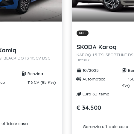
KM 0
SKODA Karoq
Kamiq
KAROQ 1.5 TSI SPORTLINE D
TSI BLACK DOTS 115CV DSG
HB200LX
10/2025
Ben
Benzina
Automatico
150
ico
116 CV (85 KW)
KW)
Euro 6D-temp
0
€ 34.500
ufficiale casa
Garanzia ufficiale casa