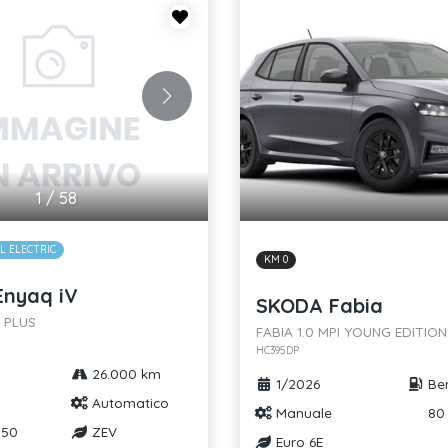
1
/
58
L ELECTRIC
KM 0
nyaq iV
SKODA Fabia
 PLUS
FABIA 1.0 MPI YOUNG EDITIO
HC395DP
26.000 km
1/2026
Ben
Automatico
Manuale
80 
150
ZEV
Euro 6E