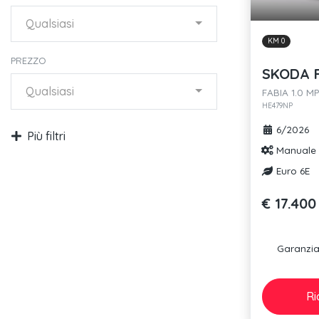
Qualsiasi
KM 0
PREZZO
SKODA 
Qualsiasi
FABIA 1.0 
HE479NP
6/2026
Più filtri
Manuale
Euro 6E
€ 17.400
Garanzia 
Ri