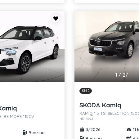
1
/
27
KM 0
SKODA Kamiq
Kamiq
KAMIQ 1.5 TSI SELECTION 15
SI BE MORE 115CV
HD124NJ
3/2026
11 
Benzina
Benzina
Au