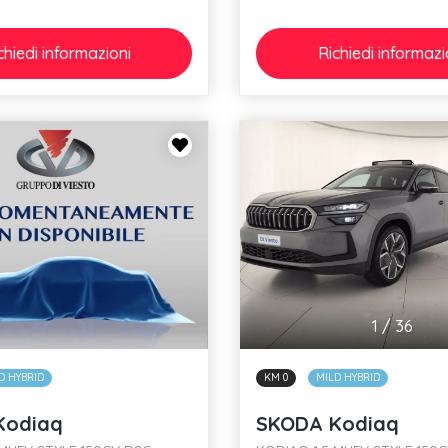
chiedi
informazioni
Richiedi
informazi
1
/
36
KM 0
MILD HYBRID
D HYBRID
SKODA Kodiaq
Kodiaq