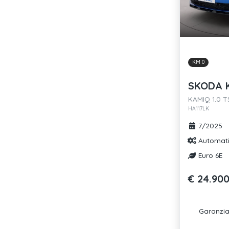
KM 0
SKODA 
KAMIQ 1.0 
HA117LK
7/2025
Automat
Euro 6E
€ 24.90
Garanzia 