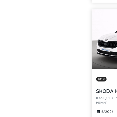
KM 0
SKODA 
KAMIQ 1.0 T
HE446NP
6/2026