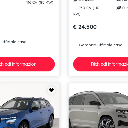
116 CV (85 KW)
150 CV (110
Eur
KW)
€ 24.500
ufficiale casa
Garanzia ufficiale casa
chiedi
informazioni
Richiedi
informazi