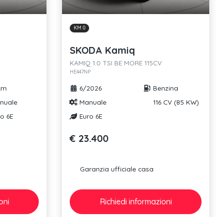
KM 0
SKODA Kamiq
KAMIQ 1.0 TSI BE MORE 115CV
HE447NP
km
6/2026
Benzina
nuale
Manuale
116 CV (85 KW)
o 6E
Euro 6E
€ 23.400
Garanzia ufficiale casa
oni
Richiedi
informazioni