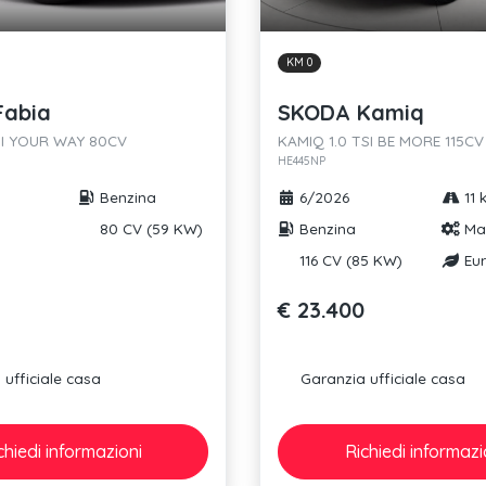
KM 0
Fabia
SKODA Kamiq
MPI YOUR WAY 80CV
KAMIQ 1.0 TSI BE MORE 115CV
HE445NP
Benzina
6/2026
11 
80 CV (59 KW)
Benzina
Ma
116 CV (85 KW)
Eur
€ 23.400
ufficiale casa
Garanzia ufficiale casa
chiedi
informazioni
Richiedi
informazi