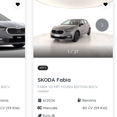
1
/
27
KM 0
SKODA Fabia
N 80CV
FABIA 1.0 MPI YOUNG EDITION 80CV
HE444NP
zina
6/2026
Benzina
CV (59 KW)
Manuale
80 CV (59 KW)
Euro 6E