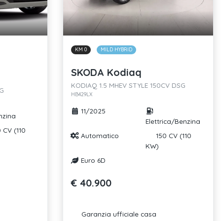
KM 0
MILD HYBRID
SKODA Kodiaq
KODIAQ 1.5 MHEV STYLE 150CV DSG
SG
HB429LX
11/2025
zina
Elettrica/Benzina
 CV (110
Automatico
150 CV (110
KW)
Euro 6D
€ 40.900
Garanzia ufficiale casa