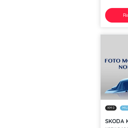
Ri
KM 0
MIL
SKODA 