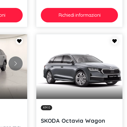
oni
Richiedi
informazioni
KM 0
SKODA Octavia Wagon