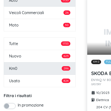
Auto
1733
Veicoli Commerciali
26
Moto
30
Tutte
1733
Nuovo
623
KM 0
FUL
Km0
286
SKODA E
ENYAQ IV 80
Usato
824
GR513RY
10/2023
Filtra i risultati
Elettrica
In promozione
204 CV (