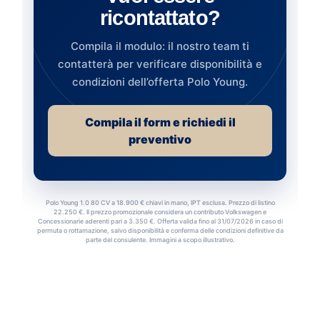
ricontattato?
Compila il modulo: il nostro team ti
contatterà per verificare disponibilità e
condizioni dell’offerta Polo Young.
Compila il form e richiedi il
preventivo
Polo Young 1.0 80 CV a 18.900 € chiavi in mano, IPT esclusa. Prezzo di listino
22.250 €. Il prezzo promozionale considera un contributo Volkswagen e
Concessionarie aderenti pari a 3.350 €. Offerta valida fino al 31/07/2026 in caso di
permuta o rottamazione, salvo disponibilità e conferma delle condizioni definitive da
parte del consulente. Immagini a scopo illustrativo.