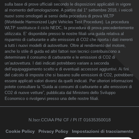
sulla base di prove ufficiali secondo le disposizioni applicabili in vigore
al momento dell'omologazione. A partire dal 1° settembre 2018, i veicoli
nuovi sono omologati ai sensi della procedura di prova WLTP
(Worldwide Harmonized Light Vehicles Test Procedure). La procedura
WLTP sostituisce il ciclo NEDC, la procedura di prova precedentemente
utilizzata. E’ disponibile presso le nostre filiali una guida relativa al
risparmio di carburante e alle emissioni di CO2 che riporta i dati inerenti
a tutti i nuovi modelli di autovetture. Oltre al rendimento del motore,
anche lo stile di guida ed altri fattori non tecnici contribuiscono a
determinare il consumo di carburante e le emissioni di CO2 di
un’autovettura. I dati indicati potrebbero variare a seconda
dell’equipaggiamento scelto e di eventuali accessori aggiuntivi. Ai fini
del calcolo di imposte che si basano sulle emissioni di CO2, potrebbero
essere applicati valori diversi da quelli indicati. Per ulteriori informazioni
potete consultare la “Guida ai consumi di carburante e alle emissioni di
CO2 di nuove vetture”, pubblicata dal Ministero dello Sviluppo
Economico o rivolgervi presso una delle nostre filiali.
N.Iscr.CCIAA PN/ CF / PI IT 01635350018
Cookie Policy
Privacy Policy
Impostazioni di tracciamento