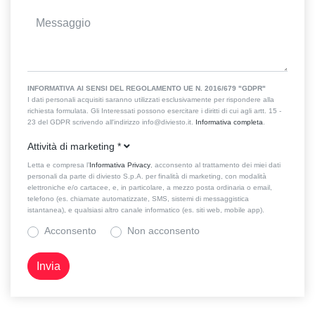
INFORMATIVA AI SENSI DEL REGOLAMENTO UE N. 2016/679 "GDPR"
I dati personali acquisiti saranno utilizzati esclusivamente per rispondere alla
richiesta formulata. Gli Interessati possono esercitare i diritti di cui agli artt. 15 -
23 del GDPR scrivendo all'indirizzo info@diviesto.it.
Informativa completa
.
Attività di marketing
*
Letta e compresa l’
Informativa Privacy
, acconsento al trattamento dei miei dati
personali da parte di diviesto S.p.A. per finalità di marketing, con modalità
elettroniche e/o cartacee, e, in particolare, a mezzo posta ordinaria o email,
telefono (es. chiamate automatizzate, SMS, sistemi di messaggistica
istantanea), e qualsiasi altro canale informatico (es. siti web, mobile app).
Acconsento
Non acconsento