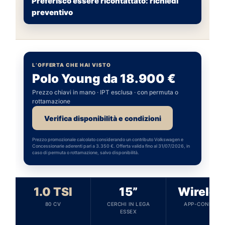
Preferisco essere ricontattato: richiedi
preventivo
L’OFFERTA CHE HAI VISTO
Polo Young da 18.900 €
Prezzo chiavi in mano · IPT esclusa · con permuta o
rottamazione
Verifica disponibilità e condizioni
Prezzo promozionale calcolato considerando un contributo Volkswagen e
Concessionarie aderenti pari a 3.350 €. Offerta valida fino al 31/07/2026, in
caso di permuta o rottamazione, salvo disponibilità.
1.0 TSI
15”
Wireles
80 CV
CERCHI IN LEGA
APP-CONNECT
ESSEX