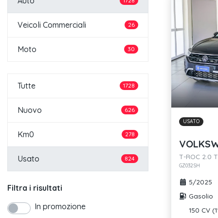
Auto
1728
Veicoli Commerciali
26
Moto
30
Tutte
1728
Nuovo
626
USATO
Km0
278
VOLKSW
T-ROC 2.0 T
Usato
824
GZ032SH
5/2025
Filtra i risultati
Gasolio
In promozione
150 CV (1