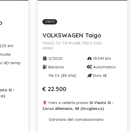
o
USATO
VOLKSWAGEN Taigo
TAIGO 1.0 TSI R-LINE 115CV DSG
225 km
GY010GF
nuale
3/2025
19.041 km
o 6D-temp
Benzina
Automatico
116 CV (85 KW)
Euro 6E
€ 22.500
esto Si -
co)
Vieni a vederla presso
Di Viesto Si -
Corso Allamano, 48 (Grugliasco)
Garanzia del concessionario