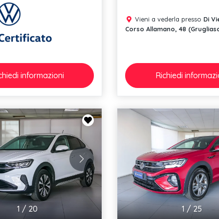
Vieni a vederla presso
Di Vi
Corso Allamano, 48 (Gruglias
chiedi
informazioni
Richiedi
informazi
1
/
20
1
/
25