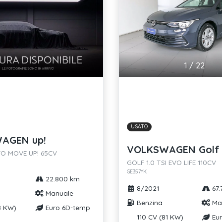
1
/
22
USATO
AGEN up!
VOLKSWAGEN Golf
EVO MOVE UP! 65CV
GOLF 1.0 TSI EVO LIFE 110CV
GE357YK
22.800 km
8/2021
67.
Manuale
Benzina
Ma
8 KW)
Euro 6D-temp
110 CV (81 KW)
Eur