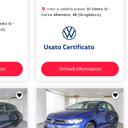
Vieni a vederla presso
Di Viesto Si -
Corso Allamano, 48 (Grugliasco)
esto Si -
co)
oni
Richiedi
informazioni