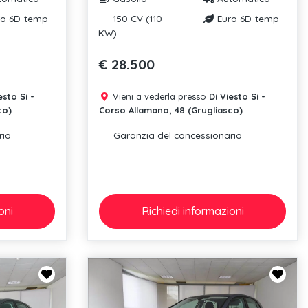
o 6D-temp
150 CV (110
Euro 6D-temp
KW)
€ 28.500
esto Si -
Vieni a vederla presso
Di Viesto Si -
co)
Corso Allamano, 48 (Grugliasco)
rio
Garanzia del concessionario
oni
Richiedi
informazioni