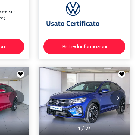
esto Si -
co)
oni
Richiedi
informazioni
1
/
23