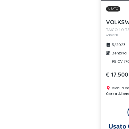
USATO
VOLKSW
TAIGO 1.0 TS
GN466ER
3/2023
Benzina
95 CV (7
€ 17.500
Vieni a v
Corso Allam