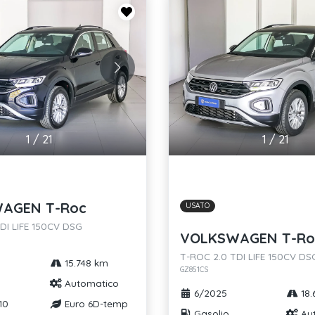
1
/
21
1
/
21
AGEN T-Roc
USATO
DI LIFE 150CV DSG
VOLKSWAGEN T-Ro
T-ROC 2.0 TDI LIFE 150CV DS
15.748 km
GZ851CS
Automatico
6/2025
18.
10
Euro 6D-temp
Gasolio
Au