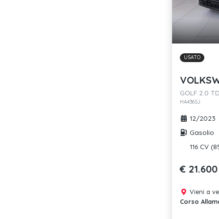
USATO
VOLKSW
GOLF 2.0 TDI
HA436SJ
12/2023
Gasolio
116 CV (8
€ 21.600
Vieni a v
Corso Allam