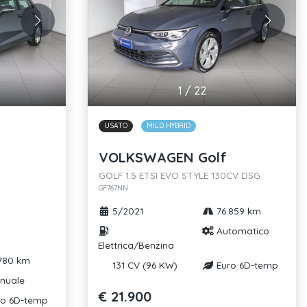
1
/
22
USATO
MILD HYBRID
VOLKSWAGEN Golf
GOLF 1.5 ETSI EVO STYLE 130CV DSG
GF767NN
5/2021
76.859 km
Automatico
Elettrica/Benzina
780 km
131 CV (96 KW)
Euro 6D-temp
nuale
€ 21.900
o 6D-temp