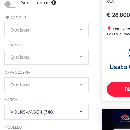
KW)
Neopatentati
€ 28.800
UBICAZIONE
Vieni a v
Qualsiasi
Corso Allam
GARANZIA
Qualsiasi
CARROZZERIA
Qualsiasi
Ri
MARCA
VOLKSWAGEN (348)
MODELLO