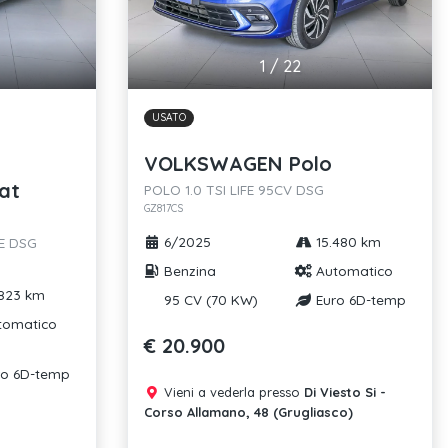
1
/
22
USATO
VOLKSWAGEN Polo
at
POLO 1.0 TSI LIFE 95CV DSG
GZ817CS
6/2025
15.480 km
TE DSG
Benzina
Automatico
823 km
95 CV (70 KW)
Euro 6D-temp
tomatico
€ 20.900
o 6D-temp
Vieni a vederla presso
Di Viesto Si -
Corso Allamano, 48 (Grugliasco)