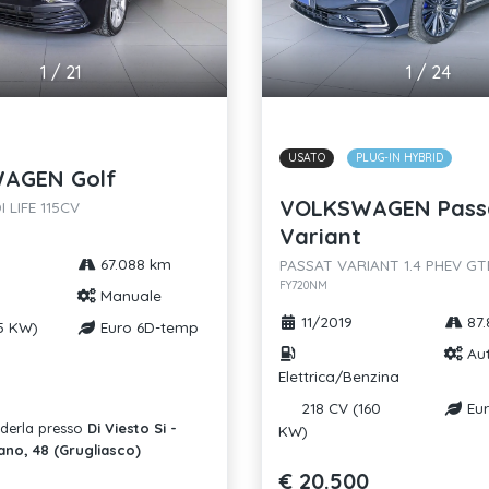
1
/
21
1
/
24
USATO
PLUG-IN HYBRID
AGEN Golf
VOLKSWAGEN Pass
 LIFE 115CV
Variant
67.088 km
PASSAT VARIANT 1.4 PHEV G
FY720NM
Manuale
11/2019
87.
5 KW)
Euro 6D-temp
Au
Elettrica/Benzina
218 CV (160
Eur
ederla presso
Di Viesto Si -
KW)
ano, 48 (Grugliasco)
€ 20.500