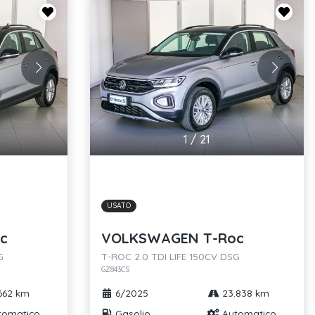
1
/
21
USATO
c
VOLKSWAGEN T-Roc
G
T-ROC 2.0 TDI LIFE 150CV DSG
GZ843CS
662 km
6/2025
23.838 km
tomatico
Gasolio
Automatico