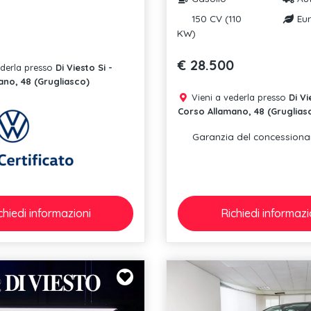
150 CV (110
Eur
KW)
€ 28.500
ederla presso
Di Viesto Si -
ano, 48 (Grugliasco)
Vieni a vederla presso
Di Vi
Corso Allamano, 48 (Gruglias
Garanzia del concessiona
chiedi
informazioni
Richiedi
informazi