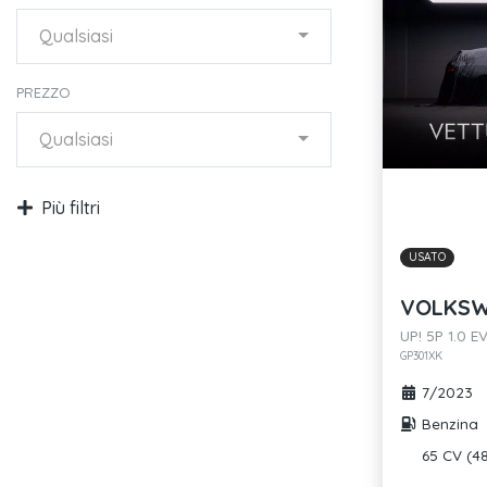
Qualsiasi
PREZZO
Qualsiasi
Più filtri
USATO
VOLKSW
UP! 5P 1.0 
GP301XK
7/2023
Benzina
65 CV (4