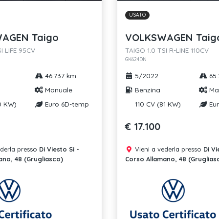
USATO
AGEN Taigo
VOLKSWAGEN Taig
I LIFE 95CV
TAIGO 1.0 TSI R-LINE 110CV
GK624DN
46.737 km
5/2022
65.
Manuale
Benzina
Ma
0 KW)
Euro 6D-temp
110 CV (81 KW)
Eur
€ 17.100
ederla presso
Di Viesto Si -
Vieni a vederla presso
Di Vi
ano, 48 (Grugliasco)
Corso Allamano, 48 (Gruglias