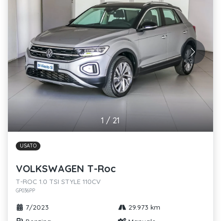
1
/
21
USATO
VOLKSWAGEN T-Roc
T-ROC 1.0 TSI STYLE 110CV
GP036PP
7/2023
29.973 km