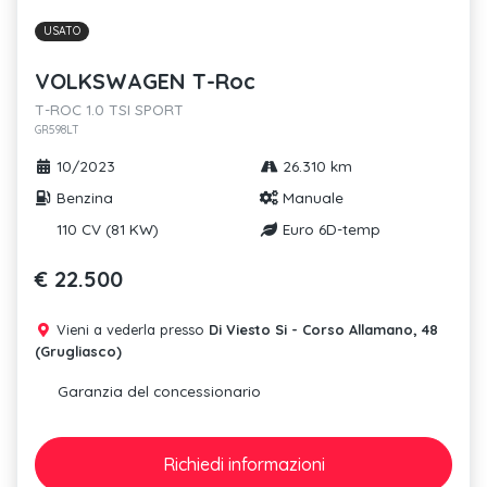
USATO
VOLKSWAGEN T-Roc
T-ROC 1.0 TSI SPORT
GR598LT
10/2023
26.310 km
Benzina
Manuale
110 CV (81 KW)
Euro 6D-temp
€ 22.500
Vieni a vederla presso
Di Viesto Si - Corso Allamano, 48
(Grugliasco)
Garanzia del concessionario
Richiedi
informazioni