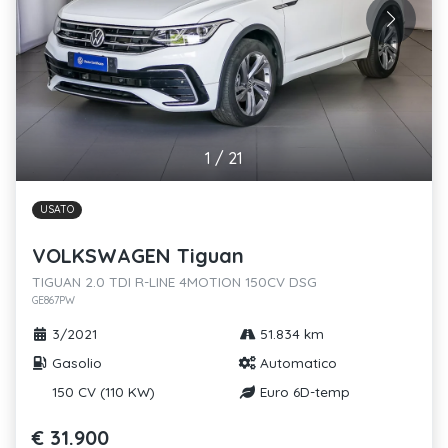
1
/
21
USATO
VOLKSWAGEN Tiguan
TIGUAN 2.0 TDI R-LINE 4MOTION 150CV DSG
GE867PW
3/2021
51.834 km
Gasolio
Automatico
150 CV (110 KW)
Euro 6D-temp
€ 31.900