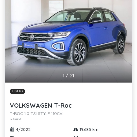
1
/
21
USATO
VOLKSWAGEN T-Roc
T-ROC 1.0 TSI STYLE 110CV
GJ074SY
4/2022
19.685 km