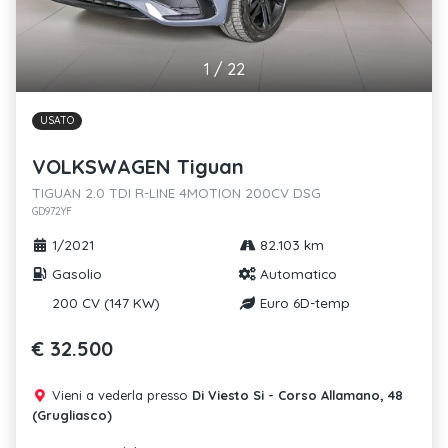
1
/
22
USATO
VOLKSWAGEN Tiguan
TIGUAN 2.0 TDI R-LINE 4MOTION 200CV DSG
GD972YF
1/2021
82.103 km
Gasolio
Automatico
200 CV (147 KW)
Euro 6D-temp
€ 32.500
Vieni a vederla presso
Di Viesto Si - Corso Allamano, 48
(Grugliasco)