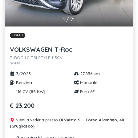
1
/
21
USATO
VOLKSWAGEN T-Roc
T-ROC 1.0 TSI STYLE 115CV
GY148YC
3/2025
27.836 km
Benzina
Manuale
116 CV (85 KW)
Euro 6E
€ 23.200
Vieni a vederla presso
Di Viesto Si - Corso Allamano, 48
(Grugliasco)
Garanzia del concessionario