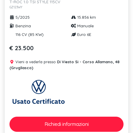
T-ROC 1.0 TSI STYLE 115CV
GZ123WY
5/2025
15.856 km
Benzina
Manuale
116 CV (85 KW)
Euro 6E
€ 23.500
Vieni a vederla presso
Di Viesto Si - Corso Allamano, 48
(Grugliasco)
Richiedi
informazioni