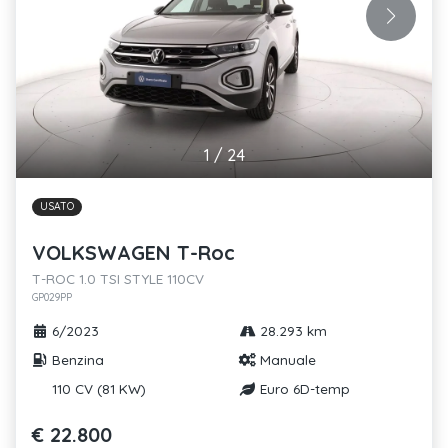
1
/
24
USATO
VOLKSWAGEN T-Roc
T-ROC 1.0 TSI STYLE 110CV
GP029PP
6/2023
28.293 km
Benzina
Manuale
110 CV (81 KW)
Euro 6D-temp
€ 22.800