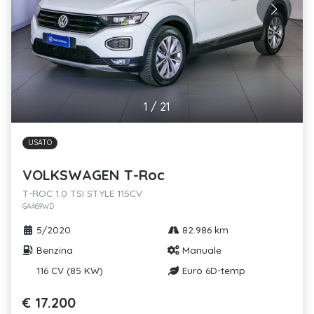
1
/
21
USATO
VOLKSWAGEN T-Roc
T-ROC 1.0 TSI STYLE 115CV
GA469WD
5/2020
82.986 km
Benzina
Manuale
116 CV (85 KW)
Euro 6D-temp
€ 17.200