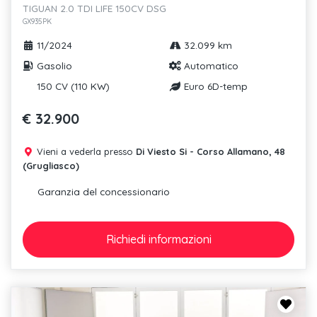
TIGUAN 2.0 TDI LIFE 150CV DSG
GX935PK
11/2024
32.099 km
Gasolio
Automatico
150 CV (110 KW)
Euro 6D-temp
€ 32.900
Vieni a vederla presso
Di Viesto Si - Corso Allamano, 48
(Grugliasco)
Garanzia del concessionario
Richiedi
informazioni