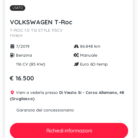
USATO
VOLKSWAGEN T-Roc
T-ROC 1.0 TSI STYLE 115CV
FY518CM
7/2019
86.848 km
Benzina
Manuale
116 CV (85 KW)
Euro 6D-temp
€ 16.500
Vieni a vederla presso
Di Viesto Si - Corso Allamano, 48
(Grugliasco)
Garanzia del concessionario
Richiedi
informazioni