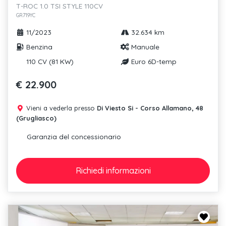
T-ROC 1.0 TSI STYLE 110CV
GR719YC
11/2023
32.634 km
Benzina
Manuale
110 CV (81 KW)
Euro 6D-temp
€ 22.900
Vieni a vederla presso
Di Viesto Si - Corso Allamano, 48
(Grugliasco)
Garanzia del concessionario
Richiedi
informazioni