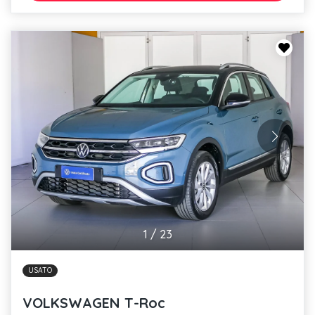
1
/
23
USATO
VOLKSWAGEN T-Roc