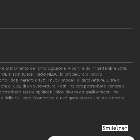
igore al momento dell'omologazione. A partire dal 1° settembre 2018,
WLTP sostituisce il ciclo NEDC, la procedura di prova
ta i dati inerenti a tutti i nuovi modelli di autovetture. Oltre al
oni di CO2 di un’autovettura. I dati indicati potrebbero variare a
trebbero essere applicati valori diversi da quelli indicati. Per
tero dello Sviluppo Economico o rivolgervi presso una delle nostre