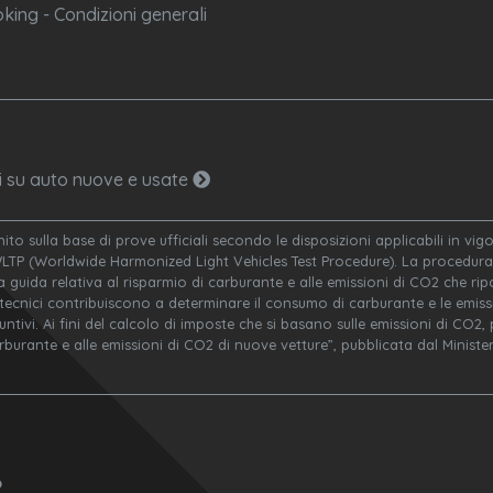
king - Condizioni generali
ni su auto nuove e usate
nito sulla base di prove ufficiali secondo le disposizioni applicabili in v
WLTP (Worldwide Harmonized Light Vehicles Test Procedure). La procedura 
a guida relativa al risparmio di carburante e alle emissioni di CO2 che ripor
 tecnici contribuiscono a determinare il consumo di carburante e le emissi
ivi. Ai fini del calcolo di imposte che si basano sulle emissioni di CO2, po
arburante e alle emissioni di CO2 di nuove vetture”, pubblicata dal Minis
o