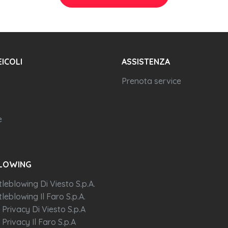
EICOLI
ASSISTENZA
Prenota service
e
LOWING
tleblowing Di Viesto S.p.A.
leblowing Il Faro S.p.A.
 Privacy Di Viesto S.p.A
 Privacy Il Faro S.p.A