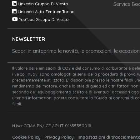
Service Boo
Linkedin Gruppo Di Viesto
Linkedin Auto Zentrum Torino
YouTube Gruppo Di Viesto
NEWSLETTER
Scopri in anteprima le novità, le promozioni, le occasio
Il valore delle emissioni di CO2 e del consumo di carburante è defi
i veicoli nuovi sono omologati ai sensi della procedura di prova 
precedentemente utilizzata. E’ disponibile presso le nostre filiali un
rendimento del motore, anche lo stile di guida ed altri fattori non
seconda dell’equipaggiamento scelto e di eventuali accessori aggiunt
ulteriori informazioni potete consultare la “Guida ai consumi di c
filiali.
N.Iscr.CCIAA PN/ CF / PI IT 01635350018
Cookie Policy
Privacy Policy
Impostazioni di tracciament