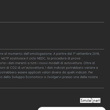
igore al momento dell'omologazione. A partire dal 1° settembre 2018,
WLTP sostituisce il ciclo NEDC, la procedura di prova
ta i dati inerenti a tutti i nuovi modelli di autovetture. Oltre al
oni di CO2 di un’autovettura. I dati indicati potrebbero variare a
trebbero essere applicati valori diversi da quelli indicati. Per
tero dello Sviluppo Economico o rivolgervi presso una delle nostre