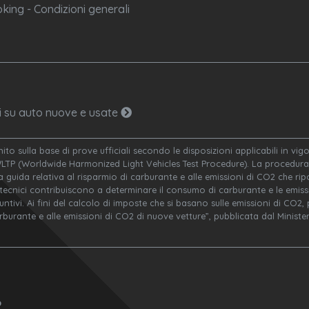
king - Condizioni generali
ni su auto nuove e usate
nito sulla base di prove ufficiali secondo le disposizioni applicabili in v
WLTP (Worldwide Harmonized Light Vehicles Test Procedure). La procedura 
a guida relativa al risparmio di carburante e alle emissioni di CO2 che ripor
 tecnici contribuiscono a determinare il consumo di carburante e le emissi
ivi. Ai fini del calcolo di imposte che si basano sulle emissioni di CO2, po
arburante e alle emissioni di CO2 di nuove vetture”, pubblicata dal Minis
o