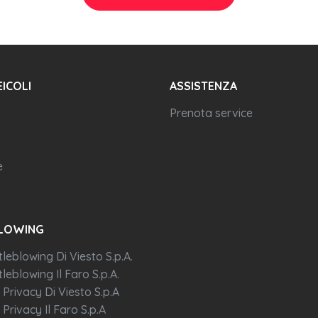
EICOLI
ASSISTENZA
Prenota service
e
LOWING
tleblowing Di Viesto S.p.A.
leblowing Il Faro S.p.A.
 Privacy Di Viesto S.p.A
 Privacy Il Faro S.p.A