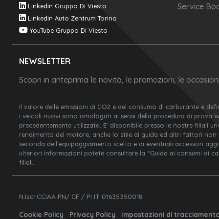
Service Boo
Linkedin Gruppo Di Viesto
Linkedin Auto Zentrum Torino
YouTube Gruppo Di Viesto
NEWSLETTER
Scopri in anteprima le novità, le promozioni, le occasio
Il valore delle emissioni di CO2 e del consumo di carburante è defi
i veicoli nuovi sono omologati ai sensi della procedura di prova 
precedentemente utilizzata. E’ disponibile presso le nostre filiali un
rendimento del motore, anche lo stile di guida ed altri fattori non
seconda dell’equipaggiamento scelto e di eventuali accessori aggiunt
ulteriori informazioni potete consultare la “Guida ai consumi di c
filiali.
N.Iscr.CCIAA PN/ CF / PI IT 01635350018
Cookie Policy
Privacy Policy
Impostazioni di tracciament