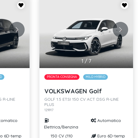
1
/
7
ID
PRONTA CONSEGNA
MILD HYBRID
VOLKSWAGEN Golf
G R-LINE
GOLF 1.5 ETSI 150 CV ACT DSG R-LINE
PLUS
129917
tomatico
Automatico
Elettrica/Benzina
o 6D-temp
150 CV (110
Euro 6D-temp