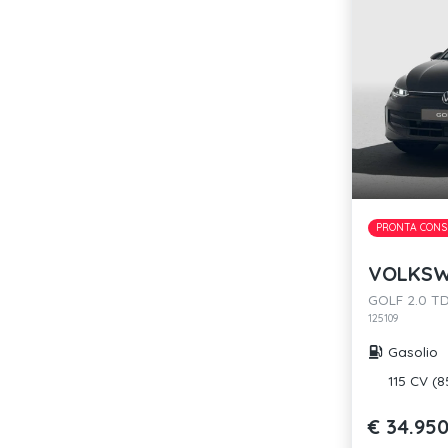
PRONTA CONS
VOLKSW
GOLF 2.0 TD
125109
Gasolio
115 CV (
€ 34.95