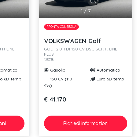
1
/
7
PRONTA CONSEGNA
VOLKSWAGEN Golf
 R-LINE
GOLF 2.0 TDI 150 CV DSG SCR R-LINE
PLUS
125738
tomatico
Gasolio
Automatico
o 6D-temp
150 CV (110
Euro 6D-temp
KW)
€ 41.170
oni
Richiedi
informazioni