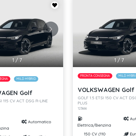
1
/
7
1
/
7
PRONTA CONSEGNA
MILD HYBR
EGNA
MILD HYBRID
VOLKSWAGEN Golf
AGEN Golf
GOLF 1.5 ETSI 150 CV ACT DS
SI 115 CV ACT DSG R-LINE
PLUS
123666
Au
Automatico
Elettrica/Benzina
nzina
150 CV (110
Eur