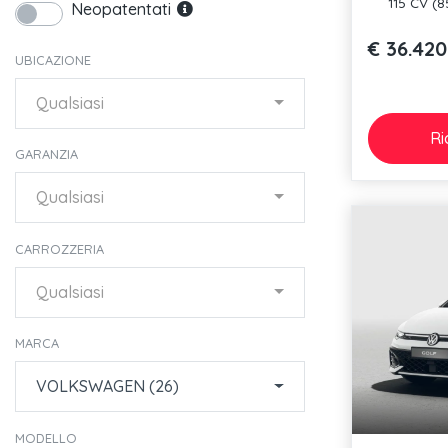
115 CV (
Neopatentati
€ 36.420
UBICAZIONE
Qualsiasi
Ri
GARANZIA
Qualsiasi
CARROZZERIA
Qualsiasi
MARCA
VOLKSWAGEN (26)
MODELLO