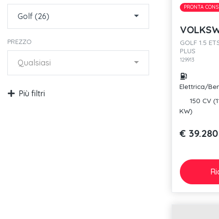
PRONTA CONS
Golf (26)
VOLKSW
PREZZO
GOLF 1.5 ET
PLUS
129913
Qualsiasi
Elettrica/Be
Più filtri
150 CV (1
KW)
€ 39.280
Ri