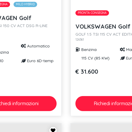
EGNA
MILD HYBRID
PRONTA CONSEGNA
AGEN Golf
VOLKSWAGEN Golf
SI 150 CV ACT DSG R-LINE
GOLF 1.5 TSI 115 CV ACT EDIT
126361
Automatico
Benzina
Ma
nzina
115 CV (85 KW)
Eur
10
Euro 6D-temp
€ 31.600
chiedi
informazioni
Richiedi
informazi