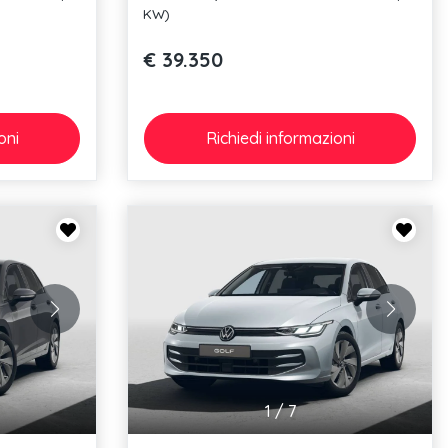
KW)
€ 39.350
oni
Richiedi
informazioni
1
/
7