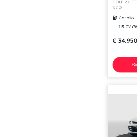
GOLF 2.0 TD
125105
Gasolio
115 CV (
€ 34.95
Ri