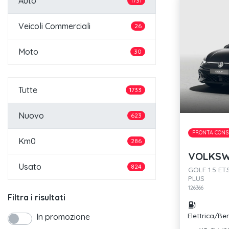
Auto
1731
Veicoli Commerciali
26
Moto
30
Tutte
1733
Nuovo
623
PRONTA CONS
Km0
286
VOLKSW
Usato
824
GOLF 1.5 ET
PLUS
126366
Filtra i risultati
Elettrica/Be
In promozione