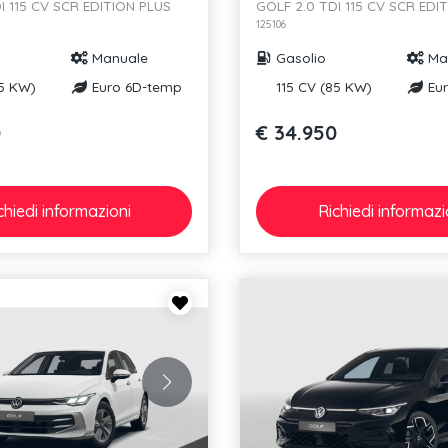
I 115 CV SCR EDITION PLUS
GOLF 2.0 TDI 115 CV SCR EDI
125106
Manuale
Gasolio
Ma
85 KW)
Euro 6D-temp
115 CV (85 KW)
Eur
0
€ 34.950
chiedi
informazioni
Richiedi
informazi