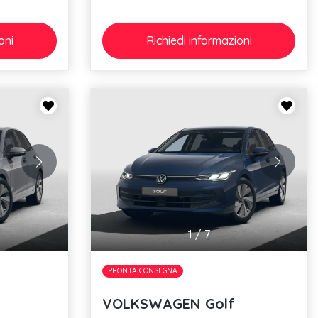
oni
Richiedi
informazioni
1
/
7
PRONTA CONSEGNA
VOLKSWAGEN Golf