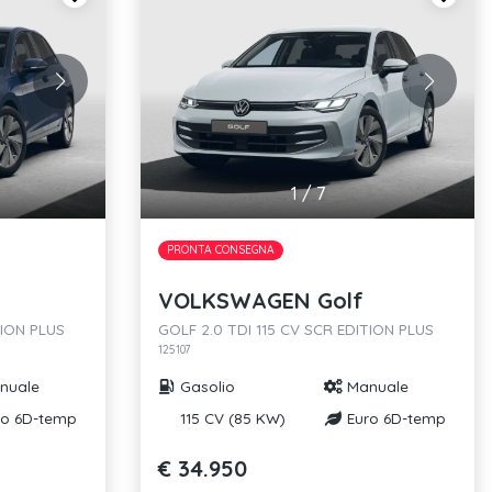
1
/
7
PRONTA CONSEGNA
VOLKSWAGEN Golf
TION PLUS
GOLF 2.0 TDI 115 CV SCR EDITION PLUS
125107
nuale
Gasolio
Manuale
o 6D-temp
115 CV (85 KW)
Euro 6D-temp
€ 34.950