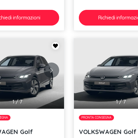
chiedi
informazioni
Richiedi
informazi
1
/
7
1
/
7
EGNA
PRONTA CONSEGNA
AGEN Golf
VOLKSWAGEN Golf