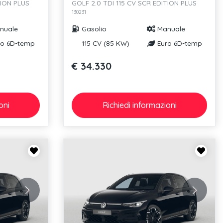
TION PLUS
GOLF 2.0 TDI 115 CV SCR EDITION PLUS
130231
nuale
Gasolio
Manuale
o 6D-temp
115 CV (85 KW)
Euro 6D-temp
€ 34.330
oni
Richiedi
informazioni