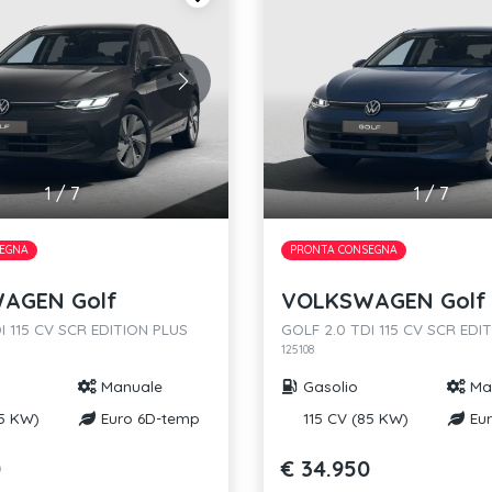
1
/
7
1
/
7
EGNA
PRONTA CONSEGNA
AGEN Golf
VOLKSWAGEN Golf
I 115 CV SCR EDITION PLUS
GOLF 2.0 TDI 115 CV SCR EDI
125108
Manuale
Gasolio
Ma
85 KW)
Euro 6D-temp
115 CV (85 KW)
Eur
0
€ 34.950