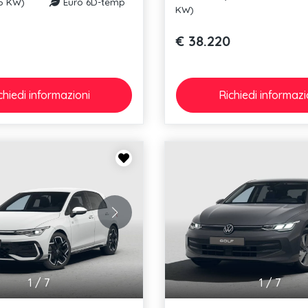
85 KW)
Euro 6D-temp
KW)
€ 38.220
chiedi
informazioni
Richiedi
informazi
1
/
7
1
/
7