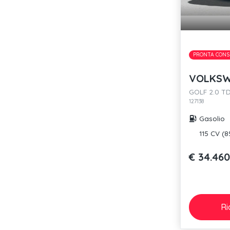
PRONTA CONS
VOLKSW
GOLF 2.0 TD
127138
Gasolio
115 CV (
€ 34.460
Ri