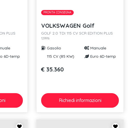
PRONTA CONSEGNA
VOLKSWAGEN Golf
ION PLUS
GOLF 2.0 TDI 115 CV SCR EDITION PLUS
129916
nuale
Gasolio
Manuale
o 6D-temp
115 CV (85 KW)
Euro 6D-temp
€ 35.360
oni
Richiedi
informazioni