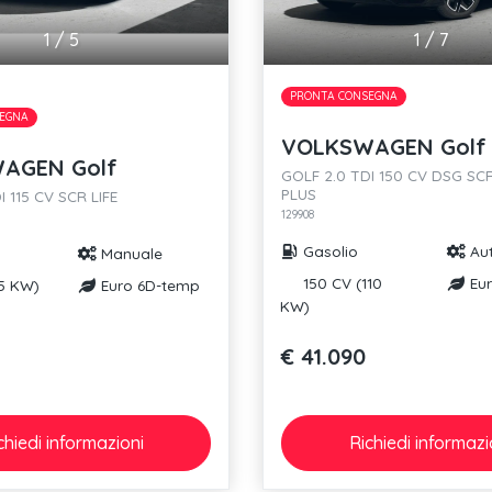
1
/
5
1
/
7
PRONTA CONSEGNA
EGNA
VOLKSWAGEN Golf
AGEN Golf
GOLF 2.0 TDI 150 CV DSG SCR
PLUS
I 115 CV SCR LIFE
129908
Gasolio
Au
Manuale
150 CV (110
Eur
85 KW)
Euro 6D-temp
KW)
€ 41.090
chiedi
informazioni
Richiedi
informazi