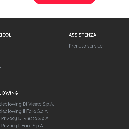
EICOLI
ASSISTENZA
Prenota service
e
LOWING
tleblowing Di Viesto S.p.A.
leblowing Il Faro S.p.A.
 Privacy Di Viesto S.p.A
 Privacy Il Faro S.p.A