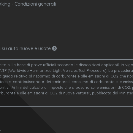
king - Condizioni generali
ni su auto nuove e usate
nito sulla base di prove ufficiali secondo le disposizioni applicabili in v
WLTP (Worldwide Harmonized Light Vehicles Test Procedure). La procedura 
a guida relativa al risparmio di carburante e alle emissioni di CO2 che ripor
 tecnici contribuiscono a determinare il consumo di carburante e le emissi
ivi. Ai fini del calcolo di imposte che si basano sulle emissioni di CO2, po
arburante e alle emissioni di CO2 di nuove vetture”, pubblicata dal Minis
o