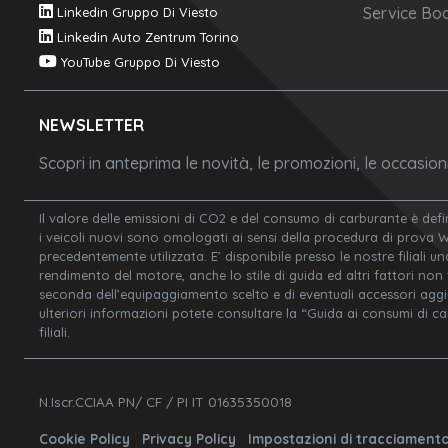
Service Boo
Linkedin Gruppo Di Viesto
Linkedin Auto Zentrum Torino
YouTube Gruppo Di Viesto
NEWSLETTER
Scopri in anteprima le novità, le promozioni, le occasio
Il valore delle emissioni di CO2 e del consumo di carburante è defi
i veicoli nuovi sono omologati ai sensi della procedura di prova 
precedentemente utilizzata. E’ disponibile presso le nostre filiali un
rendimento del motore, anche lo stile di guida ed altri fattori non
seconda dell’equipaggiamento scelto e di eventuali accessori aggiunt
ulteriori informazioni potete consultare la “Guida ai consumi di c
filiali.
N.Iscr.CCIAA PN/ CF / PI IT 01635350018
Cookie Policy
Privacy Policy
Impostazioni di tracciament