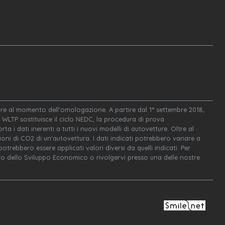
igore al momento dell'omologazione. A partire dal 1° settembre 2018,
WLTP sostituisce il ciclo NEDC, la procedura di prova
ta i dati inerenti a tutti i nuovi modelli di autovetture. Oltre al
oni di CO2 di un’autovettura. I dati indicati potrebbero variare a
trebbero essere applicati valori diversi da quelli indicati. Per
tero dello Sviluppo Economico o rivolgervi presso una delle nostre