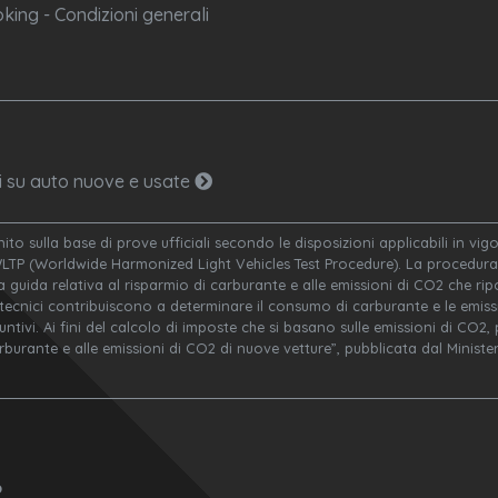
king - Condizioni generali
ni su auto nuove e usate
nito sulla base di prove ufficiali secondo le disposizioni applicabili in v
WLTP (Worldwide Harmonized Light Vehicles Test Procedure). La procedura 
a guida relativa al risparmio di carburante e alle emissioni di CO2 che ripor
 tecnici contribuiscono a determinare il consumo di carburante e le emissi
ivi. Ai fini del calcolo di imposte che si basano sulle emissioni di CO2, po
arburante e alle emissioni di CO2 di nuove vetture”, pubblicata dal Minis
o