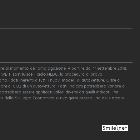
igore al momento dell'omologazione. A partire dal 1° settembre 2018,
WLTP sostituisce il ciclo NEDC, la procedura di prova
ta i dati inerenti a tutti i nuovi modelli di autovetture. Oltre al
oni di CO2 di un’autovettura. I dati indicati potrebbero variare a
trebbero essere applicati valori diversi da quelli indicati. Per
tero dello Sviluppo Economico o rivolgervi presso una delle nostre