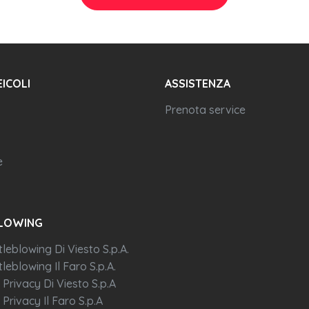
EICOLI
ASSISTENZA
Prenota service
e
LOWING
tleblowing Di Viesto S.p.A.
leblowing Il Faro S.p.A.
 Privacy Di Viesto S.p.A
 Privacy Il Faro S.p.A