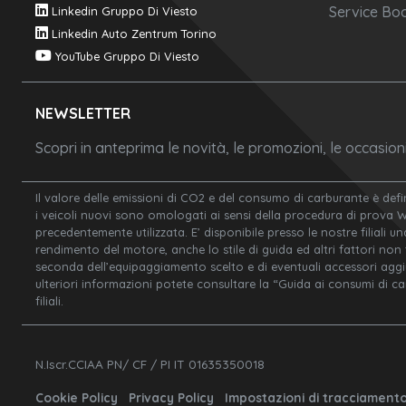
Service Boo
Linkedin Gruppo Di Viesto
Linkedin Auto Zentrum Torino
YouTube Gruppo Di Viesto
NEWSLETTER
Scopri in anteprima le novità, le promozioni, le occasio
Il valore delle emissioni di CO2 e del consumo di carburante è defi
i veicoli nuovi sono omologati ai sensi della procedura di prova 
precedentemente utilizzata. E’ disponibile presso le nostre filiali un
rendimento del motore, anche lo stile di guida ed altri fattori non
seconda dell’equipaggiamento scelto e di eventuali accessori aggiunt
ulteriori informazioni potete consultare la “Guida ai consumi di c
filiali.
N.Iscr.CCIAA PN/ CF / PI IT 01635350018
Cookie Policy
Privacy Policy
Impostazioni di tracciament