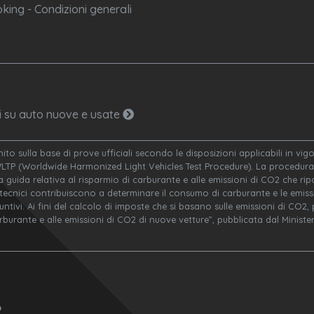
king - Condizioni generali
ni su auto nuove e usate
nito sulla base di prove ufficiali secondo le disposizioni applicabili in v
WLTP (Worldwide Harmonized Light Vehicles Test Procedure). La procedura 
a guida relativa al risparmio di carburante e alle emissioni di CO2 che ripor
 tecnici contribuiscono a determinare il consumo di carburante e le emissi
ivi. Ai fini del calcolo di imposte che si basano sulle emissioni di CO2, po
arburante e alle emissioni di CO2 di nuove vetture”, pubblicata dal Minis
o