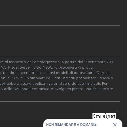
igore al momento dell'omologazione. A partire dal 1° settembre 2018,
WLTP sostituisce il ciclo NEDC, la procedura di prova
ta i dati inerenti a tutti i nuovi modelli di autovetture. Oltre al
oni di CO2 di un’autovettura. I dati indicati potrebbero variare a
trebbero essere applicati valori diversi da quelli indicati. Per
tero dello Sviluppo Economico o rivolgervi presso una delle nostre
NON RIMANDARE A DOMANI⏳