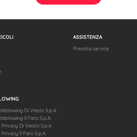
EICOLI
ASSISTENZA
Prenota service
e
LOWING
tleblowing Di Viesto S.p.A.
leblowing Il Faro S.p.A.
 Privacy Di Viesto S.p.A
 Privacy Il Faro S.p.A