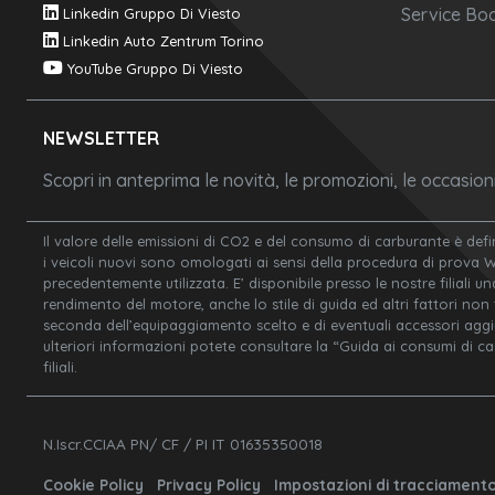
Service Boo
Linkedin Gruppo Di Viesto
Linkedin Auto Zentrum Torino
YouTube Gruppo Di Viesto
NEWSLETTER
Scopri in anteprima le novità, le promozioni, le occasio
Il valore delle emissioni di CO2 e del consumo di carburante è defi
i veicoli nuovi sono omologati ai sensi della procedura di prova 
precedentemente utilizzata. E’ disponibile presso le nostre filiali un
rendimento del motore, anche lo stile di guida ed altri fattori non
seconda dell’equipaggiamento scelto e di eventuali accessori aggiunt
ulteriori informazioni potete consultare la “Guida ai consumi di c
filiali.
N.Iscr.CCIAA PN/ CF / PI IT 01635350018
Cookie Policy
Privacy Policy
Impostazioni di tracciament